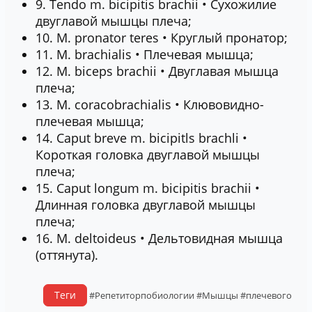
9. Tendo m. bicipitis brachii • Сухожилие
двуглавой мышцы плеча;
10. М. pronator teres • Круглый пронатор;
11. М. brachialis • Плечевая мышца;
12. М. biceps brachii • Двуглавая мышца
плеча;
13. М. coracobrachialis • Клювовидно-
плечевая мышца;
14. Caput breve m. bicipitls brachli •
Короткая головка двуглавой мышцы
плеча;
15. Caput longum m. bicipitis brachii •
Длинная головка двуглавой мышцы
плеча;
16. М. deltoideus • Дельтовидная мышца
(оттянута).
Теги
#Репетиторпобиологии
#Мышцы
#плечевого