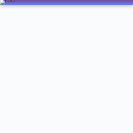
Видео
Чат
Лента
Презентации
БОТАНИКА
ЗООЛОГИЯ
АНАТОМИЯ ЧЕЛОВЕКА
ОБЩАЯ БИОЛОГИЯ
МЕДИЦИНА
РАЗНОЕ
ТРАВНИК
ЦВЕТОВОД