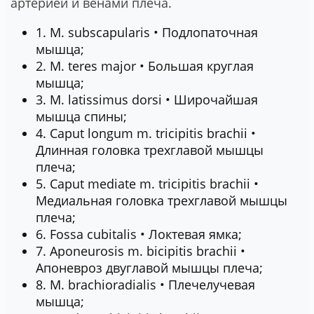
артерией и венами плеча.
1. М. subscapularis • Подлопаточная
мышца;
2. М. teres major • Большая круглая
мышца;
3. М. latissimus dorsi • Широчайшая
мышца спины;
4. Caput longum m. tricipitis brachii •
Длинная головка трехглавой мышцы
плеча;
5. Caput mediate m. tricipitis brachii •
Медиальная головка трехглавой мышцы
плеча;
6. Fossa cubitalis • Локтевая ямка;
7. Aponeurosis m. bicipitis brachii •
Апоневроз двуглавой мышцы плеча;
8. М. brachioradialis • Плечелучевая
мышца;