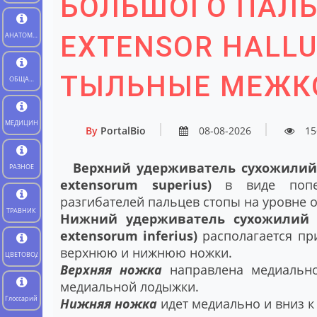
БОЛЬШОГО ПАЛЬ
EXTENSOR HALLUC
АНАТОМИЯ
ЧЕЛОВЕКА
ТЫЛЬНЫЕ МЕЖ
ОБЩАЯ
БИОЛОГИЯ
МЕДИЦИНА
By
PortalBio
08-08-2026
15
Верхний удерживатель сухожилий 
РАЗНОЕ
extensorum superius)
в виде попер
разгибателей пальцев стопы на уровне 
ТРАВНИК
Нижний удерживатель сухожилий м
extensorum inferius)
располагается при
верхнюю и нижнюю ножки.
ЦВЕТОВОД
Верхняя ножка
направлена медиально
медиальной лодыжки.
Глоссарий
Нижняя ножка
идет медиально и вниз к