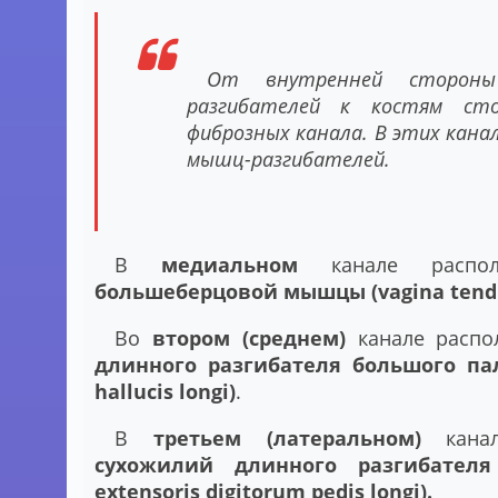
От внутренней стороны
разгибателей к костям ст
фиброзных канала. В этих кана
мышц-разгибателей.
В
медиальном
канале распо
большеберцовой мышцы (vagina tendinis
Во
втором (среднем)
канале распо
длинного разгибателя большого паль
hallucis longi)
.
В
третьем (латеральном)
канал
сухожилий длинного разгибателя
extensoris digitorum pedis longi).