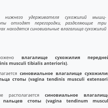
 нижнего удерживателя сухожилий мышц-
опы отходят перегородки, разделяющие три
лах находятся синовиальные влагалища сухожилий
ложено
влагалище сухожилия передне
 musculi tibialis anterioris)
.
лагается
синовиальное влагалище сухожили
ца стопы (vagina tendinis musculi extensori
е располагается
синовиальное влагалищ
 пальцев стопы (vagina tendinum muscul