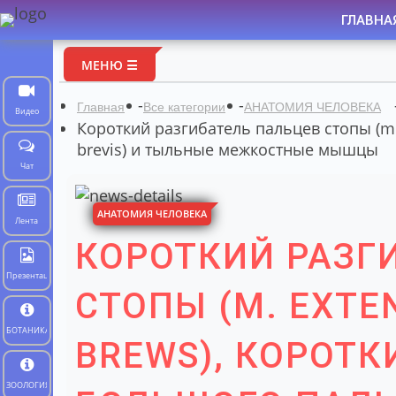
ГЛАВНА
МЕНЮ ☰
-
-
Главная
Все категории
АНАТОМИЯ ЧЕЛОВЕКА
Видео
Короткий разгибатель пальцев стопы (m. 
brevis) и тыльные межкостные мышцы
Чат
АНАТОМИЯ ЧЕЛОВЕКА
Лента
КОРОТКИЙ РАЗГ
Презентации
СТОПЫ (M. EXTE
БОТАНИКА
BREWS), КОРОТК
ЗООЛОГИЯ