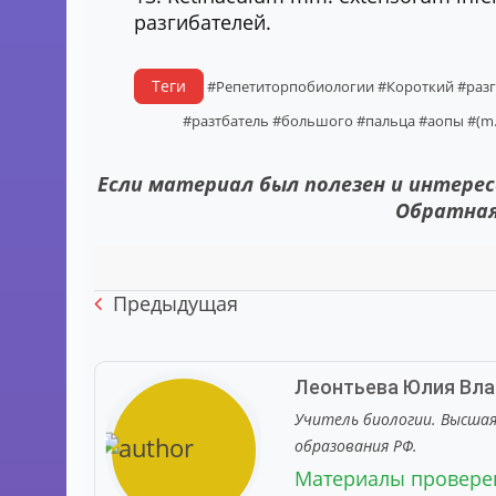
разгибателей.
Теги
#Репетиторпобиологии
#Короткий
#раз
#разтбатель
#большого
#пальца
#аопы
#(m
Если материал был полезен и интерес
Обратная
Предыдущая
Леонтьева Юлия Вл
Учитель биологии. Высша
образования РФ.
Материалы провер