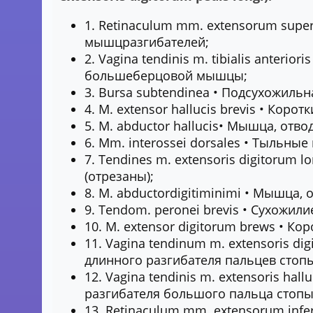
1. Retinaculum mm. extensorum supe
мышцразгибателей;
2. Vagina tendinis m. tibialis anteri
большеберцовой мышцы;
3. Bursa subtendinea • Подсухожильн
4. М. extensor hallucis brevis • Кор
5. М. abductor hallucis• Мышца, от
6. Mm. interossei dorsales • Тыльн
7. Tendines m. extensoris digitorum 
(отрезаны);
8. М. abductordigitiminimi • Мышца,
9. Tendom. peronei brevis • Сухожи
10. М. extensor digitorum brews • Ко
11. Vagina tendinum m. extensoris di
длинного разгибателя пальцев стоп
12. Vagina tendinis m. extensoris hal
разгибателя большого пальца стопы
13. Retinaculum mm. extensorum inf