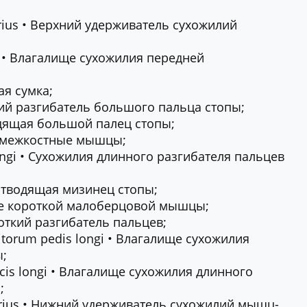
rius • Верхний удерживатель сухожилий
oris • Влагалище сухожилия передней
ая сумка;
откий разгибатель большого пальца стопы;
водящая большой палец стопы;
ые межкостные мышцы;
longi • Сухожилия длинного разгибателя пальцев
 отводящая мизинец стопы;
лие короткой малоберцовой мышцы;
роткий разгибатель пальцев;
gitorum pedis longi • Влагалище сухожилия
ы;
lucis longi • Влагалище сухожилия длинного
;
erius • Нижний удерживатель сухожилий мышц-