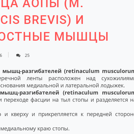
ЦА АОПЫ (M.
IS BREVIS) И
КОСТНЫЕ МЫШЦЫ
6
25
мышц-разгибателей (retinaculum musculoru
ечной ленты расположен над сухожилиям
основания медиальной и латеральной лодыжек.
ышц-разгибателей (retinaculum musculoru
 переходе фасции на тыл стопы и разделяется н
 и кверху и прикрепляется к передней сторон
 медиальному краю стопы.