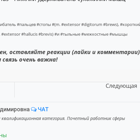
гибатель
#пальцев
#стопы
#(m.
#extensor
#digitorum
#brews),
#коротки
.
#extensor
#hallucis
#brevis)
#и
#тыльные
#межкостные
#мышцы
ен, оставляйте реакции (лайки и комментарии)
 связь очень важна!
Следующая
адимировна
ЧАТ
я квалификационная категория. Почетный работник сферы
ены