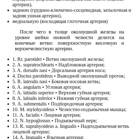
артерии),
заднюю (грудино-ключично-сосцевидная, затылочная и
задняя ушная артерии),
медиальную (восходящая глоточная артерия)
После чего в толще околоушной железы на
уровне шейки нижней челюсти делится на
конечные ветви: поверхностную височную и
верхнечелюстную артерии.
1. Rr. parotidei • Ветви околоушной железы;
2. A. supratrochlearis • Надблоковая артерия;
3. A. dorsalis nasi • Дорсальная артерия носа;
4. Ductus parotideus • Выводной околоушный проток;
5. R. lateralis nasi • Боковая носовая ветвь;
6. A. angularis • Угловая артерия;
7. A. labialis superior • Верхняя губная артерия;
8. A. labialis inferior • Нижняя губная артерия;
9. А. submentalis • Подбородочная артерия;
10. М. mylohyoideus • Челюстно-подъязычная мышца;
11. А. facialis • Лицевая артерия;
12. N. hypoglossus • Подъязычный нерв;
13. R. suprahyoideus a. lingualis • Надподъязычная ветвь
лицевой артерии;
14. A. lingualis • Язычная артерия;