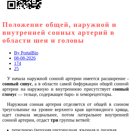
Положение общей, наружной и
внутренней сонных артерий в
области шеи и головы
By
PortalBio
08-08-2026
174
25
У начала наружной сонной артерии имеется расширение -
сонный синус
, а в области самой бифуркации общей сонной
артерии на наружную и внутреннюю присутствует
сонный
гломус
— тельце, содержащее баро- и хеморецепторы.
Наружная сонная артерия отделяется от общей в сонном
треугольнике на уровне верхнего края щитовидного хряща,
идет сначала медиальнее, потом латеральнее внутренней
сонной артерии, отдаст
три
группы ветвей:
переднюю (верхняя щитовидная, язычная и лицевая