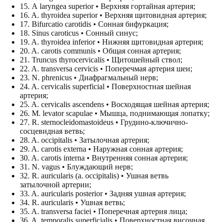
15. А laryngea superior • Верхняя гортайная артерия;
16. A. thyroidea superior • Верхняя щитовидная артерия;
17. Bifurcatio carotidis • Сонная бифуркация;
18. Sinus caroticus • Сонный синус;
19. A. thyroidea inferior • Нижняя щитовидная артерия;
20. A. carotis communis • Общая сонная артерия;
21. Truncus thyrocervicalis • Щитошейный ствол;
22. A. transversa cervicis • Поперечмая артерия шеи;
23. N. phrenicus • Диафрагмальный нерв;
24. A. cervicalis superficial • Поверхностная шейная
артерия;
25. A. cervicalis ascendens • Восходящая шейная артерия;
26. М. levator scapulae • Мышца, поднимающая лопатку;
27. R. sternocleidomastoideus • Грудино-ключично-
сосцевидная ветвь;
28. A. occipitalis • Затылочная артерия;
29. A. carotis externa • Наружная сонная артерия;
30. A. carotis interna • Внутренняя сонная артерия;
31. N. vagus • Блуждающий нерв;
32. R. auricularis (a. occipitalis) • Ушная ветвь
затылочной артерии;
33. A. auricularis posterior • Задняя ушная артерия;
34. R. auricularis • Ушная ветвь;
35. A. transversa faciei • Поперечная артерия лица;
36. A. temporalis superficialis • Поверхностная височная