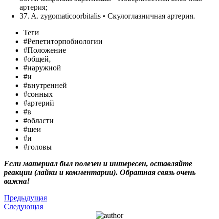
артерия;
37. A. zygomaticoorbitalis • Скулоглазничная артерия.
Теги
#Репетиторпобиологии
#Положение
#общей,
#наружной
#и
#внутренней
#сонных
#артерий
#в
#области
#шеи
#и
#головы
Если материал был полезен и интересен, оставляйте
реакции (лайки и комментарии). Обратная связь очень
важна!
Предыдущая
Следующая