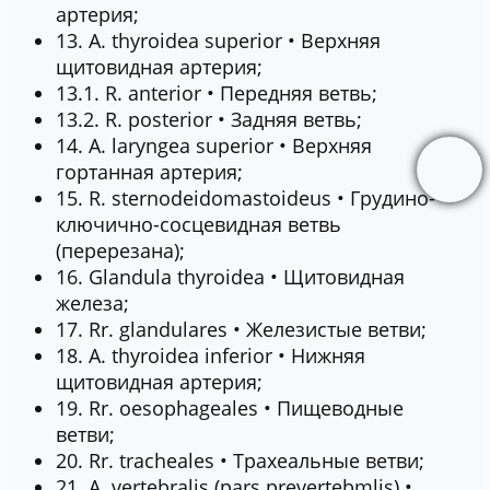
артерия;
13. A. thyroidea superior • Верхняя
щитовидная артерия;
13.1. R. anterior • Передняя ветвь;
13.2. R. posterior • Задняя ветвь;
14. А. laryngea superior • Верхняя
гортанная артерия;
15. R. sternodeidomastoideus • Грудино-
ключично-сосцевидная ветвь
(перерезана);
16. Glandula thyroidea • Щитовидная
железа;
17. Rr. glandulares • Железистые ветви;
18. А. thyroidea inferior • Нижняя
щитовидная артерия;
19. Rr. oesophageales • Пищеводные
ветви;
20. Rr. tracheales • Tpaxeальные ветви;
21. A. vertebralis (pars prevertebmlis) •