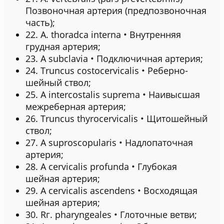
Позвоночная артерия (предпозвоночная
часть);
22. A. thoradca interna • Внутренняя
грудная артерия;
23. A subclavia • Подключичная артерия;
24. Truncus costocervicalis • Реберно-
шейный ствол;
25. А intercostalis suprema • Наивысшая
межреберная артерия;
26. Truncus thyrocervicalis • Щитошейный
ствол;
27. A suproscopularis • Надлопаточная
артерия;
28. A cervicalis profunda • Глубокая
шейная артерия;
29. A cervicalis ascendens • Восходящая
шейная артерия;
30. Rг. pharyngeales • Глоточные ветви;