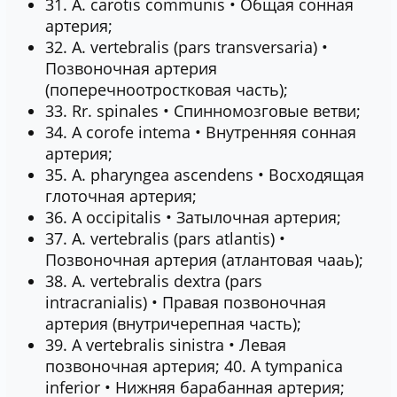
31. А. carotis communis • Общая сонная
артерия;
32. A. vertebralis (pars transversaria) •
Позвоночная артерия
(поперечноотростковая часть);
33. Rr. spinales • Спинномозговые ветви;
34. A corofe intema • Внутренняя сонная
артерия;
35. A. pharyngea ascendens • Восходящая
глоточная артерия;
36. A occipitalis • Затылочная артерия;
37. A. vertebralis (pars atlantis) •
Позвоночная артерия (атлантовая чааь);
38. А. vertebralis dextra (pars
intracranialis) • Правая позвоночная
артерия (внутричерепная часть);
39. A vertebralis sinistra • Левая
позвоночная артерия; 40. A tympanica
inferior • Нижняя барабанная артерия;