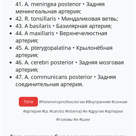
41. A. meningea postenor • Задняя
менингеальная артерия;
42. R. tonsillaris • Миндаликовая ветвь;
43. A basilaris • Базилярная артерия;
44. A maxillaris • Верхнечелюстная
артерия;
45. A. pterygopalatina • Крылонёбная
артерия;
46. A. cerebri posterior • Задняя мозговая
артерия;
47. A. communicans posterior • Задняя
соединительная артерия.
Теги
#Репетиторпобиологии
#Внутренняя
#сонная
#артерия
#(a.
#carotis
#interna)
#и
#другие
#артерии
#головы
#и
#шеи