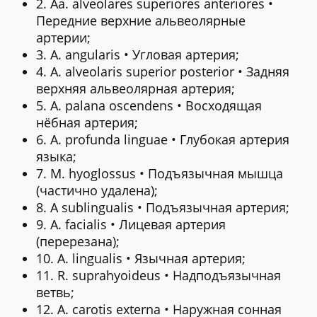
2. Aa. alveolares superiores anteriores •
Передние верхние альвеолярные
артерии;
3. A. angularis • Угловая артерия;
4. A. alveolaris superior posterior • Задняя
верхняя альвеолярная артерия;
5. A. palana oscendens • Восходящая
нёбная артерия;
6. A. profunda linguae • Глубокая артерия
языка;
7. М. hyoglossus • Подъязычная мышца
(частично удалена);
8. A sublingualis • Подъязычная артерия;
9. A. facialis • Лицевая артерия
(перерезана);
10. A. lingualis • Язычная артерия;
11. R. suprahyoideus • Надподъязычная
ветвь;
12. А. carotis externa • Наружная сонная