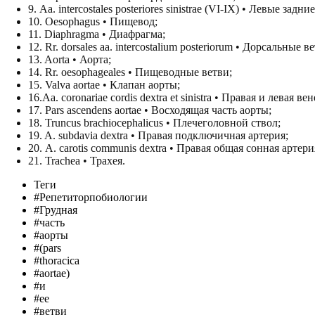
9. Аа. intercostales posteriores sinistrae (VI-IX) • Левые за
10. Oesophagus • Пищевод;
11. Diaphragma • Диафрагма;
12. Rr. dorsales aa. intercostalium posteriorum • Дорсальны
13. Aorta • Аорта;
14. Rr. oesophageales • Пищеводные ветви;
15. Valva aortae • Клапан аорты;
16.Aa. coronariae cordis dextra et sinistra • Правая и левая 
17. Pars ascendens aortae • Восходящая часть аорты;
18. Truncus brachiocephalicus • Плечеголовной ствол;
19. A. subdavia dextra • Правая подключичная артерия;
20. А. carotis communis dextra • Правая общая сонная артери
21. Trachea • Трахея.
Теги
#Репетиторпобиологии
#Грудная
#часть
#аорты
#(pars
#thoracica
#aortae)
#и
#ее
#ветви