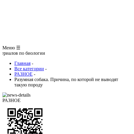
ЗООЛОГИЯ
АНАТОМИЯ ЧЕЛОВЕКА
ОБЩАЯ БИОЛОГИЯ
МЕДИЦИНА
РАЗНОЕ
ТРАВНИК
ЦВЕТОВОД
Глоссарий
Меню ☰
риалов по биологии
Главная
-
Все категории
-
РАЗНОЕ
-
Разумная собака. Причина, по которой не выводят
такую породу
РАЗНОЕ