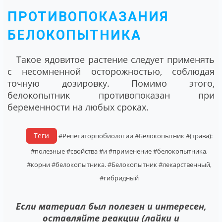
ПРОТИВОПОКАЗАНИЯ
БЕЛОКОПЫТНИКА
Такое ядовитое растение следует применять
с несомненной осторожностью, соблюдая
точную дозировку. Помимо этого,
белокопытник противопоказан при
беременности на любых сроках.
Теги
#Репетиторпобиологии
#Белокопытник
#(трава):
#полезные
#свойства
#и
#применение
#белокопытника,
#корни
#белокопытника.
#Белокопытник
#лекарственный,
#гибридный
Если материал был полезен и интересен,
оставляйте реакции (лайки и