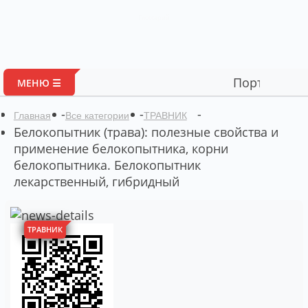
Глоссарий
Портал авторских ма
МЕНЮ ☰
-
-
-
Главная
Все категории
ТРАВНИК
Белокопытник (трава): полезные свойства и
применение белокопытника, корни
белокопытника. Белокопытник
лекарственный, гибридный
ТРАВНИК