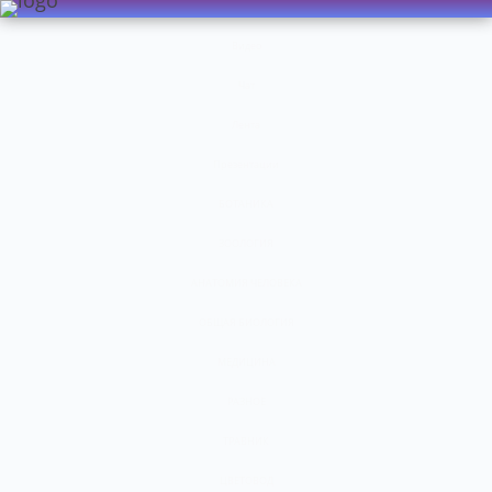
Видео
Чат
Лента
Презентации
БОТАНИКА
ЗООЛОГИЯ
АНАТОМИЯ ЧЕЛОВЕКА
ОБЩАЯ БИОЛОГИЯ
МЕДИЦИНА
РАЗНОЕ
ТРАВНИК
ЦВЕТОВОД