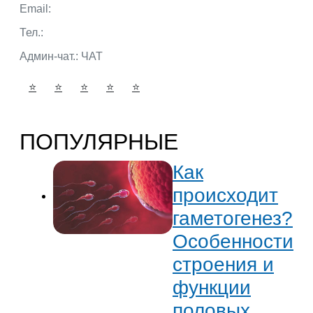
Email:
admin@portalbio.ru
Тел.:
+7 (932) 324 39 51
Админ-чат.:
ЧАТ
⭐
⭐
⭐
⭐
⭐
ПОПУЛЯРНЫЕ
Как
происходит
гаметогенез?
Особенности
строения и
функции
половых