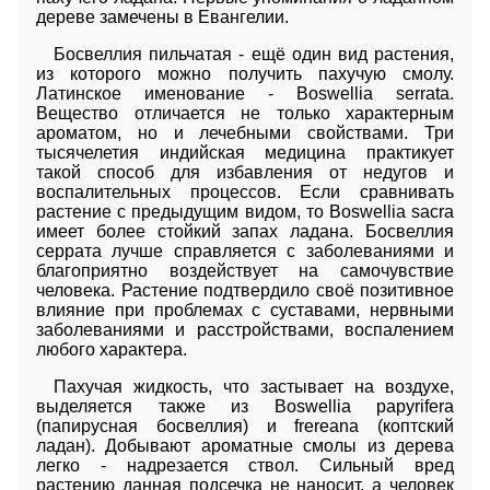
дереве замечены в Евангелии.
Босвеллия пильчатая - ещё один вид растения,
из которого можно получить пахучую смолу.
Латинское именование - Boswellia serrata.
Вещество отличается не только характерным
ароматом, но и лечебными свойствами. Три
тысячелетия индийская медицина практикует
такой способ для избавления от недугов и
воспалительных процессов. Если сравнивать
растение с предыдущим видом, то Boswellia sacra
имеет более стойкий запах ладана. Босвеллия
серрата лучше справляется с заболеваниями и
благоприятно воздействует на самочувствие
человека. Растение подтвердило своё позитивное
влияние при проблемах с суставами, нервными
заболеваниями и расстройствами, воспалением
любого характера.
Пахучая жидкость, что застывает на воздухе,
выделяется также из Boswellia papyrifera
(папирусная босвеллия) и frereana (коптский
ладан). Добывают ароматные смолы из дерева
легко - надрезается ствол. Сильный вред
растению данная подсечка не наносит, а человек