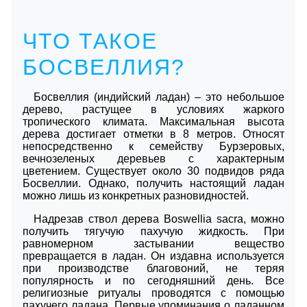
ЧТО ТАКОЕ
БОСВЕЛЛИЯ?
Босвеллия (индийский ладан) – это небольшое
дерево, растущее в условиях жаркого
тропического климата. Максимальная высота
дерева достигает отметки в 8 метров. Относят
непосредственно к семейству Бурзеровых,
вечнозеленых деревьев с характерным
цветением. Существует около 30 подвидов ряда
Босвеллии. Однако, получить настоящий ладан
можно лишь из конкретных разновидностей.
Надрезав ствол дерева Boswellia sacra, можно
получить тягучую пахучую жидкость. При
равномерном застывании вещество
превращается в ладан. Он издавна используется
при производстве благовоний, не теряя
популярность и по сегодняшний день. Все
религиозные ритуалы проводятся с помощью
пахучего ладана. Первые упоминания о ладанном