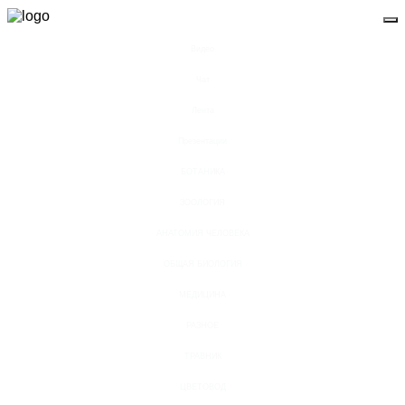
Видео
Чат
Лента
Презентации
БОТАНИКА
ЗООЛОГИЯ
АНАТОМИЯ ЧЕЛОВЕКА
ОБЩАЯ БИОЛОГИЯ
МЕДИЦИНА
РАЗНОЕ
ТРАВНИК
ЦВЕТОВОД