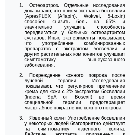
Остеоартроз. Отдельные исследования
доказывают, что приём экстракта босвеллии
(ApresFLEX (Aflapin), Wokvel, 5-Loxin)
способен снизить боль на 65% и
значительно улучшить способность
передвигаться у больных остеоартритом
суставов. Иные эксперименты показывают,
что употребление комбинированных
препаратов с экстрактом босвеллии и
других растительных компонентов улучшает
симптоматику вышеуказанного
заболевания.
Повреждение кожного покрова после
лучевой терапии. Исследования
показывают, что регулярное применение
крема для кожи с 2% экстрактом босвеллии
(Indena SpA от Bosexil) во время
специальной терапии предотвращает
масштабное покраснение кожного покрова.
Язвенный колит. Употребление босвеллии
у некоторых людей благоприятно действует
на симптоматику язвенного колита.
Действие экстракта приравнено к