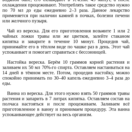
охлаждения процеживают. Употреблять такое средство нужно
по 70 мл до еды ежедневно 2–3 раза. Данное лекарство
применяется при наличии камней в почках, болезни печени
или желчного пузыря.
Чай из вереска.
Для его приготовления возьмите 1 или 2
чайных ложки травы или же цветков, залейте стаканом
кипятка и заварите в течение 10 минут. Процедив чай,
принимайте его в тёплом виде по чашке раз в день. Этот чай
успокаивает и помогает справиться с бессонницей.
Настойка вереска.
Берём 10 граммов корней растения и
заливаем их 50 мл 70%-го спирта. Оставляем настаиваться на
14 дней в тёмном месте. Потом, процедив настойку, можно
спокойно принимать по 30–40 капель ежедневно 3–4 раза до
еды.
Ванна из вереска.
Для этого нужно взять 50 граммов травы
растения и запарить в 7 литрах кипятка. Оставляем состав на
полчаса настояться и после процеживаем. Заливаем всё
приготовленное в ванну и принимаем процедуру. Эта ванна
успокаивающее действует на весь организм.