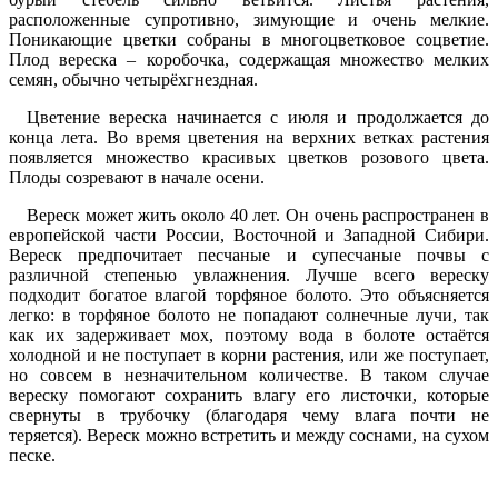
расположенные супротивно, зимующие и очень мелкие.
Поникающие цветки собраны в многоцветковое соцветие.
Плод вереска – коробочка, содержащая множество мелких
семян, обычно четырёхгнездная.
Цветение вереска начинается с июля и продолжается до
конца лета. Во время цветения на верхних ветках растения
появляется множество красивых цветков розового цвета.
Плоды созревают в начале осени.
Вереск может жить около 40 лет. Он очень распространен в
европейской части России, Восточной и Западной Сибири.
Вереск предпочитает песчаные и супесчаные почвы с
различной степенью увлажнения. Лучше всего вереску
подходит богатое влагой торфяное болото. Это объясняется
легко: в торфяное болото не попадают солнечные лучи, так
как их задерживает мох, поэтому вода в болоте остаётся
холодной и не поступает в корни растения, или же поступает,
но совсем в незначительном количестве. В таком случае
вереску помогают сохранить влагу его листочки, которые
свернуты в трубочку (благодаря чему влага почти не
теряется). Вереск можно встретить и между соснами, на сухом
песке.