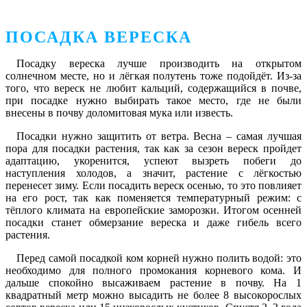
ПОСАДКА ВЕРЕСКА
Посадку вереска лучше производить на открытом
солнечном месте, но и лёгкая полутень тоже подойдёт. Из-за
того, что вереск не любит кальций, содержащийся в почве,
при посадке нужно выбирать такое место, где не были
внесены в почву доломитовая мука или известь.
Посадки нужно защитить от ветра. Весна – самая лучшая
пора для посадки растения, так как за сезон вереск пройдет
адаптацию, укоренится, успеют вызреть побеги до
наступления холодов, а значит, растение с лёгкостью
перенесет зиму. Если посадить вереск осенью, то это повлияет
на его рост, так как поменяется температурный режим: с
тёплого климата на европейские заморозки. Итогом осенней
посадки станет обмерзание вереска и даже гибель всего
растения.
Перед самой посадкой ком корней нужно полить водой: это
необходимо для полного промокания корневого кома. И
дальше спокойно высаживаем растение в почву. На 1
квадратный метр можно высадить не более 8 высокорослых