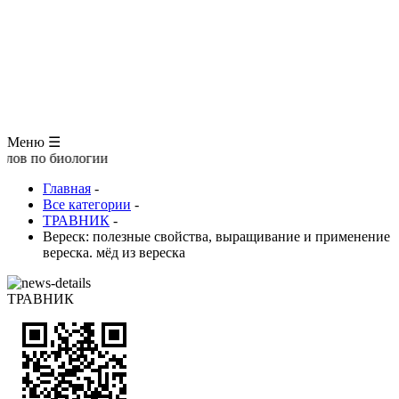
ЗООЛОГИЯ
АНАТОМИЯ ЧЕЛОВЕКА
ОБЩАЯ БИОЛОГИЯ
МЕДИЦИНА
РАЗНОЕ
ТРАВНИК
ЦВЕТОВОД
Глоссарий
Меню ☰
иологии
Главная
-
Все категории
-
ТРАВНИК
-
Вереск: полезные свойства, выращивание и применение
вереска. мёд из вереска
ТРАВНИК