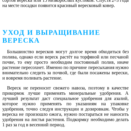
сортов вереска или 15 низкорослых кустиков. Спустя 2–3 года
на месте посадки появится красивый вересковый ковер.
УХОД И ВЫРАЩИВАНИЕ
ВЕРЕСКА
Большинство вересков могут долгое время обходиться без
полива, однако если вереск растёт на торфяной или песчаной
почве, то ему просто необходим постоянный полив, иначе
растение пересохнет. Именно по причине пересыхания нужно
внимательно следить за почвой, где были посажены верески,
и вовремя поливать растение.
Вереск не переносит свежего навоза, поэтому в качестве
прикормок лучше применять минеральные удобрения. А
лучший результат даст специальное удобрения для азалий,
которое нужно применять по указаниям на упаковке
удобрения, точно следуя инструкции и дозировкам. Чтобы у
вереска не произошло ожога, нужно постараться не наносить
удобрения на листья растения. Подкормку необходимо делать
1 раз за год в весенний период.