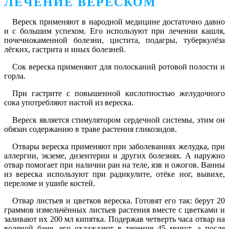
ЛЕЧЕНИЕ ВЕРЕСКОМ
Вереск применяют в народной медицине достаточно давно
и с большим успехом. Его используют при лечении кашля,
почечнокаменной болезни, цистита, подагры, туберкулёза
лёгких, гастрита и иных болезней.
Сок вереска применяют для полосканий ротовой полости и
горла.
При гастрите с повышенной кислотностью желудочного
сока употребляют настой из вереска.
Вереск является стимулятором сердечной системы, этим он
обязан содержанию в траве растения гликозидов.
Отвары вереска применяют при заболеваниях желудка, при
аллергии, экземе, дизентерии и других болезнях. А наружно
отвар помогает при наличии ран на теле, язв и ожогов. Ванны
из вереска используют при радикулите, отёке ног, вывихе,
переломе и ушибе костей.
Отвар листьев и цветков вереска
. Готовят его так: берут 20
граммов измельчённых листьев растения вместе с цветками и
заливают их 200 мл кипятка. Подержав четверть часа отвар на
водяной бане, его охлаждают в течение 45 минут, а после