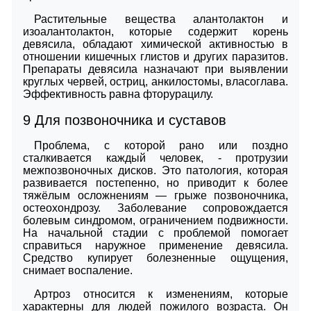
Растительные вещества алантолактон и
изоалантолактон, которые содержит корень
девясила, обладают химической активностью в
отношении кишечных глистов и других паразитов.
Препараты девясила назначают при выявлении
круглых червей, остриц, анкилостомы, власоглава.
Эффективность равна фторурацилу.
9
Для позвоночника и суставов
Проблема, с которой рано или поздно
сталкивается каждый человек, - протрузии
межпозвоночных дисков. Это патология, которая
развивается постепенно, но приводит к более
тяжёлым осложнениям — грыже позвоночника,
остеохондрозу. Заболевание сопровождается
болевым синдромом, ограничением подвижности.
На начальной стадии с проблемой помогает
справиться наружное применение девясила.
Средство купирует болезненные ощущения,
снимает воспаление.
Артроз относится к изменениям, которые
характерны для людей пожилого возраста. Он