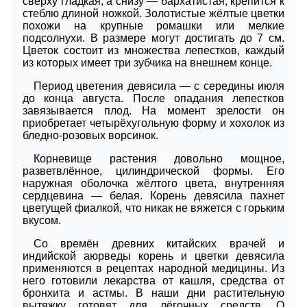
сверху гладкая, а снизу — бархатистая, крепится к
стеблю длиной ножкой. Золотистые жёлтые цветки
похожи на крупные ромашки или мелкие
подсолнухи. В размере могут достигать до 7 см.
Цветок состоит из множества лепестков, каждый
из которых имеет три зубчика на внешнем конце.
Период цветения девясила — с середины июля
до конца августа. После опадания лепестков
завязывается плод. На момент зрелости он
приобретает четырёхугольную форму и хохолок из
бледно-розовых ворсинок.
Корневище растения довольно мощное,
разветвлённое, цилиндрической формы. Его
наружная оболочка жёлтого цвета, внутренняя
сердцевина — белая. Корень девясила пахнет
цветущей фиалкой, что никак не вяжется с горьким
вкусом.
Со времён древних китайских врачей и
индийской аюрведы корень и цветки девясила
применяются в рецептах народной медицины. Из
него готовили лекарства от кашля, средства от
бронхита и астмы. В наши дни растительную
вытяжку готовят для лёгочных средств. О