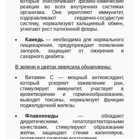
которые обеспечивают физико-химические
реакции во всех внутренних системах
организма. Они укрепляют иммунитет,
оздоравливают сердечно-сосудистую
систему, нормализуют кальциевый обмен,
угнетают рост патогенной флоры.
Камедь
— необходима для нормального
пищеварения, предупреждает появление
запоров, защищает от ожирения и
сахарного диабета.
В зелени и цветах девясила обнаружены:
Витамин С — мощный антиоксидант,
который ускоряет заживление ран,
стимулирует иммунитет, участвует в
кроветворении и гормонообразовании,
выводит токсины, нормализует функции
поджелудочной железы.
Флавоноиды
— обладают
диуретическими, гепатопротекторными
качествами, стимулируют образование
желчи, защищают стенки капилляров,
подавляют развитие воспаления.