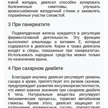
язвой желудка, девясил способен купировать
болезненные симптомы, улучшать
кровоснабжение желудочной стенки и заживлять
поражённые участки слизистой.
3
При панкреатите
Поджелудочная железа нуждается в регуляции
ферментативной деятельности. Эту функцию
выполняют алкалоиды и витамин Е, которые
содержатся в девясиле. Корни и трава девясила
входят в сборы, показанные при панкреатитах.
Использовать народные средства можно только
по назначению врача.
4
При сахарном диабете
Благодаря инулину девясил регулирует уровень
сахара в крови, препятствует его резким скачкам,
предупреждает развитие инсулинорезистентности,
что имеет важное значение при сахарном диабете
II типа. Натуральные вещества регулируют
биохимические процессы, тормозит метаболизм
глюкозы. Кроме этого, девясил защищает от
разрушения кровеносные сосуды, препятствует