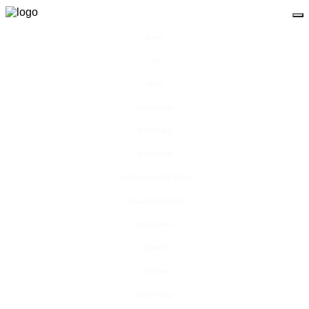
Видео
Чат
Лента
Презентации
БОТАНИКА
ЗООЛОГИЯ
АНАТОМИЯ ЧЕЛОВЕКА
ОБЩАЯ БИОЛОГИЯ
МЕДИЦИНА
РАЗНОЕ
ТРАВНИК
ЦВЕТОВОД