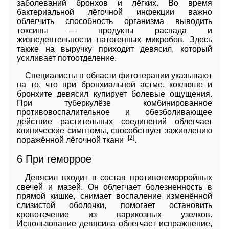
заболеваний бронхов и лёгких. Во время
бактериальной лёгочной инфекции важно
облегчить способность организма выводить
токсины — продукты распада и
жизнедеятельности патогенных микробов. Здесь
также на выручку приходит девясил, который
усиливает потоотделение.
Специалисты в области фитотерапии указывают
на то, что при бронхиальной астме, коклюше и
бронхите девясил купирует болевые ощущения.
При туберкулёзе комбинированное
противовоспалительное и обезболивающее
действие растительных соединений облегчает
клинические симптомы, способствует заживлению
[2]
поражённой лёгочной ткани
.
6
При геморрое
Девясил входит в состав противогеморройных
свечей и мазей. Он облегчает болезненность в
прямой кишке, снимает воспаление изменённой
слизистой оболочки, помогает остановить
кровотечение из варикозных узелков.
Использование девясила облегчает испражнение,