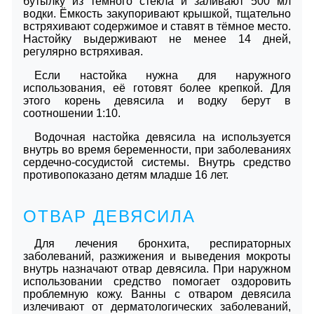
бутылку из тёмного стекла и заливают 500 мл
водки. Ёмкость закупоривают крышкой, тщательно
встряхивают содержимое и ставят в тёмное место.
Настойку выдерживают не менее 14 дней,
регулярно встряхивая.
Если настойка нужна для наружного
использования, её готовят более крепкой. Для
этого корень девясила и водку берут в
соотношении 1:10.
Водочная настойка девясила на используется
внутрь во время беременности, при заболеваниях
сердечно-сосудистой системы. Внутрь средство
противопоказано детям младше 16 лет.
ОТВАР ДЕВЯСИЛА
Для лечения бронхита, респираторных
заболеваний, разжижения и выведения мокроты
внутрь назначают отвар девясила. При наружном
использовании средство помогает оздоровить
проблемную кожу. Ванны с отваром девясила
излечивают от дерматологических заболеваний,