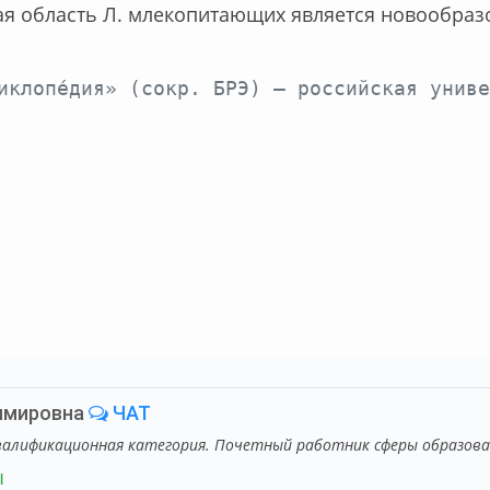
я об­ласть Л. мле­ко­пи­таю­щих яв­ля­ет­ся но­во­об­ра­з
нциклопе́дия» (сокр. БРЭ) — российская уни
имировна
ЧАТ
валификационная категория. Почетный работник сферы образова
ы