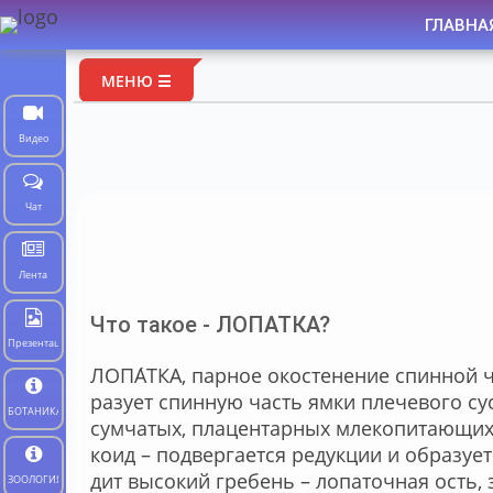
ГЛАВНА
МЕНЮ ☰
Видео
Чат
Лента
Что такое - ЛОПАТКА?
Презентации
ЛОПА́ТКА,
пар­ное око­сте­не­ние спин­ной час
ра­зу­ет спин­ную часть ям­ки пле­че­во­го сус
БОТАНИКА
сум­ча­тых, пла­цен­тар­ных мле­ко­пи­таю­щих
ко­ид – под­вер­га­ет­ся ре­дук­ции и об­ра­зу
дит вы­со­кий гре­бень – ло­па­точ­ная ость, з
ЗООЛОГИЯ