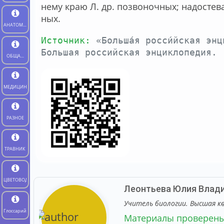
не­му краю Л. др. по­зво­ноч­ных; на­дос­те­ва
ных.
АНАТОМИЯ
ЧЕЛОВЕКА
Источник:
«Больша́я росси́йская э
Большая российская энциклопедия.
ОБЩАЯ
БИОЛОГИЯ
МЕДИЦИНА
РАЗНОЕ
ТРАВНИК
ЦВЕТОВОД
Леонтьева Юлия Влад
Учитель биологии. Высшая к
Глоссарий
Материалы проверен