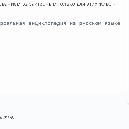
о­ва­ни­ем, ха­рак­тер­ным толь­ко для этих жи­вот­
версальная энциклопедия на русском языке.
ния РФ.