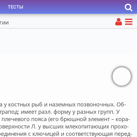
ТЕСТЫ
­са у ко­ст­ных рыб и на­зем­ных по­зво­ноч­ных. Об­
тет­ра­под; име­ет разл. фор­му у раз­ных групп. У
го пле­че­во­го поя­са (его брюш­ной эле­мент – ко­ра­
 по­верх­но­сти Л. у выс­ших мле­ко­пи­таю­щих про­хо­
­еди­не­ния с клю­чи­цей и со­от­вет­ст­вую­щая пе­ред­