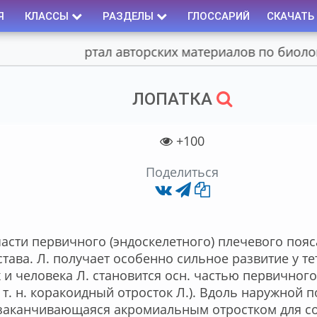
Я
КЛАССЫ
РАЗДЕЛЫ
ГЛОССАРИЙ
СКАЧАТЬ
Портал авторских материалов по биологии
ЛОПАТКА
+100
Поделиться
­ти пер­вич­но­го (эн­до­ске­лет­но­го) пле­че­во­го поя
­та­ва. Л. по­лу­ча­ет осо­бен­но силь­ное раз­ви­тие у 
 и че­ло­ве­ка Л. ста­но­вит­ся осн. ча­стью пер­вич­но­
­ет т. н. ко­ра­ко­ид­ный от­рос­ток Л.). Вдоль на­руж­ной
а­кан­чи­ваю­щая­ся ак­ро­ми­аль­ным от­ро­ст­ком для со