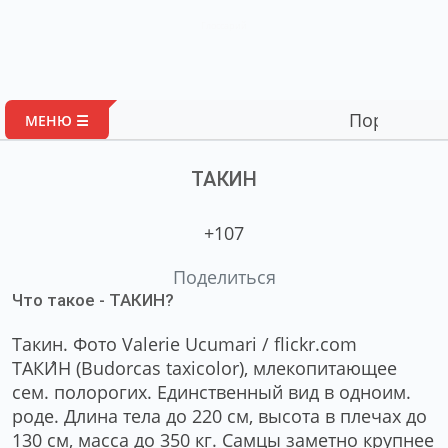
Глоссарий
Портал авторс
МЕНЮ ☰
ТАКИН
+107
Поделиться
Что такое - ТАКИН?
Такин.
Фото Valerie Ucumari / flickr.com
ТАКИ́Н
(
Budorcas taxicolor
), мле­ко­пи­таю­щее
сем. по­ло­ро­гих. Един­ст­вен­ный вид в од­но­им.
ро­де. Дли­на те­ла до 220 см, вы­со­та в пле­чах до
130 см, мас­са до 350 кг. Сам­цы за­мет­но круп­нее