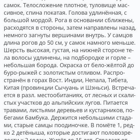
са­мок. Те­ло­сло­же­ние плот­ное, ту­ло­ви­ще мас­
сив­ное, спи­на по­ка­тая. Го­ло­ва уд­ли­нён­ная, с
боль­шой мор­дой. Ро­га в ос­но­ва­нии сбли­же­ны,
рас­хо­дят­ся в сто­ро­ны, за­тем на­прав­ле­ны на­зад,
не­мно­го за­гну­ты вер­ши­на­ми внутрь. У сам­цов
дли­на ро­гов до 50 см, у са­мок на­мно­го мень­ше.
Шерсть вы­со­кая, гус­тая, на ниж­ней сто­ро­не те­
ла во­ло­сы уд­ли­не­ны, на под­бо­род­ке и гор­ле –
не­боль­шая бо­ро­да. Ок­ра­ска от бе­ло-жёл­той до
бу­ро-ры­жей с зо­ло­тистым от­ли­вом. Рас­про­
стра­нён в го­рах Вост. Ин­дии, Не­па­ла, Ти­бе­та,
Ки­тая (про­вин­ции Сы­чу­ань и Шэнь­си). Встре­ча­
ет­ся в разл. ме­сто­оби­та­ни­ях, от лес­ных и ска­ли­
стых уча­ст­ков до аль­пий­ских лу­гов. Пи­та­ет­ся
тра­ва­ми, ли­сть­я­ми де­ревь­ев и кус­тар­ни­ков, по­
бе­га­ми бам­бу­ка. Дер­жит­ся не­боль­ши­ми ста­да­
ми, ста­рые сам­цы по­оди­ноч­ке. В по­мё­те 1, ред­
ко 2 де­тё­ны­ша, ко­то­рые дос­ти­га­ют по­ло­во­зре­