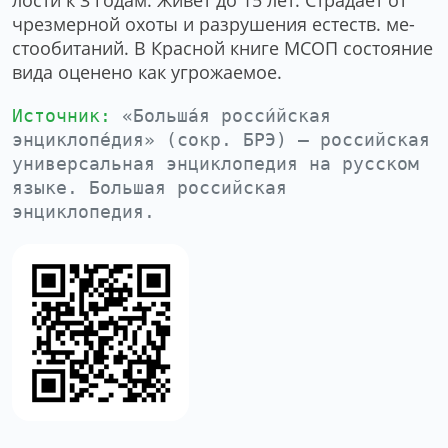
ло­сти к 3 го­дам. Жи­вёт до 15 лет. Стра­да­ет от
чрез­мер­ной охо­ты и раз­ру­ше­ния ес­теств. ме­
сто­оби­та­ний. В Крас­ной кни­ге МСОП со­стоя­ние
ви­да оце­не­но как уг­ро­жае­мое.
Источник:
«Больша́я росси́йская
энциклопе́дия» (сокр. БРЭ) — российская
универсальная энциклопедия на русском
языке. Большая российская
энциклопедия.