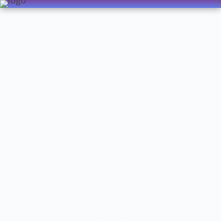
Видео
Чат
Лента
Презентации
БОТАНИКА
ЗООЛОГИЯ
АНАТОМИЯ ЧЕЛОВЕКА
ОБЩАЯ БИОЛОГИЯ
МЕДИЦИНА
РАЗНОЕ
ТРАВНИК
ЦВЕТОВОД