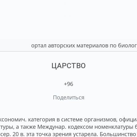
ЦВЕТОВОД
Глоссарий
Портал авторских материалов по биологии
ЦАРСТВО
+96
Поделиться
со­но­мич. ка­те­го­рия в сис­те­ме ор­га­низ­мов, офи­ц
а­ту­ры, а так­же Ме­ж­ду­нар. ко­дек­сом но­менк­ла­ту­ры
сер. 20 в. эта точ­ка зре­ния ус­та­ре­ла. Боль­шин­ст­в