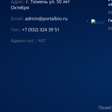
Адрес:
г. Тюмень ул. 50 лет
о
Октября
07
Email:
admin@portalbio.ru
Г
07
Тел.:
+7 (932) 324 39 51
Админ-чат.:
ЧАТ
⭐
⭐
⭐
⭐
⭐
Полит