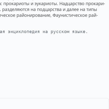
 про­ка­рио­ты и эу­ка­рио­ты. Над­цар­ст­во про­ка­ри­
. раз­де­ля­ют­ся на под­цар­ст­ва и да­лее на ти­пы
­че­ское рай­они­ро­ва­ние, Фау­ни­сти­че­ское рай­
ная энциклопедия на русском языке.