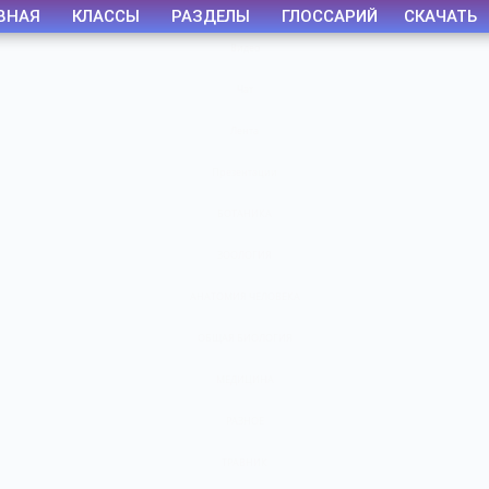
ВНАЯ
КЛАССЫ
РАЗДЕЛЫ
ГЛОССАРИЙ
СКАЧАТЬ
Видео
Чат
Лента
Презентации
БОТАНИКА
ЗООЛОГИЯ
АНАТОМИЯ ЧЕЛОВЕКА
ОБЩАЯ БИОЛОГИЯ
МЕДИЦИНА
РАЗНОЕ
ТРАВНИК