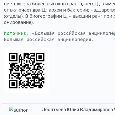
ние так­со­на бо­лее вы­со­ко­го ран­га, чем Ц., а имен
от вклю­ча­ет два Ц.: ар­хеи и бак­те­рии; над­цар­ст­в
(от­де­лы). В био­гео­гра­фии Ц. – выс­ший ранг при р
они­ро­ва­ние).
Источник:
«Больша́я росси́йская энциклоп
Большая российская энциклопедия.
Леонтьева Юлия Владимировна