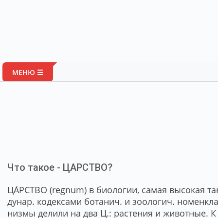
МЕНЮ ☰
Что такое - ЦАРСТВО?
ЦА́РСТВО (regnum) в био­ло­гии, са­мая вы­со­кая так­
ду­нар. ко­дек­са­ми бо­та­нич. и зоо­ло­гич. но­менк­л
низ­мы де­ли­ли на два Ц.: рас­те­ния и жи­вот­ные. К 