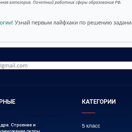
нная категория. Почетный работник сферы образования РФ.
огии!
Узнай первым лайфхаки по решению заданий
РНЫЕ
КАТЕГОРИИ
идра. Строение и
5 класс
азмножение гидры