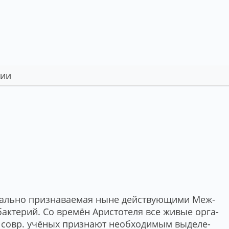
и­аль­но при­зна­вае­мая ны­не дей­ст­вую­щи­ми Ме­ж­
 бак­те­рий. Со вре­мён Ари­сто­те­ля все жи­вые ор­га­
о совр. учё­ных при­зна­ют не­об­хо­ди­мым вы­де­ле­