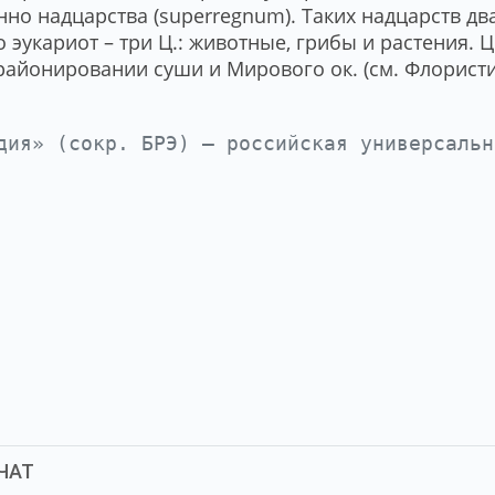
­но над­цар­ст­ва (super­reg­num). Та­ких над­царств два:
о эу­ка­ри­от – три Ц.: жи­вот­ные, гри­бы и рас­те­ния. Ц
ай­они­ро­ва­нии су­ши и Ми­ро­во­го ок. (см. Фло­ри­сти
е́дия» (сокр. БРЭ) — российская универсаль
ЧАТ