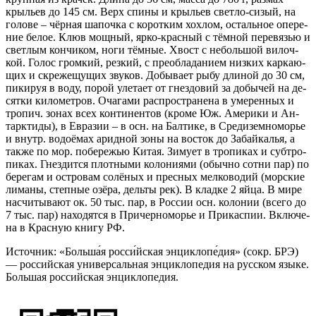
крыль­ев до 145 см. Верх спи­ны и крыль­ев свет­ло-си­зый, на
го­ло­ве – чёр­ная шапоч­ка с ко­рот­ким хох­лом, ос­таль­ное опе­ре­
ние бе­лое. Клюв мощ­ный, яр­ко-крас­ный с тём­ной пе­ре­вя­зью и
свет­лым кон­чи­ком, но­ги тём­ные. Хвост с не­боль­шой ви­лоч­
кой. Го­лос гром­кий, рез­кий, с пре­об­ла­да­ни­ем низ­ких кар­каю­
щих и скре­же­щу­щих зву­ков. До­бы­ва­ет ры­бу дли­ной до 30 см,
пи­ки­руя в во­ду, по­рой уле­та­ет от гнез­до­вий за до­бы­чей на де­
сят­ки ки­ло­мет­ров. Оча­га­ми рас­про­стра­не­на в уме­рен­ных и
тро­пич. зо­нах всех кон­ти­нен­тов (кро­ме Юж. Аме­ри­ки и Ан­
тарк­ти­ды), в Ев­ра­зии – в осн. на Бал­ти­ке, в Сре­ди­зем­но­мо­рье
и внутр. во­до­ёмах арид­ной зо­ны на вос­ток до За­бай­ка­лья, а
так­же по мор. по­бе­ре­жью Ки­тая. Зи­му­ет в тро­пи­ках и суб­тро­
пи­ках. Гнез­дит­ся плот­ны­ми ко­ло­ния­ми (обыч­но сот­ни пар) по
бе­ре­гам и ост­ро­вам со­лё­ных и пре­сных мел­ко­во­дий (мор­ские
ли­ма­ны, степ­ные озё­ра, дель­ты рек). В клад­ке 2 яй­ца. В ми­ре
на­счи­ты­ва­ют ок. 50 тыс. пар, в Рос­сии осн. ко­ло­нии (все­го до
7 тыс. пар) на­хо­дят­ся в При­чер­но­мо­рье и При­кас­пии. Вклю­че­
на в Крас­ную кни­гу РФ.
Источник:
«Больша́я росси́йская энциклопе́дия» (сокр. БРЭ)
— российская универсальная энциклопедия на русском языке.
Большая российская энциклопедия.