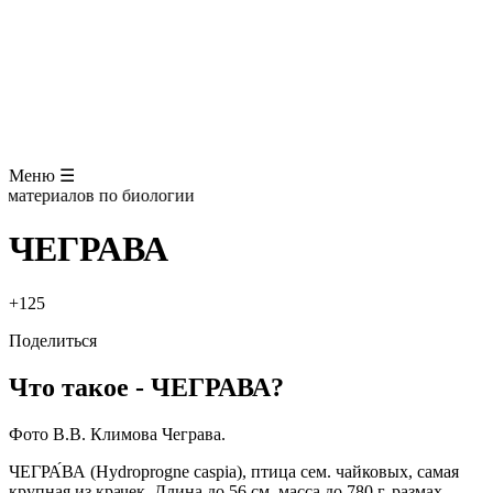
ЗООЛОГИЯ
АНАТОМИЯ ЧЕЛОВЕКА
ОБЩАЯ БИОЛОГИЯ
МЕДИЦИНА
РАЗНОЕ
ТРАВНИК
ЦВЕТОВОД
Глоссарий
Меню ☰
атериалов по биологии
ЧЕГРАВА
+125
Поделиться
Что такое - ЧЕГРАВА?
Фото В.В. Климова
Чеграва.
ЧЕГРА́ВА
(
Hydroprogne caspia
), пти­ца сем. чай­ко­вых, са­мая
круп­ная из кра­чек. Дли­на до 56 см, мас­са до 780 г, раз­мах