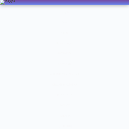
Видео
Чат
Лента
Презентации
БОТАНИКА
ЗООЛОГИЯ
АНАТОМИЯ ЧЕЛОВЕКА
ОБЩАЯ БИОЛОГИЯ
МЕДИЦИНА
РАЗНОЕ
ТРАВНИК
ЦВЕТОВОД