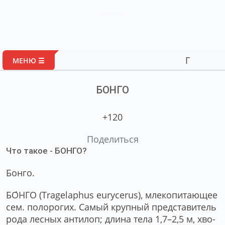
Глоссарий
Портал авто
МЕНЮ ☰
БОНГО
+120
Поделиться
Что такое - БОНГО?
Бонго.
БО́НГО (Tragelaphus eurycerus), мле­ко­пи­таю­щее
сем. по­ло­ро­гих. Са­мый круп­ный пред­ста­ви­тель
ро­да лес­ных ан­ти­лоп; дли­на те­ла 1,7–2,5 м, хво­