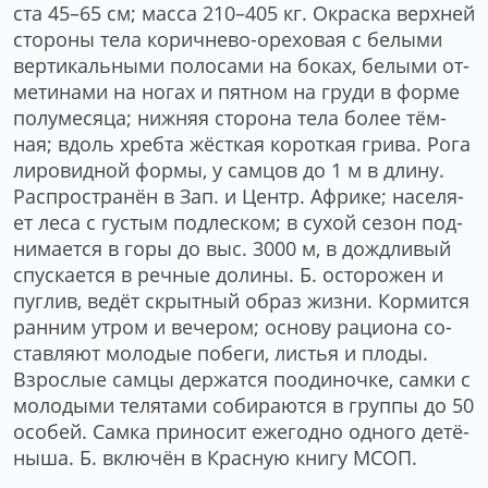
ста 45–65 см; мас­са 210–405 кг. Ок­ра­ска верх­ней
сто­ро­ны те­ла ко­рич­не­во-оре­хо­вая с бе­лы­ми
вер­ти­каль­ны­ми по­ло­са­ми на бо­ках, бе­лы­ми от­
ме­ти­на­ми на но­гах и пят­ном на гру­ди в фор­ме
по­лу­ме­ся­ца; ниж­няя сто­ро­на те­ла бо­лее тём­
ная; вдоль хреб­та жё­ст­кая ко­рот­кая гри­ва. Ро­га
ли­ро­вид­ной фор­мы, у сам­цов до 1 м в дли­ну.
Рас­про­стра­нён в Зап. и Центр. Аф­ри­ке; на­се­ля­
ет ле­са с гус­тым под­лес­ком; в су­хой се­зон под­
ни­ма­ет­ся в го­ры до выс. 3000 м, в дожд­ли­вый
спус­ка­ет­ся в реч­ные до­ли­ны. Б. ос­то­ро­жен и
пуг­лив, ве­дёт скрыт­ный об­раз жиз­ни. Кор­мит­ся
ран­ним ут­ром и ве­че­ром; ос­но­ву ра­цио­на со­
став­ля­ют мо­ло­дые по­бе­ги, ли­стья и пло­ды.
Взрос­лые сам­цы дер­жат­ся по­оди­ноч­ке, сам­ки с
мо­ло­ды­ми те­ля­та­ми со­би­ра­ют­ся в груп­пы до 50
осо­бей. Сам­ка при­но­сит еже­год­но од­но­го де­тё­
ны­ша. Б. вклю­чён в Крас­ную кни­гу МСОП.