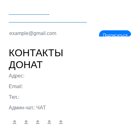
PORTALBIO
Знания - сила!
Подписаться
КОНТАКТЫ
ДОНАТ
Адрес:
г. Тюмень ул. 50 лет Октября
Email:
admin@portalbio.ru
Тел.:
+7 (932) 324 39 51
Админ-чат.:
ЧАТ
⭐
⭐
⭐
⭐
⭐