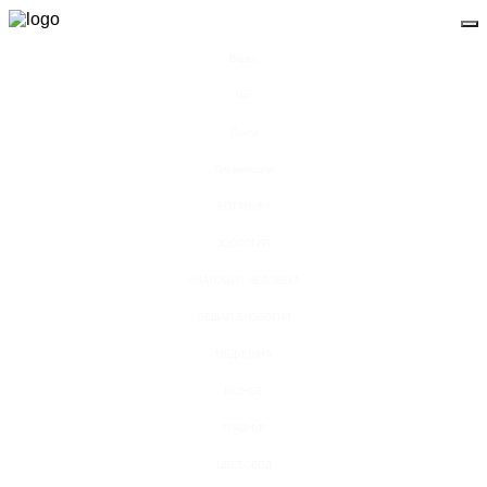
Видео
Чат
Лента
Презентации
БОТАНИКА
ЗООЛОГИЯ
АНАТОМИЯ ЧЕЛОВЕКА
ОБЩАЯ БИОЛОГИЯ
МЕДИЦИНА
РАЗНОЕ
ТРАВНИК
ЦВЕТОВОД