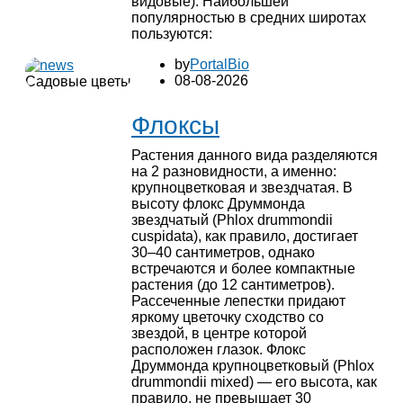
видовые). Наибольшей
популярностью в средних широтах
пользуются:
by
PortalBio
08-08-2026
Садовые цветы
Флоксы
Растения данного вида разделяются
на 2 разновидности, а именно:
крупноцветковая и звездчатая. В
высоту флокс Друммонда
звездчатый (Phlox drummondii
cuspidata), как правило, достигает
30–40 сантиметров, однако
встречаются и более компактные
растения (до 12 сантиметров).
Рассеченные лепестки придают
яркому цветочку сходство со
звездой, в центре которой
расположен глазок. Флокс
Друммонда крупноцветковый (Phlox
drummondii mixed) ― его высота, как
правило, не превышает 30