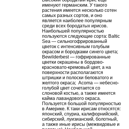
именуют германским. У такого
растения имеется несколько сотен
самых разных сортов, и оно
является наиболее популярным
среди всех бородатых ирисов.
Наибольшей популярностью
пользуются следующие сорта: Baltic
Sea ― сильногофрированный
цветок с интенсивным голубым
окрасом и бородками синего цвета;
Bewilderbest ― гофрированные
цветки окрашены в бордово-
красновато-кремовый цвет, а на
поверхности располагаются
штришки и полоски беловатого и
желтого окраса; Acoma ― небесно-
голубой цвет сочетается со
слоновой костью, а также имеется
кайма лавандового окраса.
Пользуется большой популярностью
в Америке. К таки ирисам относятся:
японский, спуриа, калифорнийский,
сибирский, луизианский, болотный,
а также иные ирисы (межвидовые и