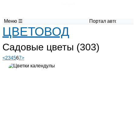
Глоссарий
Меню ☰
Портал авторских материалов
ЦВЕТОВОД
Садовые цветы (303)
<
2
3
4
5
6
7
>