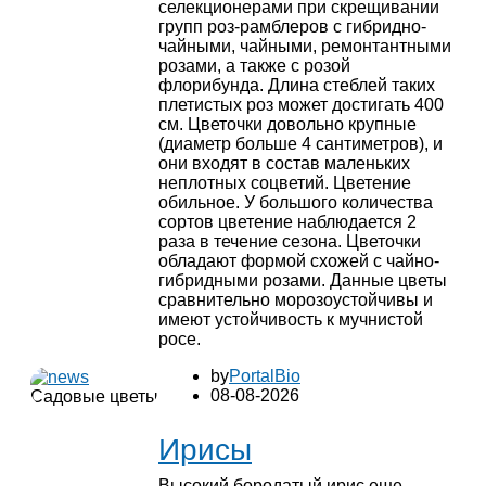
селекционерами при скрещивании
групп роз-рамблеров с гибридно-
чайными, чайными, ремонтантными
розами, а также с розой
флорибунда. Длина стеблей таких
плетистых роз может достигать 400
см. Цветочки довольно крупные
(диаметр больше 4 сантиметров), и
они входят в состав маленьких
неплотных соцветий. Цветение
обильное. У большого количества
сортов цветение наблюдается 2
раза в течение сезона. Цветочки
обладают формой схожей с чайно-
гибридными розами. Данные цветы
сравнительно морозоустойчивы и
имеют устойчивость к мучнистой
росе.
by
PortalBio
08-08-2026
Садовые цветы
Ирисы
Высокий бородатый ирис еще