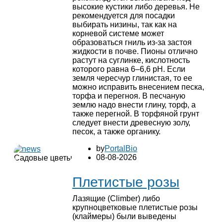
высокие кустики либо деревья. Не
рекомендуется для посадки
выбирать низины, так как на
корневой системе может
образоваться гниль из-за застоя
жидкости в почве. Пионы отлично
растут на суглинке, кислотность
которого равна 6–6,6 рН. Если
земля чересчур глинистая, то ее
можно исправить внесением песка,
торфа и перегноя. В песчаную
землю надо внести глину, торф, а
также перегной. В торфяной грунт
следует внести древесную золу,
песок, а также органику.
by
PortalBio
08-08-2026
Садовые цветы
Плетистые розы
Лазящие (Climber) либо
крупноцветковые плетистые розы
(клаймеры) были выведены