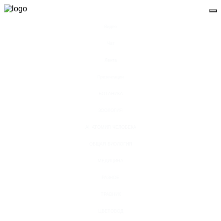
Видео
Чат
Лента
Презентации
БОТАНИКА
ЗООЛОГИЯ
АНАТОМИЯ ЧЕЛОВЕКА
ОБЩАЯ БИОЛОГИЯ
МЕДИЦИНА
РАЗНОЕ
ТРАВНИК
ЦВЕТОВОД