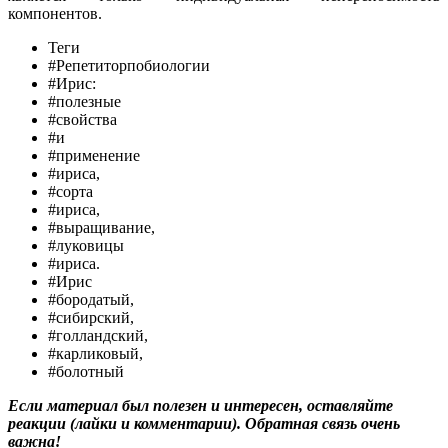
компонентов.
Теги
#Репетиторпобиологии
#Ирис:
#полезные
#свойства
#и
#применение
#ириса,
#сорта
#ириса,
#выращивание,
#луковицы
#ириса.
#Ирис
#бородатый,
#сибирский,
#голландский,
#карликовый,
#болотный
Если материал был полезен и интересен, оставляйте
реакции (лайки и комментарии). Обратная связь очень
важна!