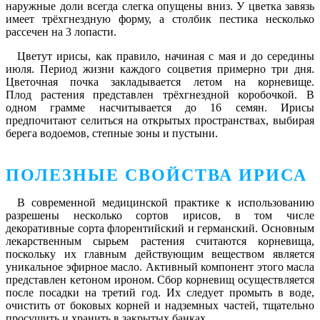
наружные доли всегда слегка опущены вниз. У цветка завязь
имеет трёхгнездную форму, а столбик пестика несколько
рассечен на 3 лопасти.
Цветут ирисы, как правило, начиная с мая и до середины
июля. Период жизни каждого соцветия примерно три дня.
Цветочная почка закладывается летом на корневище.
Плод растения представлен трёхгнездной коробочкой. В
одном грамме насчитывается до 16 семян. Ирисы
предпочитают селиться на открытых пространствах, выбирая
берега водоемов, степные зоны и пустыни.
ПОЛЕЗНЫЕ СВОЙСТВА ИРИСА
В современной медицинской практике к использованию
разрешены несколько сортов ирисов, в том числе
декоративные сорта флорентийский и германский. Основным
лекарственным сырьем растения считаются корневища,
поскольку их главным действующим веществом является
уникальное эфирное масло. Активный компонент этого масла
представлен кетоном ироном. Сбор корневищ осуществляется
после посадки на третий год. Их следует промыть в воде,
очистить от боковых корней и надземных частей, тщательно
просушить и хранить в закрытых банках.