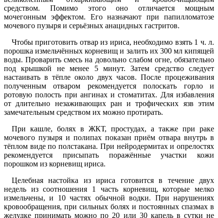
средством. Помимо этого оно отличается мощным
мочегонным эффектом. Его назначают при папилломатозе
мочевого пузыря и серьёзных анацидных гастритов.
Чтобы приготовить отвар из ириса, необходимо взять 1 ч. л.
порошка измельчённых корневищ и залить их 300 мл кипящей
воды. Проварить смесь на довольно слабом огне, обязательно
под крышкой не менее 5 минут. Затем средство следует
настаивать в тёпле около двух часов. После процеживания
полученным отваром рекомендуется полоскать горло и
ротовую полость при ангинах и стоматитах. Для избавления
от длительно незаживающих ран и трофических язв этим
замечательным средством их можно протирать.
При кашле, болях в ЖКТ, простудах, а также при раке
мочевого пузыря и полипах показан приём отвара внутрь в
тёплом виде по полстакана. При нейродермитах и опрелостях
рекомендуется присыпать поражённые участки кожи
порошком из корневищ ириса.
Целебная настойка из ириса готовится в течение двух
недель из соотношения 1 часть корневищ, которые мелко
измельчены, и 10 частях обычной водки. При нарушениях
кровообращения, при сильных болях и постоянных спазмах в
желудке принимать можно по 20 или 30 капель в сутки не