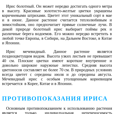
Ирис болотный
. Он может нередко достигать одного метра
в высоту. Красивые золотисто-желтые цветки украшены
коричневыми штрихами. Цветет этот уникальный сорт в мае
и в июне. Данное растение считается теплолюбивым и
зимостойким, оно предпочитает прямые солнечные лучи. В
дикой природе болотный ирис выбирает поймы рек и
различные берега водоемов. Его можно нередко встретить в
любой точке Европы, в Сибири, на Дальнем Востоке, в Китае
и Японии.
Ирис мечевидный
. Данное растение является
поздноцветущим видом. Высота узких листьев не превышает
40 см. Плоские цветки имеют короткие внутренние и
довольно широкие наружные лепестки. Средняя высота
цветоносов составляет не более 70 см. В природных условиях
всегда цветет с середины июля и до середины августа.
Мечевидный ирис с особым утолщенным корневищем
встречается в Корее, Китае и в Японии.
ПРОТИВОПОКАЗАНИЯ ИРИСА
Основным противопоказанием к использованию растения
является только индивидуальная непереносимость