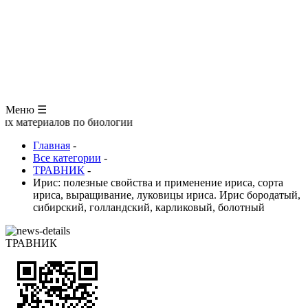
ЗООЛОГИЯ
АНАТОМИЯ ЧЕЛОВЕКА
ОБЩАЯ БИОЛОГИЯ
МЕДИЦИНА
РАЗНОЕ
ТРАВНИК
ЦВЕТОВОД
Глоссарий
Меню ☰
риалов по биологии
Главная
-
Все категории
-
ТРАВНИК
-
Ирис: полезные свойства и применение ириса, сорта
ириса, выращивание, луковицы ириса. Ирис бородатый,
сибирский, голландский, карликовый, болотный
ТРАВНИК