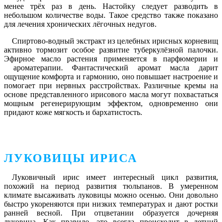
менее трёх раз в день. Настойку следует разводить в
небольшом количестве воды. Такое средство также показано
для лечения хронических лёгочных недугов.
Спиртово-водный экстракт из целебных ирисных корневищ
активно тормозит особое развитие туберкулёзной палочки.
Эфирное масло растения применяется в парфюмерии и
ароматерапии. Фантастический аромат масла дарит
ощущение комфорта и гармонию, оно повышает настроение и
помогает при нервных расстройствах. Различные кремы на
основе представленного ирисового масла могут похвастаться
мощным регенерирующим эффектом, одновременно они
придают коже мягкость и бархатистость.
ЛУКОВИЦЫ ИРИСА
Луковичный ирис имеет интересный цикл развития,
похожий на период развития тюльпанов. В умеренном
климате высаживать луковицы можно осенью. Они довольно
быстро укореняются при низких температурах и дают ростки
ранней весной. При отцветании образуется дочерняя
луковица. Как правило, это всегда происходит в летний