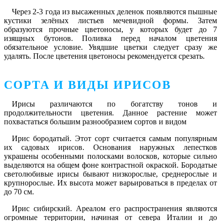
Через 2-3 года из высаженных деленок появляются пышные
кустики зелёных листьев мечевидной формы. Затем
образуются прочные цветоносы, у которых будет до 7
изящных бутонов. Поливка перед началом цветения
обязательное условие. Увядшие цветки следует сразу же
удалять. После цветения цветоносы рекомендуется срезать.
СОРТА И ВИДЫ ИРИСОВ
Ирисы различаются по богатству тонов и
продолжительности цветения. Данное растение может
похвастаться большим разнообразием сортов и видом
Ирис бородатый
. Этот сорт считается самым популярным
их садовых ирисов. Основания наружных лепестков
украшены особенными полосками волосков, которые сильно
выделяются на общем фоне контрастной окраской. Бородатые
светолюбивые ирисы бывают низкорослые, среднерослые и
крупнорослые. Их высота может варьироваться в пределах от
до 70 см.
Ирис сибирский
. Ареалом его распространения являются
огромные территории, начиная от севера Италии и до