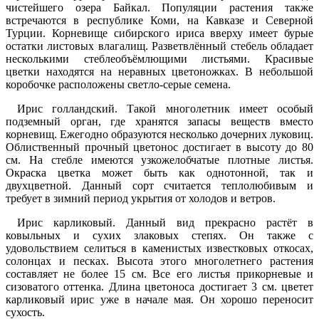
чистейшего озера Байкал. Популяции растения также
встречаются в республике Коми, на Кавказе и Северной
Турции. Корневище сибирского ириса вверху имеет бурые
остатки листовых влагалищ. Разветвлённый стебель обладает
несколькими стеблеобъёмлющими листьями. Красивые
цветки находятся на неравных цветоножках. В небольшой
коробочке расположены светло-серые семена.
Ирис голландский
. Такой многолетник имеет особый
подземный орган, где хранятся запасы веществ вместо
корневищ. Ежегодно образуются несколько дочерних луковиц.
Облиственный прочный цветонос достигает в высоту до 80
см. На стебле имеются узкожелобчатые плотные листья.
Окраска цветка может быть как однотонной, так и
двухцветной. Данный сорт считается теплолюбивым и
требует в зимний период укрытия от холодов и ветров.
Ирис карликовый
. Данный вид прекрасно растёт в
ковыльных и сухих злаковых степях. Он также с
удовольствием селиться в каменистых известковых откосах,
солонцах и песках. Высота этого многолетнего растения
составляет не более 15 см. Все его листья прикорневые и
сизоватого оттенка. Длина цветоноса достигает 3 см. цветет
карликовый ирис уже в начале мая. Он хорошо переносит
сухость.