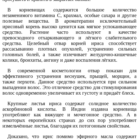
В корневищах содержится большое количество
незаменимого витамина С, крахмал, особые сахара и другие
полезные вещества. В ароматерапии исключительный
ирисовый корень высоко ценится как мягкое успокаивающее
средство. Растение часто используют в качестве
превосходного отхаркивающего и лёгкого слабительного
средства. Целебный отвар корней ириса способствует
рассасыванию плотных опухолей, устранению сильных
головных болей, а также излечивает желудочно-кишечные
колики, бронхиты, ангину и даже воспаления лёгких.
В современной косметологии отвар показан для
эффективного устранения веснушек, прыщей, морщин, а
также перхоти. Данное средство используется при сильном
выпадении волос. Это отличное средство для стимулирования
волос одновременно увеличивает их густоту и придаёт блеск.
Крупные листья ириса содержат солидное количество
аскорбиновой кислоты. В Индии издавна корневища
употребляют как вяжущее и мочегонное средство. А в
некоторых европейских странах до сих пор употребляют
измельчённые листья, благодаря их потогонным свойствам.
Доказано, что ирис помимо эфирного масла содержит