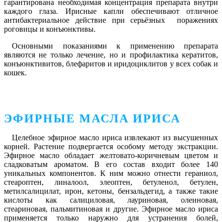
гарантирована необходимая концентрация препарата внутри
каждого глаза. Ирисные капли обеспечивают отличное
антибактериальное действие при серьёзных поражениях
роговицы и конъюнктивы.
Основными показаниями к применению препарата
являются не только лечение, но и профилактика кератитов,
конъюнктивитов, блефаритов и иридоциклитов у всех собак и
кошек.
ЭФИРНЫЕ МАСЛА ИРИСА
Целебное эфирное масло ириса извлекают из высушенных
корней. Растение подвергается особому методу экстракции.
Эфирное масло обладает желтовато-коричневым цветом и
сладковатым ароматом. В его состав входит более 140
уникальных компонентов. К ним можно отнести гераниол,
стеароптен, линалоол, элеоптен, бетуленол, бетулен,
метилсалицилат, ирон, кетоны, бензальдегид, а также такие
кислоты как салициловая, лауриновая, олеиновая,
стеариновая, пальмитиновая и другие. Эфирное масло ириса
применяется только наружно для устранения болей,