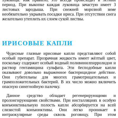
период. При выкопке каждая луковица зачастую имеет 3
листовых зародыша. При снежней морозной зиме
необязательно укрывать посадки ириса. При отсутствии снега
желательно утеплить их слоем сухой листвы.
ИРИСОВЫЕ КАПЛИ
Чудесные глазные ирисовые капли представляют собой
особый препарат. Прозрачная жидкость имеет жёлтый цвет,
поскольку содержит особый водный поливинилпирролидон и
раствор гентамицина сульфата. Эти бесподобные капли
оказывают довольно выраженное бактерицидное действие.
Они губительны для многих грамотрицательных и
грамположительных бактерий. В их число можно включить
опасную синегнойную палочку.
Данное средство обладает регенерирующими и
пролонгирующими свойствами. При инсталляциях в особую
конъюнктивальную полость капли абсорбируется на всей
слизистой конъюнктивы. Они легко проникает в
интраокулярные среды сквозь роговицу. При этом