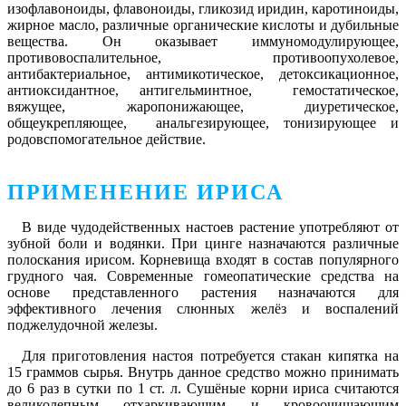
изофлавоноиды, флавоноиды, гликозид иридин, каротиноиды,
жирное масло, различные органические кислоты и дубильные
вещества. Он оказывает иммуномодулирующее,
противовоспалительное, противоопухолевое,
антибактериальное, антимикотическое, детоксикационное,
антиоксидантное, антигельминтное, гемостатическое,
вяжущее, жаропонижающее, диуретическое,
общеукрепляющее, анальгезирующее, тонизирующее и
родовспомогательное действие.
ПРИМЕНЕНИЕ ИРИСА
В виде чудодейственных настоев растение употребляют от
зубной боли и водянки. При цинге назначаются различные
полоскания ирисом. Корневища входят в состав популярного
грудного чая. Современные гомеопатические средства на
основе представленного растения назначаются для
эффективного лечения слюнных желёз и воспалений
поджелудочной железы.
Для приготовления настоя потребуется стакан кипятка на
15 граммов сырья. Внутрь данное средство можно принимать
до 6 раз в сутки по 1 ст. л. Сушёные корни ириса считаются
великолепным отхаркивающим и кровоочищающим