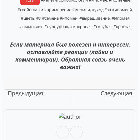
#свойства
#и
#применение
#ипомеи,
#уход
#за
#ипомеей,
#цветы
#и
#семена
#ипомеи,
#выращивание.
#Ипомея
#квамоклит,
#пурпурная,
#махровая,
#голубая,
#красная
Если материал был полезен и интересен,
оставляйте реакции (лайки и
комментарии). Обратная связь очень
важна!
Предыдущая
Следующая