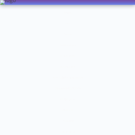
Видео
Чат
Лента
Презентации
БОТАНИКА
ЗООЛОГИЯ
АНАТОМИЯ ЧЕЛОВЕКА
ОБЩАЯ БИОЛОГИЯ
МЕДИЦИНА
РАЗНОЕ
ТРАВНИК
ЦВЕТОВОД