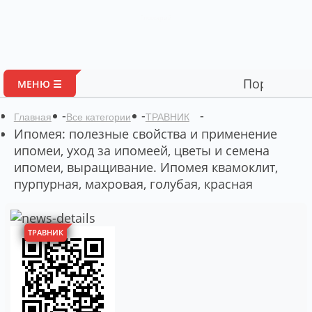
Глоссарий
Портал авторских м
МЕНЮ ☰
-
-
-
Главная
Все категории
ТРАВНИК
Ипомея: полезные свойства и применение
ипомеи, уход за ипомеей, цветы и семена
ипомеи, выращивание. Ипомея квамоклит,
пурпурная, махровая, голубая, красная
ТРАВНИК