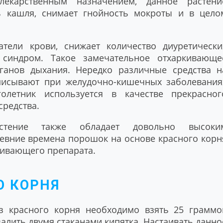
екарственным назначением, данное растени
ь кашля, снимает гнойность мокроты и в цело
тели крови, снижает количество диуретически
 синдром. Такое замечательное отхаркивающе
ганов дыхания. Нередко различные средства н
писывают при желудочно-кишечных заболевания
голетник используется в качестве прекрасног
средства.
стение также обладает довольно высоки
евние времена порошок на основе красного корн
аивающего препарата.
О КОРНЯ
з красного корня необходимо взять 25 граммо
залить двумя стаканами кипятка. Настаивать данно