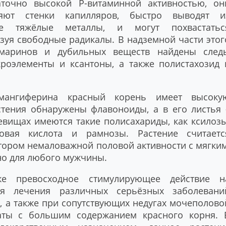
аточно высокой Р-витаминной активностью, он
ляют стенки капилляров, быстро выводят и
ые тяжёлые металлы, и могут похвастатьс
зуя свободные радикалы. В надземной части этог
умаринов и дубильных веществ найдены след
кроэлементы и ксантоны, а также полистахозид 
 мангиферина красный корень имеет высоку
стения обнаружены флавоноиды, а в его листья 
евищах имеются такие полисахариды, как ксилозы
овая кислота и рамнозы. Растение считаетс
ором немаловажной половой активности с мягким
о для любого мужчины.
е превосходное стимулирующее действие н
я лечения различных серьёзных заболевани
х, а также при сопутствующих недугах мочеполово
аты с большим содержанием красного корня. 