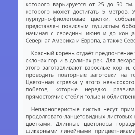
которого варьируется от 25 до 50 см
которого может достигать 5 метров. 
пурпурно-фиолетовые цветки, собр
представлен повислым пушистым бобом
начиная с середины июня и до конца 
Северная Америка и Европа, а также Сев
Красный корень отдаёт предпочтение ту
склонах гор и в долинах рек. Для лекар
этого заготавливают взрослые корни, 
проводить повторные заготовки на т
Цветочная стрелка у этого невысоког
побегов, которые нередко развив
прямостоячие стебли голые и облиственн
Непарноперистые листья несут прим
продолговато-ланцетовидных листовых 
цветками. Длинные цветоносы горазд
шикарными линейными прицветниками