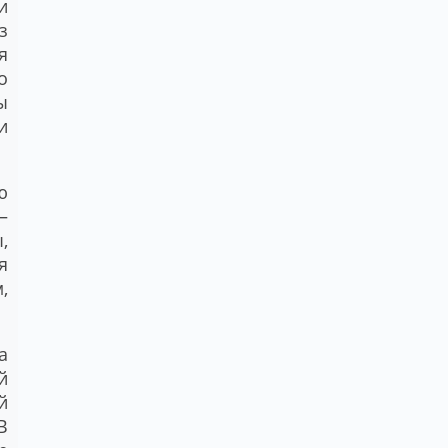
и
з
я
о
ы
и
ю
–
,
я
,
а
й
й
В