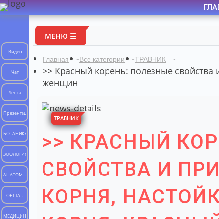
ГЛА
МЕНЮ ☰
Видео
-
-
-
Главная
Все категории
ТРАВНИК
>> Красный корень: полезные свойства и
Чат
женщин
Лента
Презентации
ТРАВНИК
>> КРАСНЫЙ КО
БОТАНИКА
ЗООЛОГИЯ
СВОЙСТВА И ПР
АНАТОМИЯ
ЧЕЛОВЕКА
КОРНЯ, НАСТОЙК
ОБЩАЯ
БИОЛОГИЯ
МЕДИЦИНА