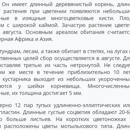
. Он имеет длинный деревянистый корень, длин
У растения при цветении появляются небольши
анные в изящные многоцветковые кисти. Пло
 с широкой каймой. Зачастую растение цветет
августа. Основным ареалом обитания считаетс
ерная Африка и Азия.
ндрам, лесам, а также обитает в степях, на лугах 
ственных целей сбор осуществляется в августе. Дл
оставляя третью их часть нетронутой. Не следуе
ом же месте в течение приблизительно 10 лет
о кустарника выходит из небольших укороченны
аются у шейки корневища. Многочисленны
ые, их толщина достигает 5 мм.
ерно 12 пар тупых удлиненно-эллиптических ил
пластин. Длинные густые соцветия обладают 20-6
о больше листьев. На коротких цветоножках 
 расположены цветы мотылькового типа. Длин