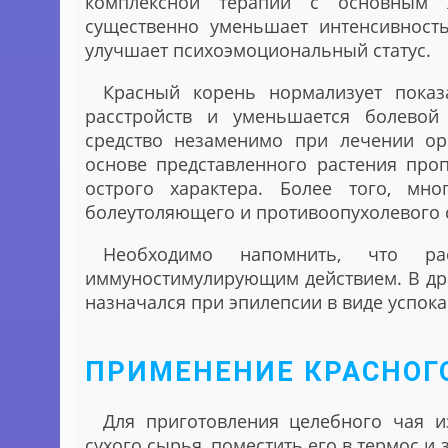
комплексной терапии с основным л
существенно уменьшает интенсивност
улучшает психоэмоциональный статус.
Красный корень нормализует показа
расстройств и уменьшается болевой
средство незаменимо при лечении ор
основе представленного растения про
острого характера. Более того, мно
болеутоляющего и противоопухолевого 
Необходимо напомнить, что ра
иммуностимулирующим действием. В др
назначался при эпилепсии в виде успок
ПРИМЕНЕНИЕ КРАСНОГ
Для приготовления целебного чая и
сухого сырья, поместить его в термос и 