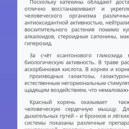
Поскольку катехины обладают дост
отлично восстанавливают и укреп
человеческого организма различн
антиоксидантной активностью, нейтрали
восхитительного растения помимо к
алкалоидов, стероидные сапонины, ма
гиперозид.
За счёт ксантонового гликозида
биологическую активность. В траве ра
аскорбиновая кислота. В корнях и корн
производных галактозы, галактурон
естественным негормональным стимулят
щадящим воздействием, что немаловажн
Красный корень оказывает такж
человеческую сердечную мышцу. Дл
дыхательных путей – и бронхов и лёгки
системы показаны различные препар