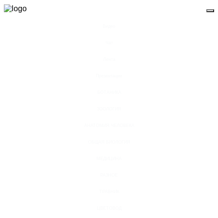
Видео
Чат
Лента
Презентации
БОТАНИКА
ЗООЛОГИЯ
АНАТОМИЯ ЧЕЛОВЕКА
ОБЩАЯ БИОЛОГИЯ
МЕДИЦИНА
РАЗНОЕ
ТРАВНИК
ЦВЕТОВОД