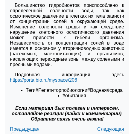
Большинство гидробионтов приспособлено к
определенной солености воды, так как
осмотическое давление в клетках их тела зависти
от концентрации солей в окружающей среде.
Изменение солености среды и как следствие
нарушение клеточного осмотического давления
может привести к гибели организма.
Независимость от концентрации солей в воде
имеется в основном у вторичноводных животных
(насекомых, млекопитающих) и организмов,
населяющих переходные зоны между солеными и
пресными водами.
Подробная информация здесь
https://portalbio.ru/myspace/206
Теги
#Репетиторпобиологии
#Водная
#среда
#обитания
Если материал был полезен и интересен,
оставляйте реакции (лайки и комментарии).
Обратная связь очень важна!
Предыдущая
Следующая