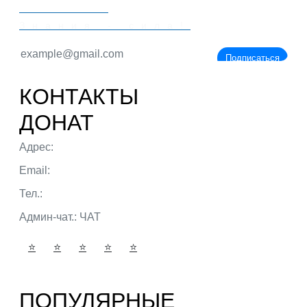
PORTALBIO
Знания - сила!
Подписаться
КОНТАКТЫ
ДОНАТ
Адрес:
г. Тюмень ул. 50 лет Октября
Email:
admin@portalbio.ru
Тел.:
+7 (932) 324 39 51
Админ-чат.:
ЧАТ
⭐
⭐
⭐
⭐
⭐
ПОПУЛЯРНЫЕ