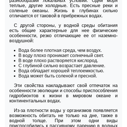
разнообразии локальных условий. Одни моря
теплые, другие холодные. Есть пресные реки и
соленые океаны. Жизнь в глубинах сильно
отличается от таковой в прибрежных водах.
С другой стороны, у водной среды обитания
есть общие характерные для нее физические
особенности, резко отличающие ее от наземно-
воздушной:
Вода более плотная среда, чем воздух.
В воду плохо проникает солнечный свет.
В воде плохо растворяется кислород.
С глубиной сильно возрастает давление.
Вода обладает хорошей теплоемкостью.
Вода может быть соленой и пресной.
Эти свойства накладывают свой отпечаток на
особенности эволюции и способы приспособления
гидробионтов к жизни в мировом океане и
континентальных водах.
Из-за плотности воды у организмов появляется
возможность обитать не только на дне, также в
водной толще. При этом одни виды
приспособились к пассивному парению в водных