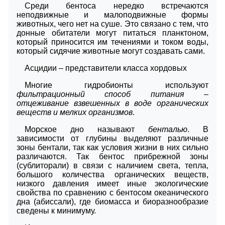
Среди бентоса нередко встречаются
неподвижные и малоподвижные формы
животных, чего нет на суше. Это связано с тем, что
донные обитатели могут питаться планктоном,
который приносится им течениями и током воды,
который сидячие животные могут создавать сами.
Асцидии – представители класса хордовых
Многие гидробионты используют
фильтрационный способ питания –
отцеживание взвешенных в воде органических
веществ и мелких организмов
.
Морское дно называют
бенталью
. В
зависимости от глубины выделяют различные
зоны бентали, так как условия жизни в них сильно
различаются. Так бентос прибрежной зоны
(сублиторали) в связи с наличием света, тепла,
большого количества органических веществ,
низкого давления имеет иные экологические
свойства по сравнению с бентосом океанического
дна (абиссали), где биомасса и биоразнообразие
сведены к минимуму.