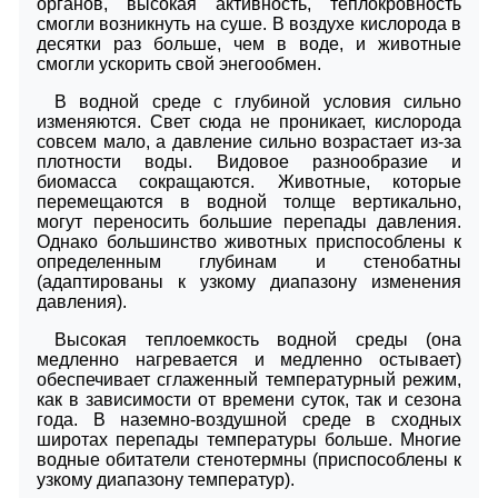
органов, высокая активность, теплокровность
смогли возникнуть на суше. В воздухе кислорода в
десятки раз больше, чем в воде, и животные
смогли ускорить свой энегообмен.
В водной среде с глубиной условия сильно
изменяются. Свет сюда не проникает, кислорода
совсем мало, а давление сильно возрастает из-за
плотности воды. Видовое разнообразие и
биомасса сокращаются. Животные, которые
перемещаются в водной толще вертикально,
могут переносить большие перепады давления.
Однако большинство животных приспособлены к
определенным глубинам и стенобатны
(адаптированы к узкому диапазону изменения
давления).
Высокая теплоемкость водной среды (она
медленно нагревается и медленно остывает)
обеспечивает сглаженный температурный режим,
как в зависимости от времени суток, так и сезона
года. В наземно-воздушной среде в сходных
широтах перепады температуры больше. Многие
водные обитатели стенотермны (приспособлены к
узкому диапазону температур).