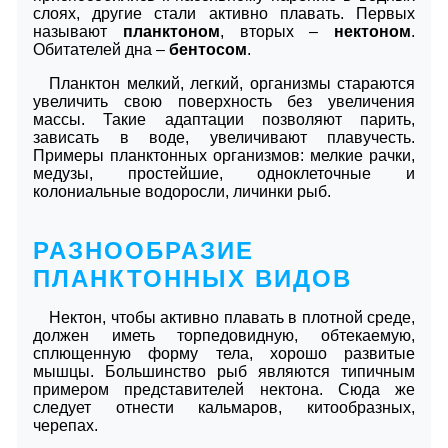
слоях, другие стали активно плавать. Первых
называют
планктоном
, вторых –
нектоном
.
Обитателей дна –
бентосом
.
Планктон мелкий, легкий, организмы стараются
увеличить свою поверхность без увеличения
массы. Такие адаптации позволяют парить,
зависать в воде, увеличивают плавучесть.
Примеры планктонных организмов: мелкие рачки,
медузы, простейшие, одноклеточные и
колониальные водоросли, личинки рыб.
РАЗНООБРАЗИЕ
ПЛАНКТОННЫХ ВИДОВ
Нектон, чтобы активно плавать в плотной среде,
должен иметь торпедовидную, обтекаемую,
сплющенную форму тела, хорошо развитые
мышцы. Большинство рыб являются типичным
примером представителей нектона. Сюда же
следует отнести кальмаров, китообразных,
черепах.