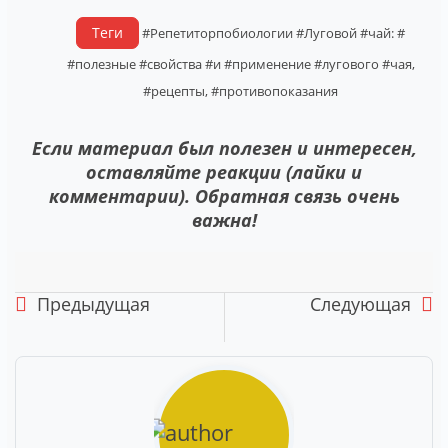
Теги
#Репетиторпобиологии
#Луговой
#чай:
#
#полезные
#свойства
#и
#применение
#лугового
#чая,
#рецепты,
#противопоказания
Если материал был полезен и интересен,
оставляйте реакции (лайки и
комментарии). Обратная связь очень
важна!
Предыдущая
Следующая