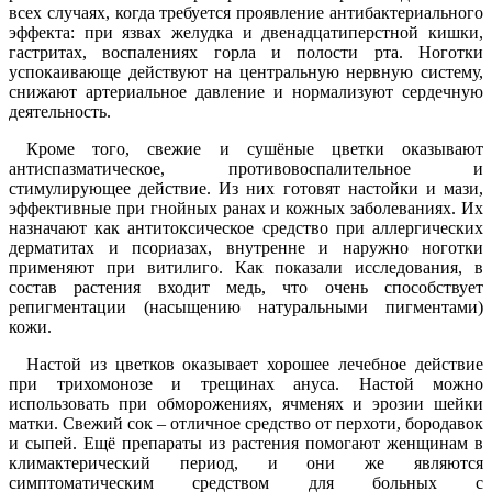
всех случаях, когда требуется проявление антибактериального
эффекта: при язвах желудка и двенадцатиперстной кишки,
гастритах, воспалениях горла и полости рта. Ноготки
успокаивающе действуют на центральную нервную систему,
снижают артериальное давление и нормализуют сердечную
деятельность.
Кроме того, свежие и сушёные цветки оказывают
антиспазматическое, противовоспалительное и
стимулирующее действие. Из них готовят настойки и мази,
эффективные при гнойных ранах и кожных заболеваниях. Их
назначают как антитоксическое средство при аллергических
дерматитах и псориазах, внутренне и наружно ноготки
применяют при витилиго. Как показали исследования, в
состав растения входит медь, что очень способствует
репигментации (насыщению натуральными пигментами)
кожи.
Настой из цветков оказывает хорошее лечебное действие
при трихомонозе и трещинах ануса. Настой можно
использовать при обморожениях, ячменях и эрозии шейки
матки. Свежий сок – отличное средство от перхоти, бородавок
и сыпей. Ещё препараты из растения помогают женщинам в
климактерический период, и они же являются
симптоматическим средством для больных с