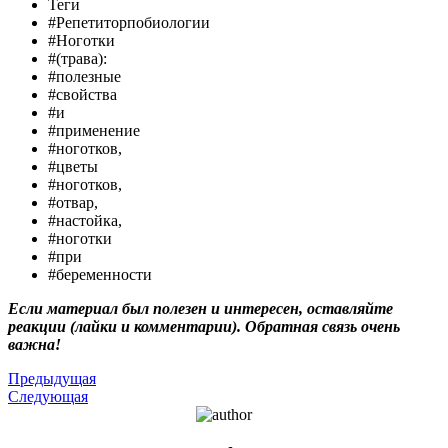
Теги
#Репетиторпобиологии
#Ноготки
#(трава):
#полезные
#свойства
#и
#применение
#ноготков,
#цветы
#ноготков,
#отвар,
#настойка,
#ноготки
#при
#беременности
Если материал был полезен и интересен, оставляйте
реакции (лайки и комментарии). Обратная связь очень
важна!
Предыдущая
Следующая