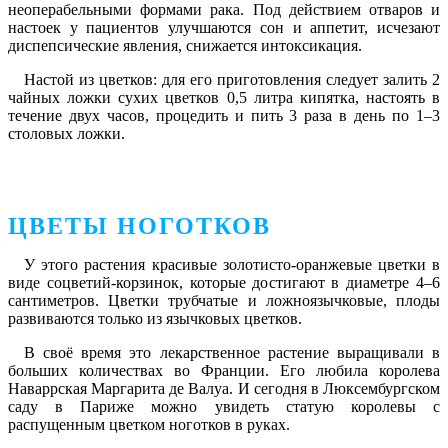
неоперабельными формами рака. Под действием отваров и
настоек у пациентов улучшаются сон и аппетит, исчезают
диспепсические явления, снижается интоксикация.
Настой из цветков:
для его приготовления следует залить 2
чайных ложки сухих цветков 0,5 литра кипятка, настоять в
течение двух часов, процедить и пить 3 раза в день по 1–3
столовых ложки.
ЦВЕТЫ НОГОТКОВ
У этого растения красивые золотисто-оранжевые цветки в
виде соцветий-корзинок, которые достигают в диаметре 4–6
сантиметров. Цветки трубчатые и ложноязычковые, плоды
развиваются только из язычковых цветков.
В своё время это лекарственное растение выращивали в
больших количествах во Франции. Его любила королева
Наваррская Маргарита де Валуа. И сегодня в Люксембургском
саду в Париже можно увидеть статую королевы с
распущенным цветком ноготков в руках.