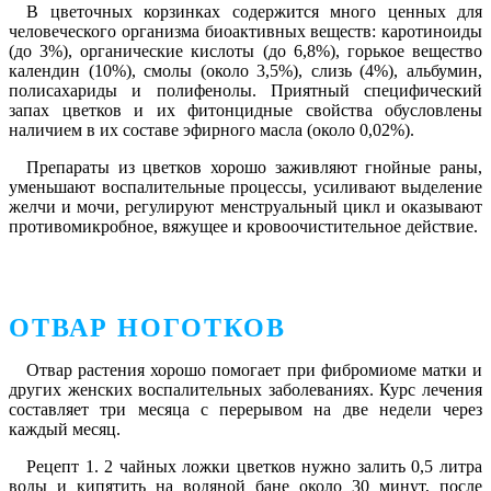
В цветочных корзинках содержится много ценных для
человеческого организма биоактивных веществ: каротиноиды
(до 3%), органические кислоты (до 6,8%), горькое вещество
календин (10%), смолы (около 3,5%), слизь (4%), альбумин,
полисахариды и полифенолы. Приятный специфический
запах цветков и их фитонцидные свойства обусловлены
наличием в их составе эфирного масла (около 0,02%).
Препараты из цветков хорошо заживляют гнойные раны,
уменьшают воспалительные процессы, усиливают выделение
желчи и мочи, регулируют менструальный цикл и оказывают
противомикробное, вяжущее и кровоочистительное действие.
ОТВАР НОГОТКОВ
Отвар растения хорошо помогает при фибромиоме матки и
других женских воспалительных заболеваниях. Курс лечения
составляет три месяца с перерывом на две недели через
каждый месяц.
Рецепт 1.
2 чайных ложки цветков нужно залить 0,5 литра
воды и кипятить на водяной бане около 30 минут, после