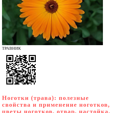
ТРАВНИК
Ноготки (трава): полезные
свойства и применение ноготков,
цветы ноготков, отвар, настойка,