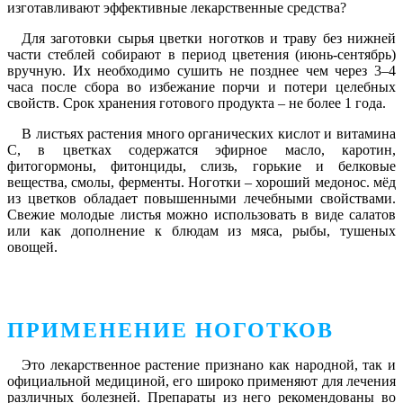
изготавливают эффективные лекарственные средства?
Для заготовки сырья цветки ноготков и траву без нижней
части стеблей собирают в период цветения (июнь-сентябрь)
вручную. Их необходимо сушить не позднее чем через 3–4
часа после сбора во избежание порчи и потери целебных
свойств. Срок хранения готового продукта – не более 1 года.
В листьях растения много органических кислот и витамина
C, в цветках содержатся эфирное масло, каротин,
фитогормоны, фитонциды, слизь, горькие и белковые
вещества, смолы, ферменты. Ноготки – хороший медонос. мёд
из цветков обладает повышенными лечебными свойствами.
Свежие молодые листья можно использовать в виде салатов
или как дополнение к блюдам из мяса, рыбы, тушеных
овощей.
ПРИМЕНЕНИЕ НОГОТКОВ
Это лекарственное растение признано как народной, так и
официальной медициной, его широко применяют для лечения
различных болезней. Препараты из него рекомендованы во