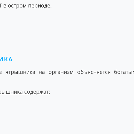
 в остром периоде.
ИКА
ие ятрышника на организм объясняется богаты
трышника содержат: