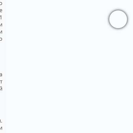
о
е
1
и
и
о
а
т
й
.
и