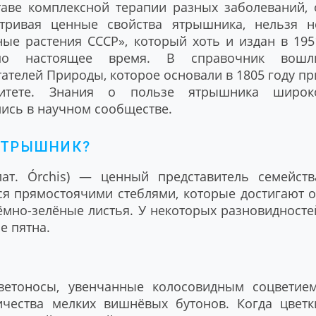
таве комплексной терапии разных заболеваний, 
тривая ценные свойства ятрышника, нельзя н
ные растения СССР», который хоть и издан в 195
 по настоящее время. В справочник вошл
телей Природы, которое основали в 1805 году пр
ситете. Знания о пользе ятрышника широк
ись в научном сообществе.
 ЯТРЫШНИК?
ат. Órchis) — ценный представитель семейств
ся прямостоячими стеблями, которые достигают о
тёмно-зелёные листья. У некоторых разновидносте
е пятна.
етоносы, увенчанные колосовидным соцветием
чества мелких вишнёвых бутонов. Когда цветк