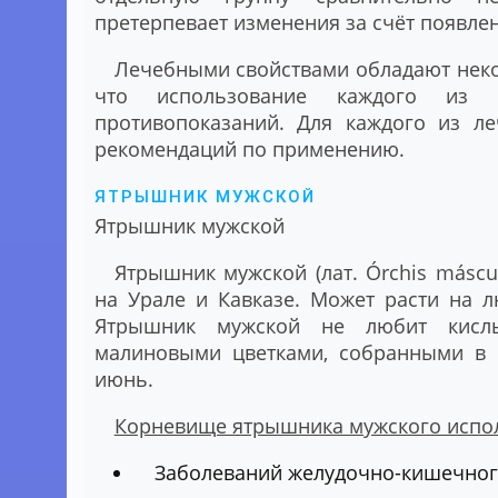
претерпевает изменения за счёт появле
Лечебными свойствами обладают неко
что использование каждого из 
противопоказаний. Для каждого из л
рекомендаций по применению.
ЯТРЫШНИК МУЖСКОЙ
Ятрышник мужской
Ятрышник мужской (лат. Órchis máscu
на Урале и Кавказе. Может расти на л
Ятрышник мужской не любит кислы
малиновыми цветками, собранными в к
июнь.
Корневище ятрышника мужского испол
Заболеваний желудочно-кишечного