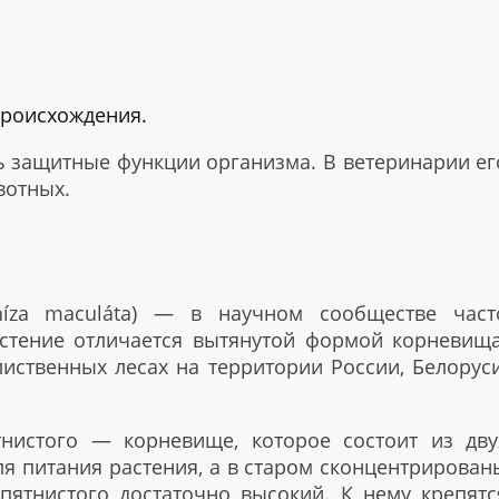
роисхождения.
 защитные функции организма. В ветеринарии ег
вотных.
rhíza maculáta) — в научном сообществе част
астение отличается вытянутой формой корневища
иственных лесах на территории России, Белоруси
нистого — корневище, которое состоит из дву
я питания растения, а в старом сконцентрирован
пятнистого достаточно высокий. К нему крепятс