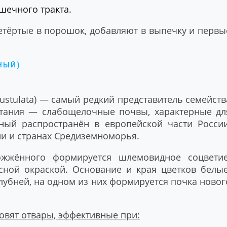
шечного тракта.
тёртые в порошок, добавляют в выпечку и первы
НЫЙ)
ustulata) — самый редкий представитель семейств
тания — слабощелочные почвы, характерные дл
ый распространён в европейской части России
ии и странах Средиземноморья.
жжённого формируется шлемовидное соцветие
сной окраской. Основание и края цветков белые
лубней, на одном из них формируется почка новог
вят отвары, эффективные при: