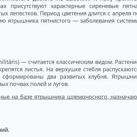
ах присутствуют характерные сиреневые пятна
ых лепестков. Период цветения длится с апреля п
ию ятрышника пятнистого — заболевания систем
litáris) — считается классическим видом. Растени
крепятся листья. На верхушке стебля распускаютс
е сформированы два развитых клубня. Ятрышни
ых почвах полей и лугов.
нные на базе ятрышника шлемоносного, назначаю
ний.