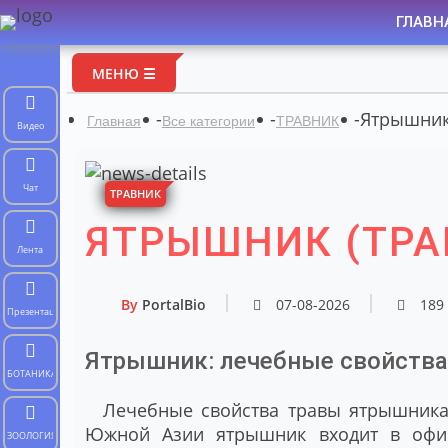
ГЛАВН
П
МЕНЮ ☰
-
-
-
Ятрышник 
Главная
Все категории
ТРАВНИК
Видео
Чат
ТРАВНИК
ЯТРЫШНИК (ТРА
Лента
By
PortalBio
07-08-2026
189
Презентации
Ятрышник: лечебные свойства
БОТАНИКА
Лечебные свойства травы ятрышника 
Южной Азии ятрышник входит в офи
ЗООЛОГИЯ