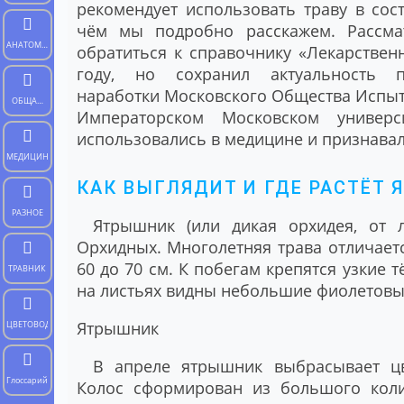
рекомендует использовать траву в сос
чём мы подробно расскажем. Рассма
АНАТОМИЯ
обратиться к справочнику «Лекарствен
ЧЕЛОВЕКА
году, но сохранил актуальность
наработки Московского Общества Испыта
ОБЩАЯ
Императорском Московском универ
БИОЛОГИЯ
использовались в медицине и признавал
МЕДИЦИНА
КАК ВЫГЛЯДИТ И ГДЕ РАСТЁТ
РАЗНОЕ
Ятрышник (или дикая орхидея, от л
Орхидных. Многолетняя трава отличает
60 до 70 см. К побегам крепятся узкие 
ТРАВНИК
на листьях видны небольшие фиолетовы
Ятрышник
ЦВЕТОВОД
В апреле ятрышник выбрасывает цв
Глоссарий
Колос сформирован из большого коли