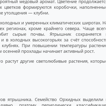
ероятный медовый аромат. Цветение продолжаетс
х цветков формируются коробочки, наполненны
ые утолщения — клубни.
 холодных и умеренных климатических широтах. Н
ех регионах, кроме крайнего севера. Чаще всег
любит сырые почвы. Ятрышник сохраняется 
 и в холодных высокогорьях за счёт способност
 клубнях. При повышении температуры растени
ем осенней прохлады начинает активный рост.
го растут другие светолюбивые растения, которы
тов ятрышника. Семейство Орхидных выделили 
давно, поэтому периодически классификаци