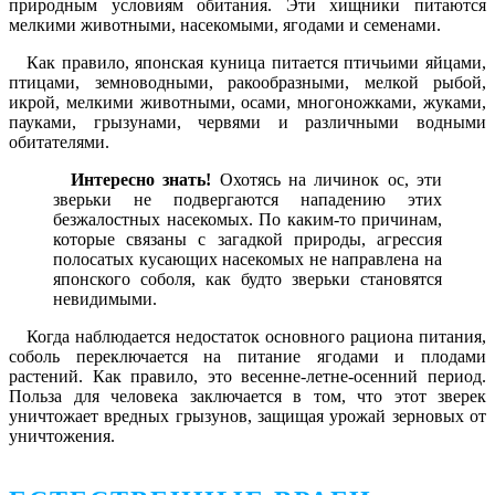
природным условиям обитания. Эти хищники питаются
мелкими животными, насекомыми, ягодами и семенами.
Как правило, японская куница питается птичьими яйцами,
птицами, земноводными, ракообразными, мелкой рыбой,
икрой, мелкими животными, осами, многоножками, жуками,
пауками, грызунами, червями и различными водными
обитателями.
Интересно знать!
Охотясь на личинок ос, эти
зверьки не подвергаются нападению этих
безжалостных насекомых. По каким-то причинам,
которые связаны с загадкой природы, агрессия
полосатых кусающих насекомых не направлена на
японского соболя, как будто зверьки становятся
невидимыми.
Когда наблюдается недостаток основного рациона питания,
соболь переключается на питание ягодами и плодами
растений. Как правило, это весенне-летне-осенний период.
Польза для человека заключается в том, что этот зверек
уничтожает вредных грызунов, защищая урожай зерновых от
уничтожения.