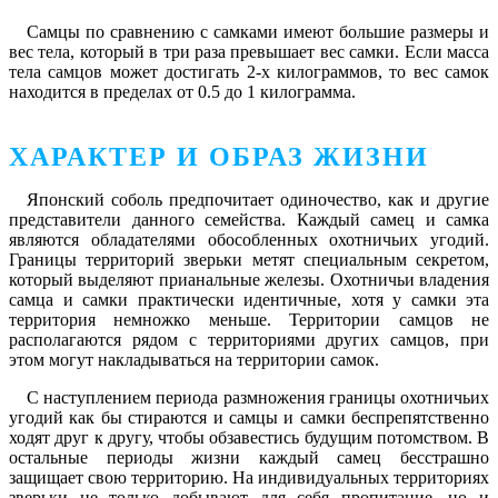
Самцы по сравнению с самками имеют большие размеры и
вес тела, который в три раза превышает вес самки. Если масса
тела самцов может достигать 2-х килограммов, то вес самок
находится в пределах от 0.5 до 1 килограмма.
ХАРАКТЕР И ОБРАЗ ЖИЗНИ
Японский соболь предпочитает одиночество, как и другие
представители данного семейства. Каждый самец и самка
являются обладателями обособленных охотничьих угодий.
Границы территорий зверьки метят специальным секретом,
который выделяют прианальные железы. Охотничьи владения
самца и самки практически идентичные, хотя у самки эта
территория немножко меньше. Территории самцов не
располагаются рядом с территориями других самцов, при
этом могут накладываться на территории самок.
С наступлением периода размножения границы охотничьих
угодий как бы стираются и самцы и самки беспрепятственно
ходят друг к другу, чтобы обзавестись будущим потомством. В
остальные периоды жизни каждый самец бесстрашно
защищает свою территорию. На индивидуальных территориях
зверьки не только добывают для себя пропитание, но и