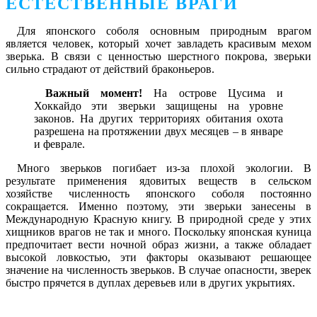
ЕСТЕСТВЕННЫЕ ВРАГИ
Для японского соболя основным природным врагом
является человек, который хочет завладеть красивым мехом
зверька. В связи с ценностью шерстного покрова, зверьки
сильно страдают от действий браконьеров.
Важный момент!
На острове Цусима и
Хоккайдо эти зверьки защищены на уровне
законов. На других территориях обитания охота
разрешена на протяжении двух месяцев – в январе
и феврале.
Много зверьков погибает из-за плохой экологии. В
результате применения ядовитых веществ в сельском
хозяйстве численность японского соболя постоянно
сокращается. Именно поэтому, эти зверьки занесены в
Международную Красную книгу. В природной среде у этих
хищников врагов не так и много. Поскольку японская куница
предпочитает вести ночной образ жизни, а также обладает
высокой ловкостью, эти факторы оказывают решающее
значение на численность зверьков. В случае опасности, зверек
быстро прячется в дуплах деревьев или в других укрытиях.