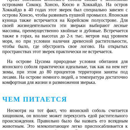
островами Сикоку, Хонсю, Кюсю и Хоккайдо. На остров
Хоккайдо в 40 годах этот зверек был специально завезен с
острова Хонсю, чтобы развивать пушной промысел. Японская
куница также встречается на Корейском полуострове. Для
своей жизнедеятельности эти зверьки выбирают лесные
массивы, преимущественно хвойные и дубовые. Встречается
также в горах, на высотах до 2-х тыс. метров над уровнем
моря, но при условии наличия древесной растительности,
чтобы было, где обустроить свое логово. На открытых
пространствах этот зверек практически не встречается.
На острове Цусима природные условия обитания для
японского соболя практически идеальные, так как на нем нет
зимы, при этом до 80 процентов территории заняты под
лесами. На острове немного людей, а температура достаточно
комфортная для жизни и размножения зверька.
ЧЕМ ПИТАЕТСЯ
Несмотря на тот факт, что японский соболь считается
хищником, он вполне может перекусить едой растительного
происхождения. Правильно было бы назвать его всеядным
животным. Это млекопитающее легко приспосабливается к