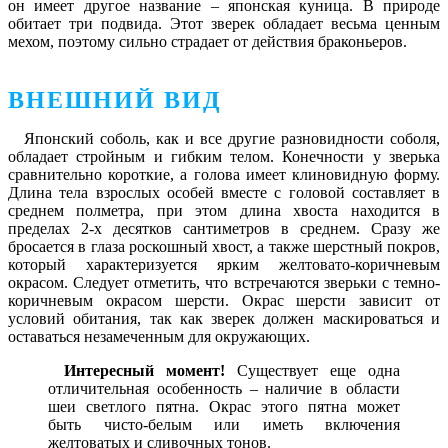
он имеет другое название – японская куница. В природе
обитает три подвида. Этот зверек обладает весьма ценным
мехом, поэтому сильно страдает от действия браконьеров.
ВНЕШНИЙ ВИД
Японский соболь, как и все другие разновидности соболя,
обладает стройным и гибким телом. Конечности у зверька
сравнительно короткие, а голова имеет клиновидную форму.
Длина тела взрослых особей вместе с головой составляет в
среднем полметра, при этом длина хвоста находится в
пределах 2-х десятков сантиметров в среднем. Сразу же
бросается в глаза роскошный хвост, а также шерстный покров,
который характеризуется ярким желтовато-коричневым
окрасом. Следует отметить, что встречаются зверьки с темно-
коричневым окрасом шерсти. Окрас шерсти зависит от
условий обитания, так как зверек должен маскироваться и
оставаться незамеченным для окружающих.
Интересный момент!
Существует еще одна
отличительная особенность – наличие в области
шеи светлого пятна. Окрас этого пятна может
быть чисто-белым или иметь включения
желтоватых и сливочных тонов.