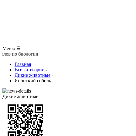
ЗООЛОГИЯ
АНАТОМИЯ ЧЕЛОВЕКА
ОБЩАЯ БИОЛОГИЯ
МЕДИЦИНА
РАЗНОЕ
ТРАВНИК
ЦВЕТОВОД
Глоссарий
Меню ☰
иологии
Главная
-
Все категории
-
Дикие животные
-
Японский соболь
Дикие животные