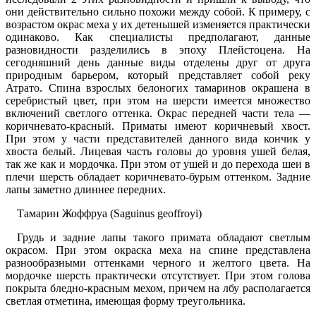
они действительно сильно похожи между собой. К примеру, с
возрастом окрас меха у их детенышей изменяется практически
одинаково. Как специалисты предполагают, данные
разновидности разделились в эпоху Плейстоцена. На
сегодняшний день данные виды отделены друг от друга
природным барьером, который представляет собой реку
Атрато. Спина взрослых белоногих тамаринов окрашена в
серебристый цвет, при этом на шерсти имеется множество
включений светлого оттенка. Окрас передней части тела —
коричневато-красный. Приматы имеют коричневый хвост.
При этом у части представителей данного вида кончик у
хвоста белый. Лицевая часть головы до уровня ушей белая,
так же как и мордочка. При этом от ушей и до перехода шеи в
плечи шерсть обладает коричневато-бурым оттенком. Задние
лапы заметно длиннее передних.
Тамарин Жоффруа (Saguinus geoffroyi)
Грудь и задние лапы такого примата обладают светлым
окрасом. При этом окраска меха на спине представлена
разнообразными оттенками черного и желтого цвета. На
мордочке шерсть практически отсутствует. При этом голова
покрыта бледно-красным мехом, причем на лбу располагается
светлая отметина, имеющая форму треугольника.