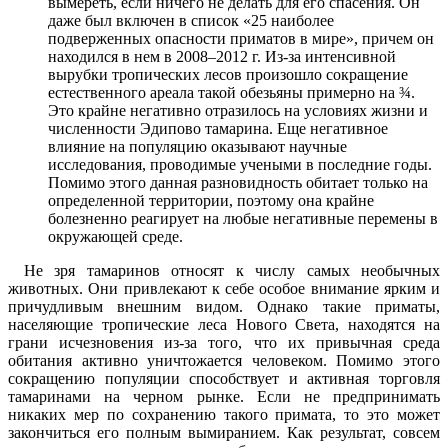
вымереть, если ничего не делать для его спасения. Он
даже был включен в список «25 наиболее
подверженных опасности приматов в мире», причем он
находился в нем в 2008–2012 г. Из-за интенсивной
вырубки тропических лесов произошло сокращение
естественного ареала такой обезьяны примерно на ¾.
Это крайне негативно отразилось на условиях жизни и
численности Эдипово тамарина. Еще негативное
влияние на популяцию оказывают научные
исследования, проводимые учеными в последние годы.
Помимо этого данная разновидность обитает только на
определенной территории, поэтому она крайне
болезненно реагирует на любые негативные перемены в
окружающей среде.
Не зря тамаринов относят к числу самых необычных
животных. Они привлекают к себе особое внимание ярким и
причудливым внешним видом. Однако такие приматы,
населяющие тропические леса Нового Света, находятся на
грани исчезновения из-за того, что их привычная среда
обитания активно уничтожается человеком. Помимо этого
сокращению популяции способствует и активная торговля
тамаринами на черном рынке. Если не предпринимать
никаких мер по сохранению такого примата, то это может
закончиться его полным вымиранием. Как результат, совсем