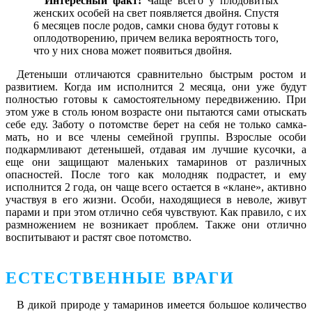
Интересный факт!
Чаще всего у плодовитых
женских особей на свет появляется двойня. Спустя
6 месяцев после родов, самки снова будут готовы к
оплодотворению, причем велика вероятность того,
что у них снова может появиться двойня.
Детеныши отличаются сравнительно быстрым ростом и
развитием. Когда им исполнится 2 месяца, они уже будут
полностью готовы к самостоятельному передвижению. При
этом уже в столь юном возрасте они пытаются сами отыскать
себе еду. Заботу о потомстве берет на себя не только самка-
мать, но и все члены семейной группы. Взрослые особи
подкармливают детенышей, отдавая им лучшие кусочки, а
еще они защищают маленьких тамаринов от различных
опасностей. После того как молодняк подрастет, и ему
исполнится 2 года, он чаще всего остается в «клане», активно
участвуя в его жизни. Особи, находящиеся в неволе, живут
парами и при этом отлично себя чувствуют. Как правило, с их
размножением не возникает проблем. Также они отлично
воспитывают и растят свое потомство.
ЕСТЕСТВЕННЫЕ ВРАГИ
В дикой природе у тамаринов имеется большое количество