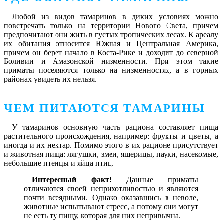
Любой из видов тамаринов в диких условиях можно
повстречать только на территории Нового Света, причем
предпочитают они жить в густых тропических лесах. К ареалу
их обитания относится Южная и Центральная Америка,
причем он берет начало в Коста-Рике и доходит до северной
Боливии и Амазонской низменности. При этом такие
приматы поселяются только на низменностях, а в горных
районах увидеть их нельзя.
ЧЕМ ПИТАЮТСЯ ТАМАРИНЫ
У тамаринов основную часть рациона составляет пища
растительного происхождения, например: фрукты и цветы, а
иногда и их нектар. Помимо этого в их рационе присутствует
и животная пища: лягушки, змеи, ящерицы, пауки, насекомые,
небольшие птенцы и яйца птиц.
Интересный факт!
Данные приматы
отличаются своей неприхотливостью и являются
почти всеядными. Однако оказавшись в неволе,
животные испытывают стресс, а потому они могут
не есть ту пищу, которая для них непривычна.