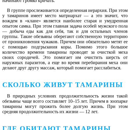
начинают громко кричать.
В группе прослеживается определенная иерархия. При этом
у тамаринов имеет место матриархат — а это значит, что
вождем в «клане» является наиболее старая и умудренная
опытом самка. При этом главная задача особей мужского пола
— добыча еды как для себя, так и для остальных членов
группы. Такие обезьяны оберегают собственную территорию
от проникновения чужаков. Причем они обязательно метят ее
с помощью подгрызания коры. Помимо этого большое
количество времени тамарины проводят за очисткой меха
своих сородичей. Это помогает им очистить шерсть от
наружных паразитов, а еще во время перебирания меха они
делают друг другу массаж, который помогает расслабиться.
СКОЛЬКО ЖИВУТ ТАМАРИНЫ
В природных условиях продолжительность жизни такой
обезьяны чаще всего составляет 10–15 лет. Причем в зоопарке
тамарины могут прожить более долгую жизнь. При этом
средняя продолжительность их жизни — 12 лет.
ГДЕ ОБИТАЮТ ТАМАРИНЫ