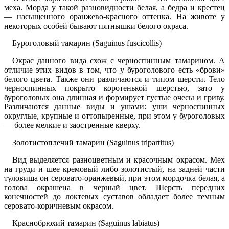
меха. Морда у такой разновидности белая, а бедра и крестец
— насыщенного оранжево-красного оттенка. На животе у
некоторых особей бывают пятнышки белого окраса.
Буроголовый тамарин (Saguinus fuscicollis)
Окрас данного вида схож с черноспинным тамарином. А
отличие этих видов в том, что у буроголового есть «брови»
белого цвета. Также они различаются и типом шерсти. Тело
черноспинных покрыто коротенькой шерстью, зато у
буроголовых она длинная и формирует густые очесы и гриву.
Различаются данные виды и ушами: уши черноспинных
округлые, крупные и оттопыренные, при этом у буроголовых
— более мелкие и заостренные кверху.
Золотистоплечий тамарин (Saguinus tripartitus)
Вид выделяется разноцветным и красочным окрасом. Мех
на груди и шее кремовый либо золотистый, на задней части
туловища он серовато-оранжевый, при этом мордочка белая, а
голова окрашена в черный цвет. Шерсть передних
конечностей до локтевых суставов обладает более темным
серовато-коричневым окрасом.
Краснобрюхий тамарин (Saguinus labiatus)