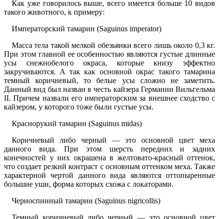
Как уже говорилось выше, всего имеется больше 10 видов
такого животного, к примеру:
Императорский тамарин (Saguinus imperator)
Масса тела такой мелкой обезьянки всего лишь около 0,3 кг.
При этом главной ее особенностью являются густые длинные
усы снежнобелого окраса, которые книзу эффектно
закручиваются. А так как основной окрас такого тамарина
темный коричневый, то белые усы сложно не заметить.
Данный вид был назван в честь кайзера Германии Вильгельма
II. Причем назвали его императорским за внешнее сходство с
кайзером, у которого тоже были густые усы.
Краснорукий тамарин (Saguinus midas)
Коричневый либо черный — это основной цвет меха
данного вида. При этом шерсть передних и задних
конечностей у них окрашена в желтовато-красный оттенок,
что создает резкий контраст с основным оттенком меха. Также
характерной чертой данного вида являются оттопыренные
большие уши, форма которых схожа с локаторами.
Черноспинный тамарин (Saguinus nigricollis)
Темный коричневый либо черный — это основной цвет