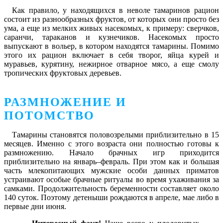
Как правило, у находящихся в неволе тамаринов рацион
состоит из разнообразных фруктов, от которых они просто без
ума, а еще из мелких живых насекомых, к примеру: сверчков,
саранчи, тараканов и кузнечиков. Насекомых просто
выпускают в вольер, в котором находятся тамарины. Помимо
этого их рацион включает в себя творог, яйца курей и
муравьев, курятину, нежирное отварное мясо, а еще смолу
тропических фруктовых деревьев.
РАЗМНОЖЕНИЕ И
ПОТОМСТВО
Тамарины становятся половозрелыми приблизительно в 15
месяцев. Именно с этого возраста они полностью готовы к
размножению. Начало брачных игр приходится
приблизительно на январь–февраль. При этом как и большая
часть млекопитающих мужские особи данных приматов
устраивают особые брачные ритуалы во время ухаживания за
самками. Продолжительность беременности составляет около
140 суток. Поэтому детеныши рождаются в апреле, мае либо в
первые дни июня.