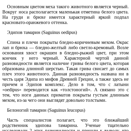
Основным цветом меха такого животного является черный.
Вокруг носа располагается маленькая отметина белого цвета.
На груди и брюхе имеется характерный яркий подпал
красновато-оранжевого оттенка.
Эдипов тамарин (Saguinus oedipus)
Спина и плечи покрыты бледно-коричневым мехом. Окрас
лап и брюха — бледно-желтый либо светло-кремовый. Возле
основания хвост окрашен в бледно-рыжий цвет, при этом
кончик у него черный. Характерной чертой данной
разновидности является наличие гривы белого цвета, которая
образована длинной шерстью. Такая грива свисает до самых
плеч этого животного. Данная разновидность названа ни в
честь царя Эдипа из мифов Древней Греции, а также здесь не
причем и Эдипов комплекс. Дело в том, что с латыни
«oedipus» переводится как «толстоногий». А связано это с
тем, что ноги данных приматов покрыты густым длинным
мехом, из-за чего они выглядят довольно толстыми.
Белоногий тамарин (Saguinus leucopus)
Часть специалистов полагает, что это ближайший
родственник эдипова тамарина. Ученые тщательно
исследовали 2 этих разновидности и пришли к выводу, что