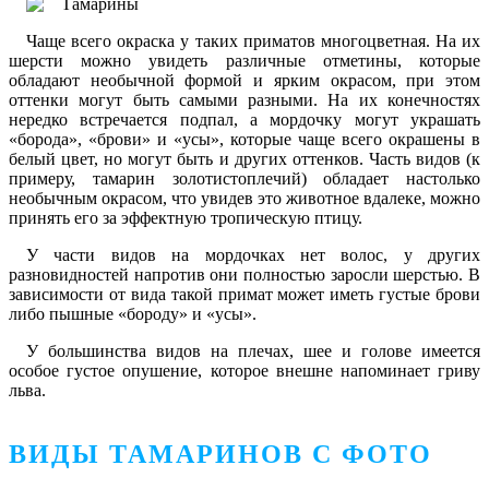
Чаще всего окраска у таких приматов многоцветная. На их
шерсти можно увидеть различные отметины, которые
обладают необычной формой и ярким окрасом, при этом
оттенки могут быть самыми разными. На их конечностях
нередко встречается подпал, а мордочку могут украшать
«борода», «брови» и «усы», которые чаще всего окрашены в
белый цвет, но могут быть и других оттенков. Часть видов (к
примеру, тамарин золотистоплечий) обладает настолько
необычным окрасом, что увидев это животное вдалеке, можно
принять его за эффектную тропическую птицу.
У части видов на мордочках нет волос, у других
разновидностей напротив они полностью заросли шерстью. В
зависимости от вида такой примат может иметь густые брови
либо пышные «бороду» и «усы».
У большинства видов на плечах, шее и голове имеется
особое густое опушение, которое внешне напоминает гриву
льва.
ВИДЫ ТАМАРИНОВ С ФОТО