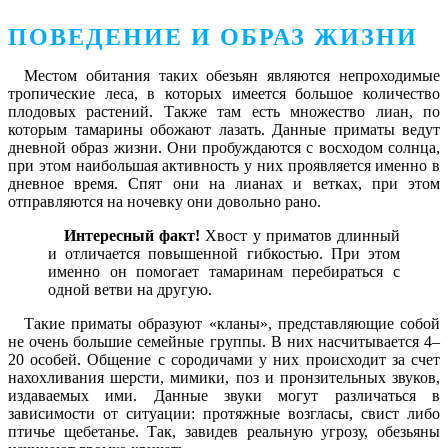
ПОВЕДЕНИЕ И ОБРАЗ ЖИЗНИ
Местом обитания таких обезьян являются непроходимые
тропические леса, в которых имеется большое количество
плодовых растений. Также там есть множество лиан, по
которым тамарины обожают лазать. Данные приматы ведут
дневной образ жизни. Они пробуждаются с восходом солнца,
при этом наибольшая активность у них проявляется именно в
дневное время. Спят они на лианах и ветках, при этом
отправляются на ночевку они довольно рано.
Интересный факт!
Хвост у приматов длинный
и отличается повышенной гибкостью. При этом
именно он помогает тамаринам перебираться с
одной ветви на другую.
Такие приматы образуют «кланы», представляющие собой
не очень большие семейные группы. В них насчитывается 4–
20 особей. Общение с сородичами у них происходит за счет
нахохливания шерсти, мимики, поз и пронзительных звуков,
издаваемых ими. Данные звуки могут различаться в
зависимости от ситуации: протяжные возгласы, свист либо
птичье щебетанье. Так, завидев реальную угрозу, обезьяны