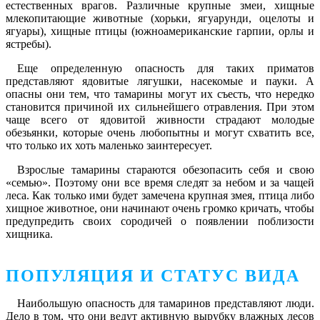
естественных врагов. Различные крупные змеи, хищные
млекопитающие животные (хорьки, ягуарунди, оцелоты и
ягуары), хищные птицы (южноамериканские гарпии, орлы и
ястребы).
Еще определенную опасность для таких приматов
представляют ядовитые лягушки, насекомые и пауки. А
опасны они тем, что тамарины могут их съесть, что нередко
становится причиной их сильнейшего отравления. При этом
чаще всего от ядовитой живности страдают молодые
обезьянки, которые очень любопытны и могут схватить все,
что только их хоть маленько заинтересует.
Взрослые тамарины стараются обезопасить себя и свою
«семью». Поэтому они все время следят за небом и за чащей
леса. Как только ими будет замечена крупная змея, птица либо
хищное животное, они начинают очень громко кричать, чтобы
предупредить своих сородичей о появлении поблизости
хищника.
ПОПУЛЯЦИЯ И СТАТУС ВИДА
Наибольшую опасность для тамаринов представляют люди.
Дело в том, что они ведут активную вырубку влажных лесов