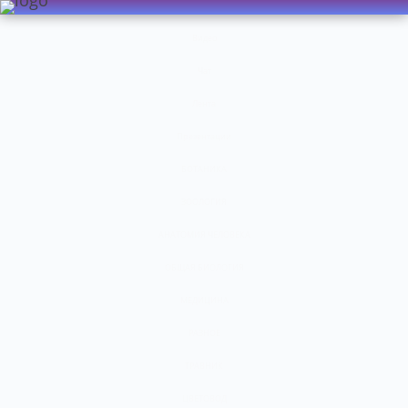
Видео
Чат
Лента
Презентации
БОТАНИКА
ЗООЛОГИЯ
АНАТОМИЯ ЧЕЛОВЕКА
ОБЩАЯ БИОЛОГИЯ
МЕДИЦИНА
РАЗНОЕ
ТРАВНИК
ЦВЕТОВОД