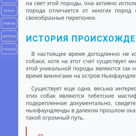
на свет этой породы, она активно испол
порода отличается от многих пород 
РАЗНОЕ
своеобразные перепонки.
ТРАВНИК
ИСТОРИЯ ПРОИСХОЖДЕ
ЦВЕТОВОД
Глоссарий
В настоящее время доподлинно не из
собаки, хотя на этот счет существует м
этой уникальной породы являются так 
время викингами на остров Ньюфаундле
Существует еще одна, весьма интерес
этих собак являются тибетские масти
подкрепленная документально, свидет
ньюфаундленды в далеком прошлом оказ
такой огромный путь.