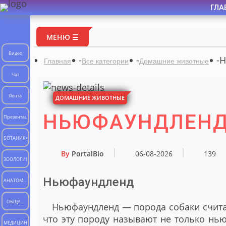
ГЛА
МЕНЮ ☰
Видео
-
-
-
Н
Главная
Все категории
Домашние животные
Чат
Лента
ДОМАШНИЕ ЖИВОТНЫЕ
НЬЮФАУНДЛЕН
Презентации
БОТАНИКА
By
PortalBio
06-08-2026
139
ЗООЛОГИЯ
Ньюфаундленд
АНАТОМИЯ
ЧЕЛОВЕКА
ОБЩАЯ
Ньюфаундленд — порода собаки считае
БИОЛОГИЯ
что эту породу называют не только нью
МЕДИЦИНА