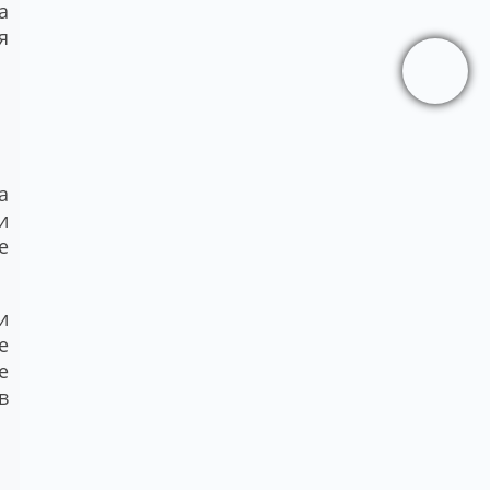
а
я
а
и
е
и
е
е
в