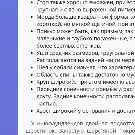
Стоп также хорошо выражен, при это
крупная и с явно выраженной пигме
Морда больше квадратной формы, хот
короткой, но мягкой щетиной, при э
Прикус может быть, как прямым, та
маленькие и глубоко посаженные, а 
более светлых оттенков.
Уши средних размеров, треугольной
Располагаются на задней части чере
Шея у собаки сильная, что характер
Область спины также достаточно мус
Круп широкий, при этом имеет класс
Передние конечности прямые и расп
другу. Задние конечности располага
частью.
Хвост широкий у основания и доста
У ньюфаундлендов двойная водоотта
шерстинок. Зачастую шерстяной покро