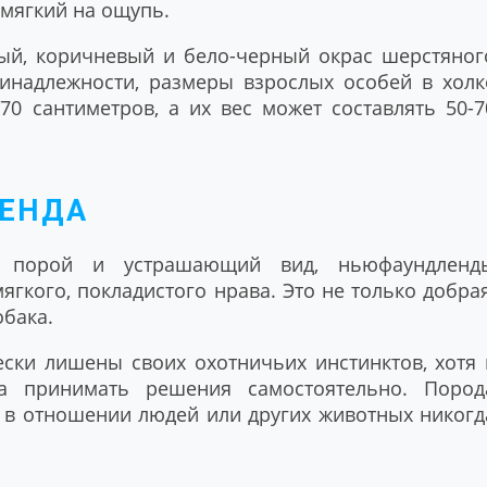
 мягкий на ощупь.
ый, коричневый и бело-черный окрас шерстяног
ринадлежности, размеры взрослых особей в холк
70 сантиметров, а их вес может составлять 50-7
ЕНДА
а порой и устрашающий вид, ньюфаундленд
гкого, покладистого нрава. Это не только добрая
обака.
ки лишены своих охотничьих инстинктов, хотя 
на принимать решения самостоятельно. Пород
о в отношении людей или других животных никогд