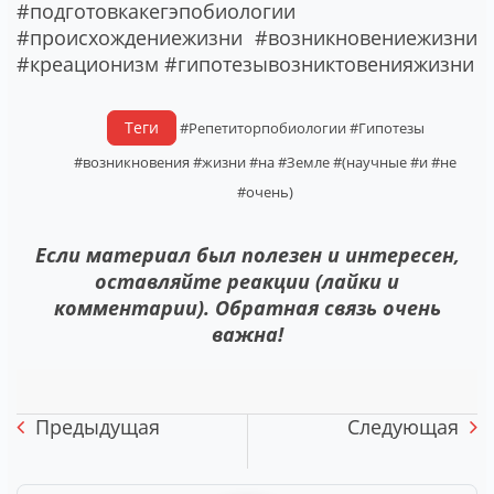
#подготовкакегэпобиологии
#происхождениежизни #возникновениежизни
#креационизм #гипотезывозниктовенияжизни
Теги
#Репетиторпобиологии
#Гипотезы
#возникновения
#жизни
#на
#Земле
#(научные
#и
#не
#очень)
Если материал был полезен и интересен,
оставляйте реакции (лайки и
комментарии). Обратная связь очень
важна!
Предыдущая
Следующая