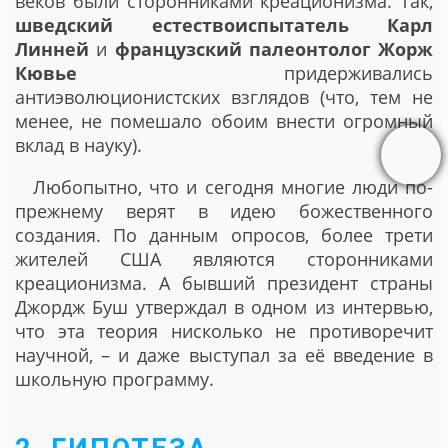
веков были сторонниками креационизма. Так,
шведский естествоиспытатель Карл
Линней
и
французский палеонтолог Жорж
Кювье
придерживались
антиэволюционистских взглядов (что, тем не
менее, не помешало обоим внести огромный
вклад в науку).
Любопытно, что и сегодня многие люди по-
прежнему верят в идею божественного
создания. По данным опросов, более трети
жителей США являются сторонниками
креационизма. А бывший президент страны
Джордж Буш утверждал в одном из интервью,
что эта теория нисколько не противоречит
научной, – и даже выступал за её введение в
школьную программу.