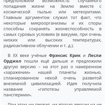
предположили возможность случайного
попадания жизни на Землю вместе с
космической пылью или метеоритами.
Главным аргументом служил тот факт, что
некоторые микроорганизмы и их споры
способны сохранять жизнеспособность в
самых суровых условиях (в вакууме, при очень
низких или высоких температурах,
радиоактивном облучении и т. д.).
В XX веке учёные
Фрэнсис Крик
и
Лесли
Орджел
пошли ещё дальше и предложили
другую версию – на этот раз о намеренном
«заражении» нашей планеты жизнью,
спланированном некой очень развитой
внеземной цивилизацией. Идея получила
название «гипотезы управляемой
панспермии».
При этом ни первая, ни вторая версии на не