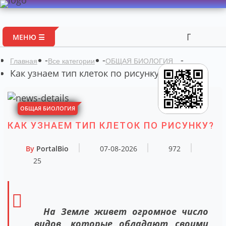
Портал авт
МЕНЮ ☰
-
-
-
Главная
Все категории
ОБЩАЯ БИОЛОГИЯ
Как узнаем тип клеток по рисунку?
ОБЩАЯ БИОЛОГИЯ
КАК УЗНАЕМ ТИП КЛЕТОК ПО РИСУНКУ?
By
PortalBio
07-08-2026
972
25
На Земле живет огромное число
видов, которые обладают своими