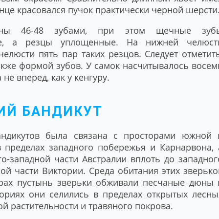
онце красовался пучок практически черной шерсти
ны 46-48 зубами, при этом щечные зуб
ные, а резцы уплощенные. На нижней челюст
челюсти пять пар таких резцов. Следует отметить
акже формой зубов. У самок насчитывалось восем
 не вперед, как у кенгуру.
ИЙ БАНДИКУТ
андикутов была связана с просторами южной 
в пределах западного побережья и Карнарвона, 
о-западной части Австралии вплоть до западног
ой части Виктории. Среда обитания этих зверько
рах пустынь зверьки обживали песчаные дюны 
ториях они селились в пределах открытых лесны
й растительности и травяного покрова.