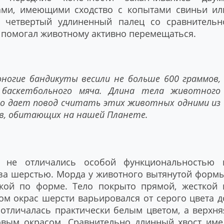
ми, имеющими сходство с копытами свиньи ил
я четвертый удлиненный палец со сравнительн
 помогал животному активно перемещаться.
ногие бандикуты весили не больше 600 граммов,
баскетбольного мяча. Длина тела животного
то дает повод считать этих животных одними из
в, обитающих на нашей Планете.
 не отличались особой функциональностью 
 за шерстью. Морда у животного вытянутой формы
кой по форме. Тело покрыто прямой, жесткой 
ом окрас шерсти варьировался от серого цвета д
 отличалась практически белым цветом, а верхня
овым окрасом. Сравнительно длинный хвост име