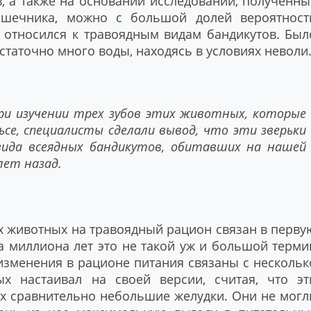
, а также на основании исследований, полученны
ишечника, можно с большой долей вероятност
в относился к травоядным видам бандикутов. Был
остаточно много воды, находясь в условиях неволи
и изучении трех зубов этих животных, которые
льсе, специалисты сделали вывод, что эти зверьки
вида всеядных бандикутов, обитавших на нашей
лет назад.
х животных на травоядный рацион связан в перву
а миллиона лет это не такой уж и большой терми
изменения в рационе питания связаны с нескольк
 настаивал на своей версии, считая, что эт
них сравнительно небольшие желудки. Они не могл