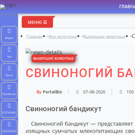
ГЛАВН
МЕНЮ ☰
-
-
-
С
Главная
Все категории
Вымершие животные
Видео
Чат
ВЫМЕРШИЕ ЖИВОТНЫЕ
СВИНОНОГИЙ Б
Лента
By
PortalBio
07-08-2026
150
Презентации
Свиноногий бандикут
БОТАНИКА
Свиноногий бандикут — представляет 
изящных сумчатых млекопитающих свое
ЗООЛОГИЯ