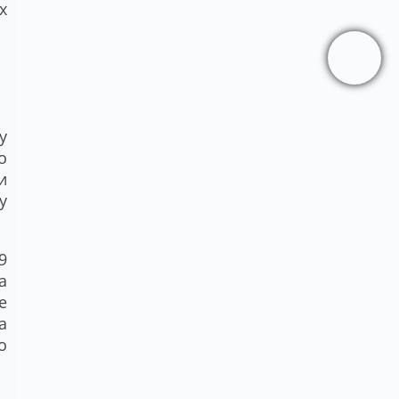
х
у
о
и
у
9
а
е
а
о