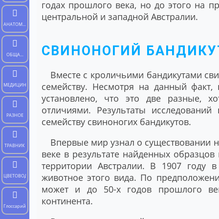
годах прошлого века, но до этого на п
центральной и западной Австралии.
АНАТОМИЯ
ЧЕЛОВЕКА
СВИНОНОГИЙ БАНДИКУ
ОБЩАЯ
БИОЛОГИЯ
Вместе с кроличьими бандикутами св
семейству. Несмотря на данный факт,
МЕДИЦИНА
установлено, что это две разные, х
отличиями. Результаты исследований 
РАЗНОЕ
семейству свиноногих бандикутов.
Впервые мир узнал о существовании н
ТРАВНИК
веке в результате найденных образцов 
территории Австралии. В 1907 году в
животное этого вида. По предположения
ЦВЕТОВОД
может и до 50-х годов прошлого век
континента.
Глоссарий