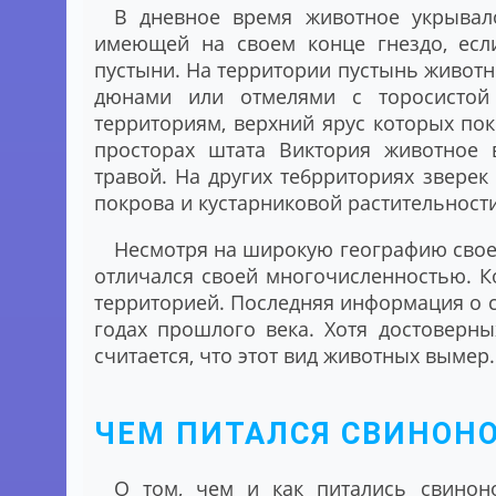
В дневное время животное укрывало
имеющей на своем конце гнездо, есл
пустыни. На территории пустынь живот
дюнами или отмелями с торосистой 
территориям, верхний ярус которых по
просторах штата Виктория животное 
травой. На других те6рриториях звере
покрова и кустарниковой растительности
Несмотря на широкую географию своег
отличался своей многочисленностью. К
территорией. Последняя информация о с
годах прошлого века. Хотя достоверн
считается, что этот вид животных вымер.
ЧЕМ ПИТАЛСЯ СВИНОН
О том, чем и как питались свинон