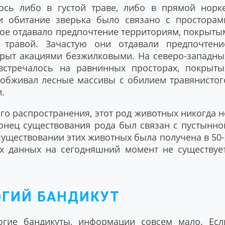
сь либо в густой траве, либо в прямой норке
и обитание зверька было связано с просторам
ное отдавало предпочтение территориям, покрыты
травой. Зачастую они отдавали предпочтени
крыт акациями безжилковыми. На северо-западны
встречалось на равнинных просторах, покрыты
к обживал лесные массивы с обилием травянистог
.
о распространения, этот род животных никогда н
онец существования рода был связан с пустынно
уществовании этих животных была получена в 50-
ых данных на сегодняшний момент не существует
ОГИЙ БАНДИКУТ
огие бандикуты, информации совсем мало. Есл