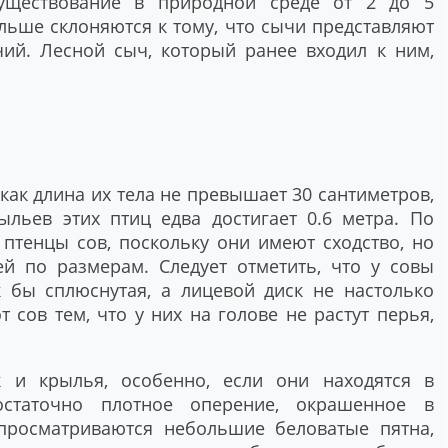
существование в природной среде от 2 до 5
льше склоняются к тому, что сычи представляют
чий. Лесной сыч, который ранее входил к ним,
как длина их тела не превышает 30 сантиметров,
льев этих птиц едва достигает 0.6 метра. По
 птенцы сов, поскольку они имеют сходство, но
й по размерам. Следует отметить, что у совы
к бы сплюснутая, а лицевой диск не настолько
 сов тем, что у них на голове не растут перья,
к и крылья, особенно, если они находятся в
остаточно плотное оперение, окрашенное в
просматриваются небольшие беловатые пятна,