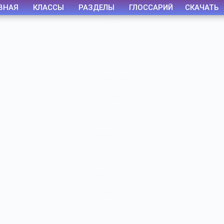
ВНАЯ
КЛАССЫ
РАЗДЕЛЫ
ГЛОССАРИЙ
СКАЧАТЬ
Видео
Чат
Лента
Презентации
БОТАНИКА
ЗООЛОГИЯ
АНАТОМИЯ ЧЕЛОВЕКА
ОБЩАЯ БИОЛОГИЯ
МЕДИЦИНА
РАЗНОЕ
ТРАВНИК