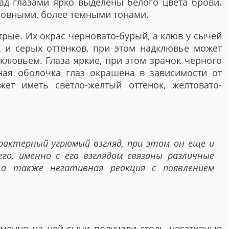
ад глазами ярко выделены белого цвета брови.
новными, более темными тонами.
трые. Их окрас черновато-бурый, а клюв у сычей
х и серых оттенков, при этом надклювье может
клювьем. Глаза яркие, при этом зрачок черного
жная оболочка глаз окрашена в зависимости от
ет иметь светло-желтый оттенок, желтовато-
актерный угрюмый взгляд, при этом он еще и
го, именно с его взглядом связаны различные
 а также негативная реакция с появлением
 именно на ней сычи получали столь негативные