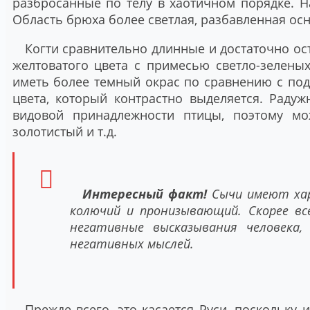
разбросанные по телу в хаотичном порядке. Н
Область брюха более светлая, разбавленная ос
Когти сравнительно длинные и достаточно ос
желтоватого цвета с примесью светло-зелены
иметь более темный окрас по сравнению с под
цвета, который контрастно выделяется. Раду
видовой принадлежности птицы, поэтому мож
золотистый и т.д.
Интересный факт!
Сычи имеют хар
колючий и пронизывающий. Скорее все
негативные высказывания человека,
негативных мыслей.
Прежде всего, это касается Руси, поскольку