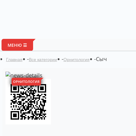
Портал авторских ма
МЕНЮ ☰
-
-
-
Сыч
Главная
Все категории
Орнитология
ОРНИТОЛОГИЯ