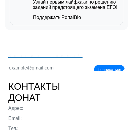
Узнай первым лайфхаки по решению
заданий предстоящего экзамена ЕГЭ!
Поддержать PortalBio
PORTALBIO
Знания - сила!
Подписаться
КОНТАКТЫ
ДОНАТ
Адрес:
г. Тюмень ул. 50 лет Октября
Email:
admin@portalbio.ru
Тел.:
+7 (932) 324 39 51