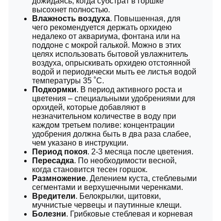
дожидаясь, когда субстрат в горшке
высохнет полностью.
Влажность воздуха
. Повышенная, для
чего рекомендуется держать орхидею
недалеко от аквариума, фонтана или на
поддоне с мокрой галькой. Можно в этих
целях использовать бытовой увлажнитель
воздуха, опрыскивать орхидею отстоянной
водой и периодически мыть ее листья водой
температуры 35 ˚C.
Подкормки
. В период активного роста и
цветения – специальными удобрениями для
орхидей, которые добавляют в
незначительном количестве в воду при
каждом третьем поливе: концентрации
удобрения должна быть в два раза слабее,
чем указано в инструкции.
Период покоя
. 2-3 месяца после цветения.
Пересадка
. По необходимости весной,
когда становится тесен горшок.
Размножение
. Делением куста, стеблевыми
сегментами и верхушечными черенками.
Вредители
. Белокрылки, щитовки,
мучнистые червецы и паутинные клещи.
Болезни
. Грибковые стеблевая и корневая