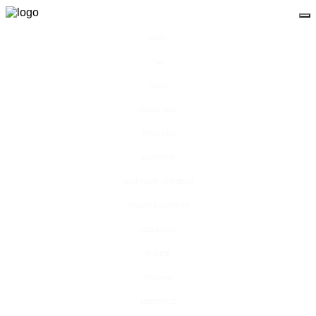
Видео
Чат
Лента
Презентации
БОТАНИКА
ЗООЛОГИЯ
АНАТОМИЯ ЧЕЛОВЕКА
ОБЩАЯ БИОЛОГИЯ
МЕДИЦИНА
РАЗНОЕ
ТРАВНИК
ЦВЕТОВОД