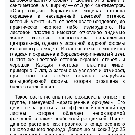
сантиметров, а в ширину ― от 3 до 4 сантиметров.
«Сверкающая», бархатистая лицевая сторона
окрашена в насыщенный цветовой оттенок,
который может быть от зеленовато-бордового, до
практически черного либо изумрудного. На
листовой пластине имеются отчетливо видимые
жилки, которые расположены параллельно
центральной, однако у исходной видовой формы
их сложно разглядеть. Изнаночная часть листочков
гладкая и окрашена в бордово-коричневатый цвет.
В этот же цветовой оттенок окрашен стебель и
черешок. Каждая листовая пластина живет
примерно 7 лет, а затем она увядает и отмирает,
при этом на стебле остается «зарубка»
кольцеобразной формы, которая окрашена в
более светлый цвет.
Такое растение опытные орхидеисты относят к
группе, именуемой «драгоценные орхидеи». Его
ценят не за цветки, а за эффектный внешний вид
листвы, которая обладает неповторимой
фактурой, а также необычной расцветкой. Цветет
данное растение, как правило, в конце осеннего
начале зимнего периода. Довольно высокий (до 25
сантиметров) цветонос вырастает из верхней