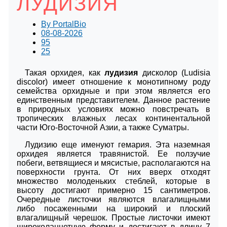
ЛУДИЗИЯ
By
PortalBio
08-08-2026
95
25
Такая орхидея, как
лудизия
дисколор (Ludisia
discolor) имеет отношение к монотипному роду
семейства орхидные и при этом является его
единственным представителем. Данное растение
в природных условиях можно повстречать в
тропических влажных лесах континентальной
части Юго-Восточной Азии, а также Суматры.
Лудизию еще именуют гемария. Эта наземная
орхидея является травянистой. Ее ползучие
побеги, ветвящиеся и мясистые, располагаются на
поверхности грунта. От них вверх отходят
множество молоденьких стеблей, которые в
высоту достигают примерно 15 сантиметров.
Очередные листочки являются влагалищными
либо посаженными на широкий и плоский
влагалищный черешок. Простые листочки имеют
широколанцетную форму и достигают в длину 7