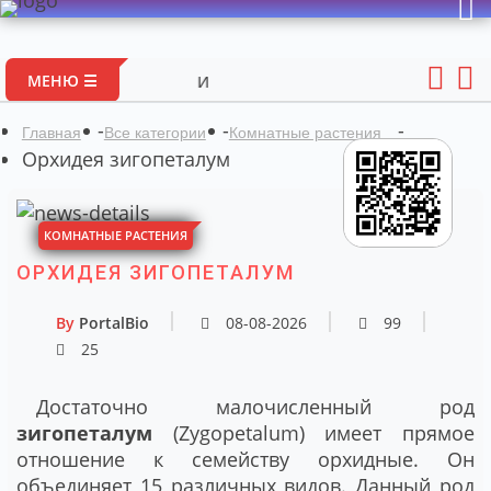
Портал авторск
МЕНЮ ☰
-
-
-
Главная
Все категории
Комнатные растения
Орхидея зигопеталум
КОМНАТНЫЕ РАСТЕНИЯ
ОРХИДЕЯ ЗИГОПЕТАЛУМ
By
PortalBio
08-08-2026
99
25
Достаточно малочисленный род
зигопеталум
(Zygopetalum) имеет прямое
отношение к семейству орхидные. Он
объединяет 15 различных видов. Данный род