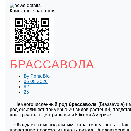
Комнатные растения
БРАССАВОЛА
By
PortalBio
06-08-2026
82
25
Немногочисленный род
брассавола
(Brassavola) 
род объединяет примерно 20 видов растений, предст
повстречать в Центральной и Южной Америке.
Обладает симпоидальным характером роста. Так,
нарастание происходит вдоль ризомы (видоизмененн