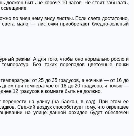
ень должен быть не короче 10 часов. Не стоит забывать,
е освещение.
можно по внешнему виду листвы. Если света достаточно,
е света мало ― листочки приобретают бледно-зеленый
рный режим. А для того, чтобы оно нормально росло и
температур. Без таких перепадов цветочные почки
емпературы от 25 до 35 градусов, а ночные ― от 16 до
ь днем при температуре от 18 до 20 градусов, и ночью ―
однее 12 градусов в комнате быть не должно.
перенести на улицу (на балкон, в сад). При этом ее
садков. Свежий воздух способствует тому, что окрепшее
ащивании на улице данной орхидее будет обеспечен