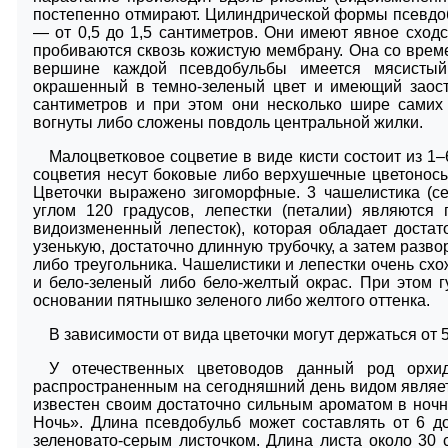
постепенно отмирают. Цилиндрической формы псевдоб
― от 0,5 до 1,5 сантиметров. Они имеют явное сход
пробиваются сквозь кожистую мембрану. Она со врем
вершине каждой псевдобульбы имеется мясистый,
окрашенный в темно-зеленый цвет и имеющий заост
сантиметров и при этом они несколько шире самих
вогнуты либо сложены повдоль центральной жилки.
Малоцветковое соцветие в виде кисти состоит из 1
соцветия несут боковые либо верхушечные цветонос
Цветочки выражено зигоморфные. 3 чашелистика (се
углом 120 градусов, лепестки (петалии) являются
видоизмененный лепесток), которая обладает доста
узенькую, достаточно длинную трубочку, а затем ра
либо треугольника. Чашелистики и лепестки очень с
и бело-зеленый либо бело-желтый окрас. При этом 
основании пятнышко зеленого либо желтого оттенка.
В зависимости от вида цветочки могут держаться от 5
У отечественных цветоводов данный род орхи
распространенным на сегодняшний день видом являетс
известен своим достаточно сильным ароматом в ночн
Ночь». Длина псевдобульб может составлять от 6 д
зеленовато-серым листочком. Длина листа около 30 