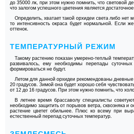
до 35000 лк, при этом нужно помнить, что световой д
что залогом успешного цветения является достаточно
Определить, хватает такой орхидеи света либо нет 
то интенсивность окраса будет нормальной. Если ж
оттенок.
ТЕМПЕРАТУРНЫЙ РЕЖИМ
Такому растению показан умерено-теплый температу
развивалось, ему необходимы перепады суточных 
формироваться не будут.
Летом для данной орхидеи рекомендованы дневные т
20 градусов. Зимой она будет хорошо себя чувствоват
от 12 до 16 градусов. При этом нужно помнить, что хол
В летнее время брассаволу специалисты советуют 
необходимо защитить от порывов ветра, сквозняка и о
растение цветет обильнее. Плюс ко всему при выр
естественный перепад суточных температур.
ЗЕМЛЕСМЕСЬ