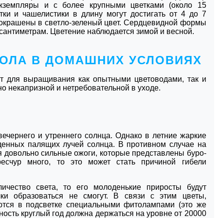
кземпляры и с более крупными цветками (около 15
стки и чашелистики в длину могут достигать от 4 до 7
 окрашены в светло-зеленый цвет. Сердцевидной формы
 сантиметрам. Цветение наблюдается зимой и весной.
ВОЛА В ДОМАШНИХ УСЛОВИЯХ
ит для выращивания как опытными цветоводами, так и
но некапризной и нетребовательной в уходе.
ечернего и утреннего солнца. Однако в летние жаркие
денных палящих лучей солнца. В противном случае на
я довольно сильные ожоги, которые представлены буро-
есчур много, то это может стать причиной гибели
личество света, то его молоденькие приросты будут
ки образоваться не смогут. В связи с этим цветы,
ются в подсветке специальными фитолампами (это же
ность круглый год должна держаться на уровне от 20000