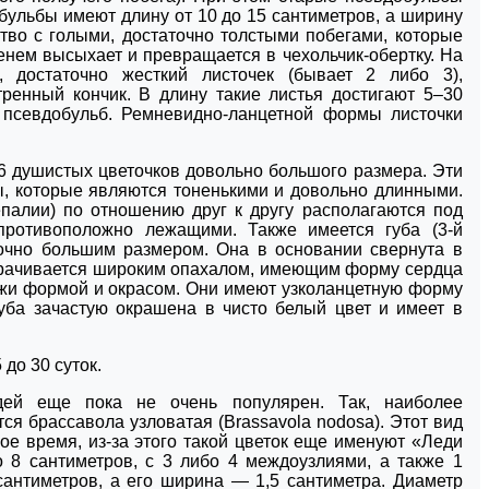
ульбы имеют длину от 10 до 15 сантиметров, а ширину
ство с голыми, достаточно толстыми побегами, которые
енем высыхает и превращается в чехольчик-обертку. На
 достаточно жесткий листочек (бывает 2 либо 3),
ренный кончик. В длину такие листья достигают 5–30
 псевдобульб. Ремневидно-ланцетной формы листочки
–6 душистых цветочков довольно большого размера. Эти
ы, которые являются тоненькими и довольно длинными.
палии) по отношению друг к другу располагаются под
 противоположно лежащими. Также имеется губа (3-й
точно большим размером. Она в основании свернута в
зворачивается широким опахалом, имеющим форму сердца
хожи формой и окрасом. Они имеют узколанцетную форму
губа зачастую окрашена в чисто белый цвет и имеет в
 до 30 суток.
дей еще пока не очень популярен. Так, наиболее
я брассавола узловатая (Brassavola nodosa). Этот вид
ое время, из-за этого такой цветок еще именуют «Леди
о 8 сантиметров, с 3 либо 4 междоузлиями, а также 1
сантиметров, а его ширина ― 1,5 сантиметра. Диаметр