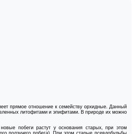
имеет прямое отношение к семейству орхидные. Данный
авленных литофитами и эпифитами. В природе их можно
 новые побеги растут у основания старых, при этом
ого ползучего побега). При этом старые псевдобульбы