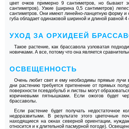
цвет очков примерно 9 сантиметров, но бывают э
сантиметров). Узкие (ширина 0,5 сантиметров) лепе
сантиметров. Они имеют линейно-ланцетную форму и
губа обладает одинаковой шириной и длиной равной 4
УХОД ЗА ОРХИДЕЕЙ БРАССА
Такое растение, как брассавола узловатая подход
новичками. А все, потому что она является сравнитель
ОСВЕЩЕННОСТЬ
Очень любит свет и ему необходимы прямые лучи в
дни растению требуется притенение от прямых полу
поверхности псевдобульб и листвы могут образоватьс
коричневыми пятнышками. Если ожогов будет чер
брассаволы.
Если растение будет получать недостаточное ко
недоразвитыми. В результате этого цветочные поч
находящиеся на окнах северной ориентации, нужда
относится и к длительной пасмурной погоде). Освещен