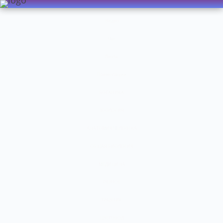
Видео
Чат
Лента
Презентации
БОТАНИКА
ЗООЛОГИЯ
АНАТОМИЯ ЧЕЛОВЕКА
ОБЩАЯ БИОЛОГИЯ
МЕДИЦИНА
РАЗНОЕ
ТРАВНИК
ЦВЕТОВОД