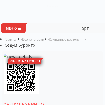
Глоссарий
Портал авторских мат
МЕНЮ ☰
-
-
-
Главная
Все категории
Комнатные растения
Седум Буррито
КОМНАТНЫЕ РАСТЕНИЯ
СЕДУМ БУРРИТО