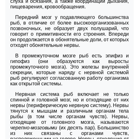
слуха и осязания, а также координации дыхания,
пищеварения, кровообращения.
Передний мозг у подавляющего большинства
рыб, в отличие от более высокоорганизованных
позвоночных, не образует двух полушарий, что
говорит о примитивности его строения. Впереди
он продолжается в обонятельные доли, от которых
отходят обонятельные нервы.
В промежуточном мозге рыб есть эпифиз и
гипофиз (они образуются как выросты
промежуточного мозга). Это железы внутренней
секреции, которые наряду с нервной системой
рыб регулируют согласованную работу организма
как открытой системы.
Нервная система рыб включает не только
спинной и головной мозг, но и отходящие от них
нервы (периферическую нервную систему). Нервы
тянутся к мышцам и различным органам тела
рыбы (в том числе органам чувств). Нервы,
отходящие от головного мозга, называются
черепно-мозговыми
(их десять пар). Большинство
из них связаны с органами чувств,
расположенными на голове. Нервы, отходящие от