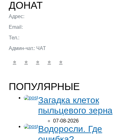
ДОНАТ
Адрес:
г. Тюмень ул. 50 лет Октября
Email:
admin@portalbio.ru
Тел.:
+7 (932) 324 39 51
Админ-чат.:
ЧАТ
⭐
⭐
⭐
⭐
⭐
ПОПУЛЯРНЫЕ
Загадка клеток
пыльцевого зерна
07-08-2026
Водоросли. Где
ошибка?