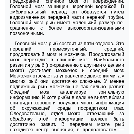
предохраняет спинной мозг от повреждений.
Головной мозг защищен черепной коробкой. В
эмбриональный период он образуется путем
видоизменения передней части нервной трубки.
Головной мозг рыб имеет маленький размер по-
сравнению с более высокоорганизованными
позвоночными.
Головной мозг рыб состоит из пяти отделов. Это
передний, промежуточный, средний,
продолговатый мозг и мозжечок. Продолговатый
мозг переходит в спинной мозг. Наибольшего
развития у рыб (по-сравнению с другими отделами
мозга) достигает мозжечок и средний мозг.
Мозжечок отвечает за управление движениями, а у
многих рыб они достаточно сложные. У менее
подвижных рыб мозжечок не так сильно развит.
Средний мозг анализирует зрительную
информацию. И хотя рыбы в дали не видят, вблизи
они видят хорошо и получают много информации
об окружающей среды посредством глаз.
Следовательно, отдел мозга, отвечающий за
обработку этой информации, должен быть
достаточно развит. В переднем мозге рыб
находится центр обоняния, в продолговатом —