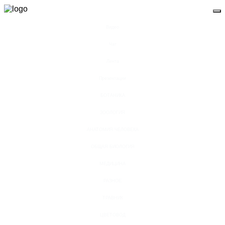
Видео
Чат
Лента
Презентации
БОТАНИКА
ЗООЛОГИЯ
АНАТОМИЯ ЧЕЛОВЕКА
ОБЩАЯ БИОЛОГИЯ
МЕДИЦИНА
РАЗНОЕ
ТРАВНИК
ЦВЕТОВОД