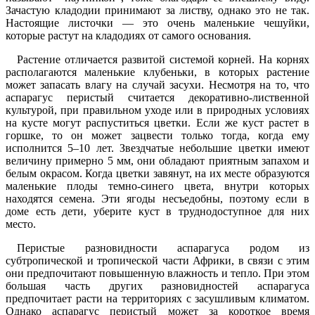
Зачастую кладодии принимают за листву, однако это не так.
Настоящие листочки — это очень маленькие чешуйки,
которые растут на кладодиях от самого основания.
Растение отличается развитой системой корней. На корнях
располагаются маленькие клубеньки, в которых растение
может запасать влагу на случай засухи. Несмотря на то, что
аспарагус перистый считается декоративно-лиственной
культурой, при правильном уходе или в природных условиях
на кусте могут распуститься цветки. Если же куст растет в
горшке, то он может зацвести только тогда, когда ему
исполнится 5–10 лет. Звездчатые небольшие цветки имеют
величину примерно 5 мм, они обладают приятным запахом и
белым окрасом. Когда цветки завянут, на их месте образуются
маленькие плоды темно-синего цвета, внутри которых
находятся семена. Эти ягоды несъедобны, поэтому если в
доме есть дети, уберите куст в труднодоступное для них
место.
Перистые разновидности аспарагуса родом из
субтропической и тропической части Африки, в связи с этим
они предпочитают повышенную влажность и тепло. При этом
большая часть других разновидностей аспарагуса
предпочитает расти на территориях с засушливым климатом.
Однако аспарагус перистый может за короткое время