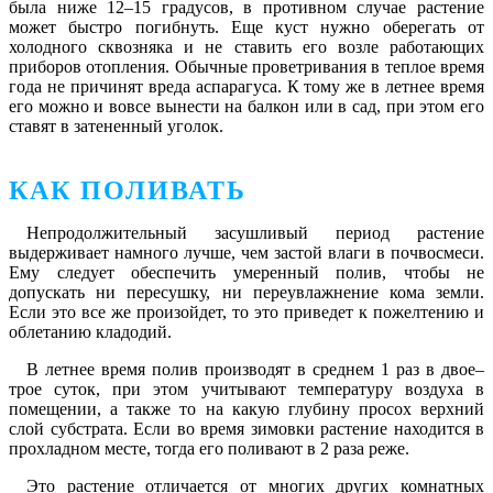
была ниже 12–15 градусов, в противном случае растение
может быстро погибнуть. Еще куст нужно оберегать от
холодного сквозняка и не ставить его возле работающих
приборов отопления. Обычные проветривания в теплое время
года не причинят вреда аспарагуса. К тому же в летнее время
его можно и вовсе вынести на балкон или в сад, при этом его
ставят в затененный уголок.
КАК ПОЛИВАТЬ
Непродолжительный засушливый период растение
выдерживает намного лучше, чем застой влаги в почвосмеси.
Ему следует обеспечить умеренный полив, чтобы не
допускать ни пересушку, ни переувлажнение кома земли.
Если это все же произойдет, то это приведет к пожелтению и
облетанию кладодий.
В летнее время полив производят в среднем 1 раз в двое–
трое суток, при этом учитывают температуру воздуха в
помещении, а также то на какую глубину просох верхний
слой субстрата. Если во время зимовки растение находится в
прохладном месте, тогда его поливают в 2 раза реже.
Это растение отличается от многих других комнатных