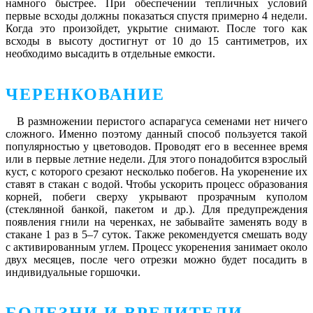
намного быстрее. При обеспечении тепличных условий
первые всходы должны показаться спустя примерно 4 недели.
Когда это произойдет, укрытие снимают. После того как
всходы в высоту достигнут от 10 до 15 сантиметров, их
необходимо высадить в отдельные емкости.
ЧЕРЕНКОВАНИЕ
В размножении перистого аспарагуса семенами нет ничего
сложного. Именно поэтому данный способ пользуется такой
популярностью у цветоводов. Проводят его в весеннее время
или в первые летние недели. Для этого понадобится взрослый
куст, с которого срезают несколько побегов. На укоренение их
ставят в стакан с водой. Чтобы ускорить процесс образования
корней, побеги сверху укрывают прозрачным куполом
(стеклянной банкой, пакетом и др.). Для предупреждения
появления гнили на черенках, не забывайте заменять воду в
стакане 1 раз в 5–7 суток. Также рекомендуется смешать воду
с активированным углем. Процесс укоренения занимает около
двух месяцев, после чего отрезки можно будет посадить в
индивидуальные горшочки.
БОЛЕЗНИ И ВРЕДИТЕЛИ