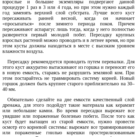
взрослые и большие экземпляры подвергают данной
процедуре 1 раз в 3 или 4 года, но при этом нужно каждый
год заменять верхний слой субстрата. Лучше всего куст
пересаживать ранней весной, когда он начинает
«просыпаться» после зимнего периода покоя. Причем
пересаживают аспарагус лишь тогда, когда у него полностью
развернется первый молодой побег. Пересадку крупных
взрослых растений можно проводить и в летнее время, но при
этом кусты должны находиться в месте с высоким уровнем
влажности воздуха.
Пересадку рекомендуется проводить путем перевалки. Для
этого куст аккуратно вытаскивают из горшка и переносят его
в новую емкость, стараясь не разрушить земляной ком. При
этом постарайтесь не травмировать систему корней. Новый
горшок должен быть крупнее старого приблизительно на 30–
40 мм.
Обязательно сделайте на дне емкости качественный слой
дренажа, для этого подойдут такие материала как керамзит
или небольшие камни. Во время пересадки вырежьте все
увядшие или пораженные болезнью побеги. После того как
куст будет вытащен из старой емкости, нужно провести
осмотр его корневой системы: вырежьте все травмированные
или пораженные гнилью корешки простерилизованным