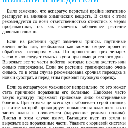
Было замечено, что аспарагус перистый крайне негативно
реагирует на влияние химических веществ. В связи с этим
рекомендуется со всей ответственностью отнестись к мерам
профилактики, так как вылечить заболевшее растение
довольно сложно.
Если на растении будут замечены трипсы, паутинные
клещи либо тли, необходимо как можно скорее провести
обработку раствором мыла. По прошествии трех–четырех
часов мыло следует смыть с куста при помощи теплого душа.
Вырежьте все те части побегов, которые начали желтеть или
сильно повреждены. Если же растение травмировано очень
сильно, то в этом случае рекомендована срочная пересадка в
новый субстрат, а перед этим проводят глубокую обрезку.
Если за аспарагусом ухаживают неправильно, то это может
стать причиной поражения его болезнью. Наиболее часто
такую культуру поражают грибковые либо бактериальные
болезни. При этом чаще всего куст заболевает серой гнилью,
развитие которой провоцирует повышенная влажность из-за
застоя влаги в почвосмеси (нарушение режима полива).
Листья в этом случае вянут. Вытащите куст из земли и
вырежьте все пораженные части. Удалите с корневой системы