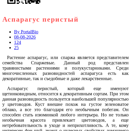
Аспарагус перистый
By
PortalBio
08-08-2026
124
25
Растение аспарагус, или спаржа является представителем
семейства Спаржевые. Данный род представлен
травянистыми растениями и полукустарниками. Среди
многочисленных разновидностей аспарагуса есть как
декоративные, так и съедобные и даже лекарственные.
Аспарагус перистый, который еще именуют
щетинковидным, относится к декоративным сортам. При этом
данная разновидность пользуется наибольшей популярностью
у цветоводов. Куст внешне похож на густое зеленоватое
облако, а все это благодаря его необычным побегам. Он
способен стать изюминкой любого интерьера. Но не только
необычная красота привлекает цветоводов, а еще
нетребовательность в уходе и неприхотливость. А те, кому
интересен фэн-шуй, знают о чудесных свойствах домашнего