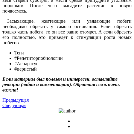
весь старый субстрат, а места срезов припудрите угольным
порошком. После чего высадите растение в новую
почвосмесь.
Засыхающие, желтеющие или увядающие побеги
необходимо обрезать у самого основания. Если обрезать
только часть побега, то он все равно отомрет. А если обрезать
его полностью, это приведет к стимуляции роста новых
побегов.
Теги
#Репетиторпобиологии
#Аспарагус
#перистый
Если материал был полезен и интересен, оставляйте
реакции (лайки и комментарии). Обратная связь очень
важна!
Предыдущая
Следующая