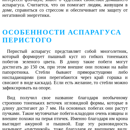
аспарагуса. Считается, что он помогает людям, живущим в
доме, справиться со стрессом и обеспечивает им защиту от
негативной энергетики.
ОСОБЕННОСТИ АСПАРАГУСА
ПЕРИСТОГО
Перистый аспарагус представляет собой многолетник,
который формирует пышный куст из гибких тоненьких
побегов зеленого цвета. В длину такие побеги могут
достигать до 150 см, при этом внешне они похожи на вайи
папоротника. Стебли бывают пряморастущими либо
ниспадающими (они перегибаются через край горшка и
свисают в виде каскада). Если есть желание, то стебли можно
зафиксировать на опоре.
Вид получил свое название благодаря необычному
строению тоненьких веточек игловидной формы, которые в
длину достигают до 7 мм. На основных побегах они растут
пучками. Такие мутовчатые побеги-кладодии очень изящны и
внешне похожи на перья птичек. Именно благодаря им крона
выглядит ажурной и пышной. Еще эту разновидность
называют «паутинкой», тоже благодаря ее внешнему виду.