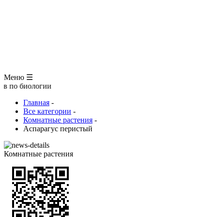
ЗООЛОГИЯ
АНАТОМИЯ ЧЕЛОВЕКА
ОБЩАЯ БИОЛОГИЯ
МЕДИЦИНА
РАЗНОЕ
ТРАВНИК
ЦВЕТОВОД
Глоссарий
Меню ☰
логии
Главная
-
Все категории
-
Комнатные растения
-
Аспарагус перистый
Комнатные растения