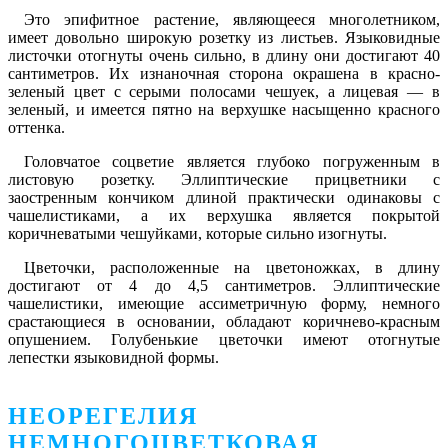
Это эпифитное растение, являющееся многолетником,
имеет довольно широкую розетку из листьев. Языковидные
листочки отогнуты очень сильно, в длину они достигают 40
сантиметров. Их изнаночная сторона окрашена в красно-
зеленый цвет с серыми полосами чешуек, а лицевая ― в
зеленый, и имеется пятно на верхушке насыщенно красного
оттенка.
Головчатое соцветие является глубоко погруженным в
листовую розетку. Эллиптические прицветники с
заостренным кончиком длиной практически одинаковы с
чашелистиками, а их верхушка является покрытой
коричневатыми чешуйками, которые сильно изогнуты.
Цветочки, расположенные на цветоножках, в длину
достигают от 4 до 4,5 сантиметров. Эллиптические
чашелистики, имеющие ассиметричную форму, немного
срастающиеся в основании, обладают коричнево-красным
опушением. Голубенькие цветочки имеют отогнутые
лепестки языковидной формы.
НЕОРЕГЕЛИЯ
НЕМНОГОЦВЕТКОВАЯ