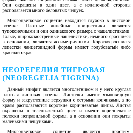
Они окрашены в один цвет, а с изнаночной стороны
располагается много беловатых чешуек.
Многоцветковое соцветие находится глубоко в листовой
розетке. Плотные линейные прицветники являются
тупоконечными и они одинакового размера с чашелистиками.
Голые, широкозаостренные чашелистики, немного сросшиеся
в основании, являются ассиметричными. Короткосросшиеся
лепестки ланцетовидной формы имеют голубоватый либо
красный окрас.
НЕОРЕГЕЛИЯ ТИГРОВАЯ
(NEOREGELIA TIGRINA)
Данный эпифит является многолетником и у него круглая
плотная листовая розетка. Листочки имеют языковидную
форму и закругленные верхушки с острыми кончиками, а по
краям располагаются короткие коричневатые шипы. Листья
окрашены в зелено-желтый цвет и имеют коричневатые
полоски неправильной формы, а в основании они покрыты
маленькими чешуйками.
Многоцветковое соцветие является простым.