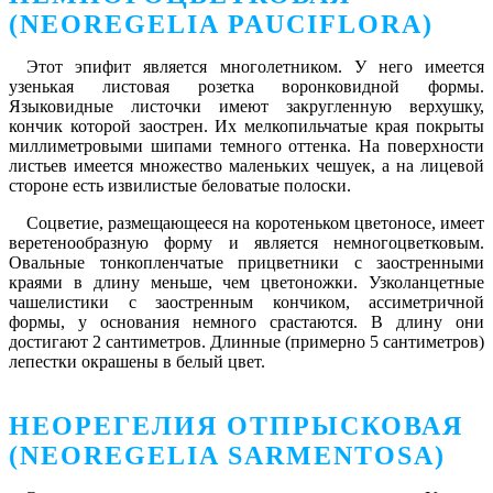
(NEOREGELIA PAUCIFLORA)
Этот эпифит является многолетником. У него имеется
узенькая листовая розетка воронковидной формы.
Языковидные листочки имеют закругленную верхушку,
кончик которой заострен. Их мелкопильчатые края покрыты
миллиметровыми шипами темного оттенка. На поверхности
листьев имеется множество маленьких чешуек, а на лицевой
стороне есть извилистые беловатые полоски.
Соцветие, размещающееся на коротеньком цветоносе, имеет
веретенообразную форму и является немногоцветковым.
Овальные тонкопленчатые прицветники с заостренными
краями в длину меньше, чем цветоножки. Узколанцетные
чашелистики с заостренным кончиком, ассиметричной
формы, у основания немного срастаются. В длину они
достигают 2 сантиметров. Длинные (примерно 5 сантиметров)
лепестки окрашены в белый цвет.
НЕОРЕГЕЛИЯ ОТПРЫСКОВАЯ
(NEOREGELIA SARMENTOSA)