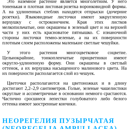
Это наземное растение является многолетним. У него
тоненькая и плотная листовая розетка воронковидной формы.
А на удлиненных стеблях находятся отпрыски (дочерние
розетки). Языковидные листочки имеют закругленную
верхушку с остроконечием. Края этих листков
мелкопильчатые, они окрашены в зеленый цвет и на верхней
части у них есть красноватое пятнышко. С изнаночной
стороны листочки темно-зеленые, а на их поверхности
плотным слоем расположены маленькие светлые чешуйки.
У этого растения многоцветковое соцветие.
Цельнокрайние, тонкопленчатые прицветники имеют
округло-удлиненную форму. Они окрашены в светлый
оттенок, а их верхушка насыщенного малинового цвета. На
их поверхности располагается слой из чешуек.
Цветочки располагаются на цветоножках и в длину
достигают 2,2–2,9 сантиметров. Голые, зеленые чашелистики
округлые и ассиметричные в основании немного срастаются.
Частично сросшиеся лепестки голубоватого либо белого
оттенка имеют заостренные кончики.
НЕОРЕГЕЛИЯ ПУЗЫРЧАТАЯ
(NEOREGELIA AMPULLACEA)