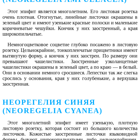
Этот эпифит является многолетним. Его листовая розетка
очень плотная. Отогнутые, линейные листочки окрашены в
зеленый цвет и имеют узенькие красные полоски и маленькие
коричневатые чешуйки. Кончик у них заостренный, а края
широкопильчатые.
Немногоцветковое соцветие глубоко посажено в листовую
розетку. Цельнокрайние, тонкопленчатые прицветники имеют
вытянутую форму, а кончик у них заострен. По размеру они
превышают чашелистики. Заостренные узколанцетные
чашелистики окрашены в зеленый цвет, а по краю ― в белый.
Они в основании немного сросшиеся. Лепестки так же слегка
срослись у основания, края у них голубенькие, а верхушка
заостренная.
НЕОРЕГЕЛИЯ СИНЯЯ
(NEOREGELIA CYANEA)
Этот многолетний эпифит имеет узенькую, плотную
листовую розетку, которая состоит из большого количества
листочков. Кожистые заостренные листочки языковидной
формы бывают широкопильчатыми либо цельнокрайними.