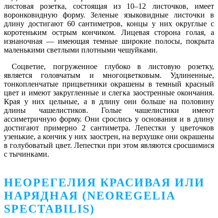
листовая розетка, состоящая из 10–12 листочков, имеет
воронковидную форму. Зеленые языковидные листочки в
длину достигают 60 сантиметров, концы у них округлые с
коротеньким острым кончиком. Лицевая сторона голая, а
изнаночная ― имеющая темные широкие полосы, покрыта
маленькими светлыми плотными чешуйками.
Соцветие, погруженное глубоко в листовую розетку,
является головчатым и многоцветковым. Удлиненные,
тонкопленчатые прицветники окрашены в темный красный
цвет и имеют закругленные и слегка заостренные окончания.
Края у них цельные, а в длину они больше на половину
длины чашелистиков. Голые чашелистики имеют
ассиметричную форму. Они срослись у основания и в длину
достигают примерно 2 сантиметра. Лепестки у цветочков
узенькие, а кончик у них заострен, на верхушке они окрашены
в голубоватый цвет. Лепестки при этом являются сросшимися
с тычинками.
НЕОРЕГЕЛИЯ КРАСИВАЯ ИЛИ
НАРЯДНАЯ (NEOREGELIA
SPECTABILIS)