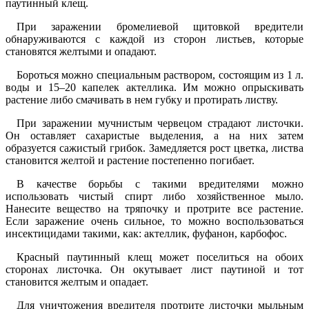
паутинный клещ.
При заражении бромелиевой щитовкой вредители
обнаруживаются с каждой из сторон листьев, которые
становятся желтыми и опадают.
Бороться можно специальным раствором, состоящим из 1 л.
воды и 15–20 капелек актеллика. Им можно опрыскивать
растение либо смачивать в нем губку и протирать листву.
При заражении мучнистым червецом страдают листочки.
Он оставляет сахаристые выделения, а на них затем
образуется сажистый грибок. Замедляется рост цветка, листва
становится желтой и растение постепенно погибает.
В качестве борьбы с такими вредителями можно
использовать чистый спирт либо хозяйственное мыло.
Нанесите вещество на тряпочку и протрите все растение.
Если заражение очень сильное, то можно воспользоваться
инсектицидами такими, как: актеллик, фуфанон, карбофос.
Красный паутинный клещ может поселиться на обоих
сторонах листочка. Он окутывает лист паутиной и тот
становится желтым и опадает.
Для уничтожения вредителя протрите листочки мыльным