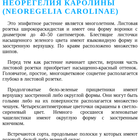
НЕОРЕГЕЛИЯ КАРОЛИНЫ
(NEOREGELIA CAROLINAE)
Это эпифитное растение является многолетним. Листовая
розетка широкораскидистая и имеет она форму воронки с
диаметром до 40–50 сантиметров. Блестящие листочки
насыщенного зеленого цвета имеют языковидную форму и
заостренную верхушку. По краям расположено множество
шипов.
Перед тем как растение начинает цвести, верхняя часть
листовой розетки приобретает насыщенно-красный оттенок.
Головчатое, простое, многоцветковое соцветие располагается
глубоко в листовой розетке.
Продолговатые бело-зеленые прицветники имеют
верхушку заостренной либо округлой формы. Они могут быть
голыми либо на их поверхности располагается множество
чешуек. Четырехсантиметровые цветочки окрашены в светло-
сиреневый цвет. Немного сросшиеся зеленоватые
чашелистики имеют округлую форму с заостренным
кончиком.
Встречаются сорта, продольные полоски у которых имеют
розовый, белый либо зеленый окрас.