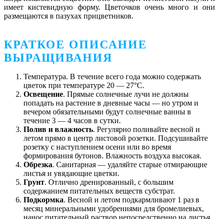
имеет кистевидную форму. Цветочков очень много и они
размещаются в пазухах прицветников.
КРАТКОЕ ОПИСАНИЕ
ВЫРАЩИВАНИЯ
Температура. В течение всего года можно содержать
цветок при температуре 20 — 27°С.
Освещение
. Прямые солнечные лучи не должны
попадать на растение в дневные часы — но утром и
вечером обязательными будут солнечные ванны в
течение 3 — 4 часов в сутки.
Полив и влажность
. Регулярно поливайте весной и
летом прямо в центр листовой розетки. Подсушивайте
розетку с наступлением осени или во время
формирования бутонов. Влажность воздуха высокая.
Обрезка
. Санитарная — удаляйте старые отмирающие
листья и увядающие цветки.
Грунт
. Отлично дренированный, с большим
содержанием питательных веществ субстрат.
Подкормка
. Весной и летом подкармливают 1 раз в
месяц минеральными удобрениями для бромелиевых,
нанос питательный раствор непосредственно на листья