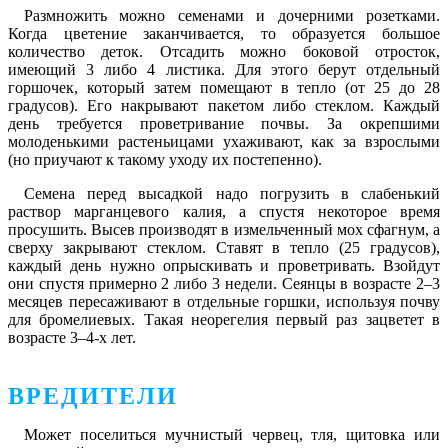
Размножить можно семенами и дочерними розетками.
Когда цветение заканчивается, то образуется большое
количество деток. Отсадить можно боковой отросток,
имеющий 3 либо 4 листика. Для этого берут отдельный
горшочек, который затем помещают в тепло (от 25 до 28
градусов). Его накрывают пакетом либо стеклом. Каждый
день требуется проветривание почвы. За окрепшими
молоденькими растеньицами ухаживают, как за взрослыми
(но приучают к такому уходу их постепенно).
Семена перед высадкой надо погрузить в слабенький
раствор марганцевого калия, а спустя некоторое время
просушить. Высев производят в измельченный мох сфагнум, а
сверху закрывают стеклом. Ставят в тепло (25 градусов),
каждый день нужно опрыскивать и проветривать. Взойдут
они спустя примерно 2 либо 3 недели. Сеянцы в возрасте 2–3
месяцев пересаживают в отдельные горшки, используя почву
для бромелиевых. Такая неорегелия первый раз зацветет в
возрасте 3–4-х лет.
ВРЕДИТЕЛИ
Может поселиться мучнистый червец, тля, щитовка или