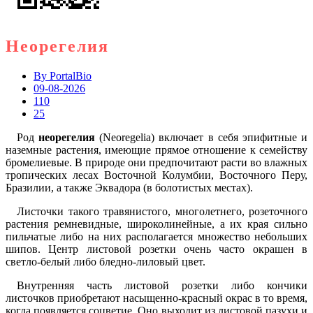
Неорегелия
By
PortalBio
09-08-2026
110
25
Род
неорегелия
(Neoregelia) включает в себя эпифитные и
наземные растения, имеющие прямое отношение к семейству
бромелиевые. В природе они предпочитают расти во влажных
тропических лесах Восточной Колумбии, Восточного Перу,
Бразилии, а также Эквадора (в болотистых местах).
Листочки такого травянистого, многолетнего, розеточного
растения ремневидные, широколинейные, а их края сильно
пильчатые либо на них располагается множество небольших
шипов. Центр листовой розетки очень часто окрашен в
светло-белый либо бледно-лиловый цвет.
Внутренняя часть листовой розетки либо кончики
листочков приобретают насыщенно-красный окрас в то время,
когда появляется соцветие. Оно выходит из листовой пазухи и