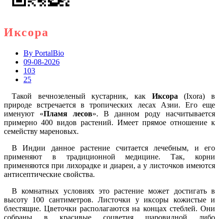
Иксора
By
PortalBio
09-08-2026
103
25
Такой вечнозеленый кустарник, как
Иксора
(Ixora) в
природе встречается в тропических лесах Азии. Его еще
именуют «
Пламя лесов
». В данном роду насчитывается
примерно 400 видов растений. Имеет прямое отношение к
семейству мареновых.
В Индии данное растение считается лечебным, и его
применяют в традиционной медицине. Так, корни
применяются при лихорадке и диареи, а у листочков имеются
антисептические свойства.
В комнатных условиях это растение может достигать в
высоту 100 сантиметров. Листочки у иксоры кожистые и
блестящие. Цветочки располагаются на концах стеблей. Они
собраны в красивые соцветия шаровидной либо