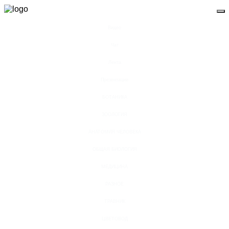
Видео
Чат
Лента
Презентации
БОТАНИКА
ЗООЛОГИЯ
АНАТОМИЯ ЧЕЛОВЕКА
ОБЩАЯ БИОЛОГИЯ
МЕДИЦИНА
РАЗНОЕ
ТРАВНИК
ЦВЕТОВОД