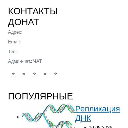
КОНТАКТЫ
ДОНАТ
Адрес:
г. Тюмень ул. 50 лет Октября
Email:
admin@portalbio.ru
Тел.:
+7 (932) 324 39 51
Админ-чат.:
ЧАТ
⭐
⭐
⭐
⭐
⭐
ПОПУЛЯРНЫЕ
Репликация
ДНК
10-08-2026