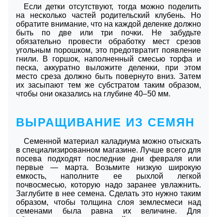
Если детки отсутствуют, тогда можно поделить
на несколько частей родительский клубень. Но
обратите внимание, что на каждой деленке должно
быть по две или три почки. Не забудьте
обязательно провести обработку мест срезов
угольным порошком, это предотвратит появление
гнили. В горшок, наполненный смесью торфа и
песка, аккуратно выложите деленки, при этом
место среза должно быть повернуто вниз. Затем
их засыпают тем же субстратом таким образом,
чтобы они оказались на глубине 40–50 мм.
ВЫРАЩИВАНИЕ ИЗ СЕМЯН
Семенной материал каладиума можно отыскать
в специализированном магазине. Лучше всего для
посева подходят последние дни февраля или
первые — марта. Возьмите низкую широкую
емкость, наполните ее рыхлой легкой
почвосмесью, которую надо заранее увлажнить.
Заглубите в нее семена. Сделать это нужно таким
образом, чтобы толщина слоя землесмеси над
семенами была равна их величине. Для