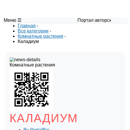
Глоссарий
Меню ☰
Портал авторских материалов п
Главная
-
Все категории
-
Комнатные растения
-
Каладиум
Комнатные растения
КАЛАДИУМ
By
PortalBio