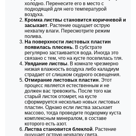
холодно. Перенесите его в место с
подходящей для него температурой
воздуха.
Кромка листвы становится коричневой и
засыхает
. Растение ощущает острую
нехватку влаги. Пересмотрите режим
полива.
На поверхности листовых пластин
появилась плесень
. В субстрате
регулярно застаивается вода. Иногда это
связано с тем, что на кусте поселилась тля.
Увядание листвы
. В комнате чрезмерно
низкая влажность воздуха либо каладиум
страдает от слишком скудного освещения.
Отмирание листовых пластин
. Этот
процесс является естественным и не
должен вас тревожить. После того как
старый листок отомрет, на кусте
сформируется несколько новых листовых
пластин. Однако если листва засыхает
массово, тогда проведите подкормку куста
комплексным минералом, в составе
которого есть азот.
Листва становится блеклой
. Растение
ощущает острую нехватку света.