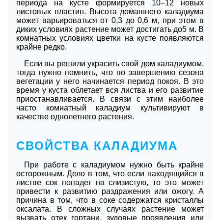
периода на кусте формируется 10–12 новых
листовых пластин. Высота домашнего каладиума
может варьироваться от 0,3 до 0,6 м, при этом в
диких условиях растение может достигать до5 м. В
комнатных условиях цветки на кусте появляются
крайне редко.
Если вы решили украсить свой дом каладиумом,
тогда нужно помнить, что по завершению сезона
вегетации у него начинается период покоя. В это
время у куста облетает вся листва и его развитие
приостанавливается. В связи с этим наиболее
часто комнатный каладиум культивируют в
качестве однолетнего растения.
СВОЙСТВА КАЛАДИУМА
При работе с каладиумом нужно быть крайне
осторожным. Дело в том, что если находящийся в
листве сок попадет на слизистую, то это может
привести к развитию раздражения или ожогу. А
причина в том, что в соке содержатся кристаллы
оксалата. В сложных случаях растение может
вызвать отек гортани, зудовые проявления или