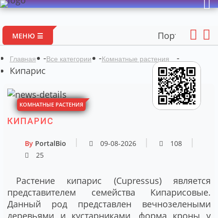
Портал авторских мат
МЕНЮ ☰
-
-
-
Главная
Все категории
Комнатные растения
Кипарис
КОМНАТНЫЕ РАСТЕНИЯ
КИПАРИС
By
PortalBio
09-08-2026
108
25
Растение кипарис (Cupressus) является
представителем семейства Кипарисовые.
Данный род представлен вечнозелеными
деревьями и кустарниками, форма кроны у