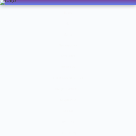
Видео
Чат
Лента
Презентации
БОТАНИКА
ЗООЛОГИЯ
АНАТОМИЯ ЧЕЛОВЕКА
ОБЩАЯ БИОЛОГИЯ
МЕДИЦИНА
РАЗНОЕ
ТРАВНИК
ЦВЕТОВОД