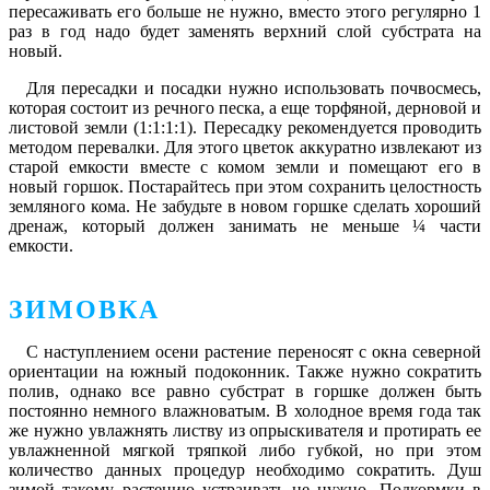
пересаживать его больше не нужно, вместо этого регулярно 1
раз в год надо будет заменять верхний слой субстрата на
новый.
Для пересадки и посадки нужно использовать почвосмесь,
которая состоит из речного песка, а еще торфяной, дерновой и
листовой земли (1:1:1:1). Пересадку рекомендуется проводить
методом перевалки. Для этого цветок аккуратно извлекают из
старой емкости вместе с комом земли и помещают его в
новый горшок. Постарайтесь при этом сохранить целостность
земляного кома. Не забудьте в новом горшке сделать хороший
дренаж, который должен занимать не меньше ¼ части
емкости.
ЗИМОВКА
С наступлением осени растение переносят с окна северной
ориентации на южный подоконник. Также нужно сократить
полив, однако все равно субстрат в горшке должен быть
постоянно немного влажноватым. В холодное время года так
же нужно увлажнять листву из опрыскивателя и протирать ее
увлажненной мягкой тряпкой либо губкой, но при этом
количество данных процедур необходимо сократить. Душ
зимой такому растению устраивать не нужно. Подкормки в