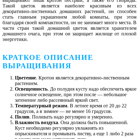
выращивают лишь кротон пестрый, а также его гибриды.
Такой цветок является наиболее красивым из всех
декоративно-лиственных домашних растений, он способен
стать главным украшением любой комнаты, при этом
благодаря своей компактности, он не занимает много места. В
части стран такой домашний цветок является хранителем
домашнего очага, при этом он защищает жилище от плохой
энергетики.
КРАТКОЕ ОПИСАНИЕ
ВЫРАЩИВАНИЯ
Цветение
. Кротон является декоративно-лиственным
растением.
Освещенность
. До полудня кусту надо обеспечить яркое
солнечное освещение, при этом после ― небольшое
затенение либо рассеянный яркий свет.
Температурный режим
. В летнее время от 20 до 22
градусов, а в зимнее ― не менее 16 градусов.
Полив
. Поливать надо регулярно и умеренно.
Влажность воздуха
. Она должна быть повышенной.
Куст необходимо регулярно увлажнять из
опрыскивателя и промывать листву, а еще 1 либо 2 раза