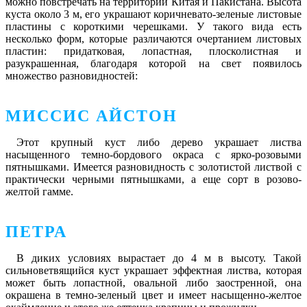
можно повстречать на территории Китая и Пакистана. Высота
куста около 3 м, его украшают коричневато-зеленые листовые
пластины с короткими черешками. У такого вида есть
несколько форм, которые различаются очертанием листовых
пластин: придатковая, лопастная, плосколистная и
разукрашенная, благодаря которой на свет появилось
множество разновидностей:
МИССИС АЙСТОН
Этот крупный куст либо дерево украшает листва
насыщенного темно-бордового окраса с ярко-розовыми
пятнышками. Имеется разновидность с золотистой листвой с
практически черными пятнышками, а еще сорт в розово-
желтой гамме.
ПЕТРА
В диких условиях вырастает до 4 м в высоту. Такой
сильноветвящийся куст украшает эффектная листва, которая
может быть лопастной, овальной либо заостренной, она
окрашена в темно-зеленый цвет и имеет насыщенно-желтое