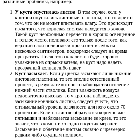
различные проблемы, например:
У куста опустилась листва
. В том случае, если у
кротона опустились листовые пластины, это говорит о
том, что он не может впитывать влагу. Это происходит
из-за того, что корневая система находится в холоде.
Такой куст необходимо перенести в хорошо освещенное
и теплое место, поливают его только после того, как
верхний слой почвосмеси просохнет вглубь на
несколько сантиметров, подкормки следует на время
прекратить. После того как листва будет хорошо
увлажнена из опрыскивателя, на куст надо надеть
прозрачный колпак либо пакет.
Куст засыхает
. Если у цветка засыхают лишь нижние
листовые пластины, то это вполне естественный
процесс, в результате которого наблюдается оголение
нижней части стволика. Если влажность воздуха
недостаточно высокая, то у кротона наблюдается
засыхание кончиков листвы, следует учесть, что
оптимальный уровень влажности для него около 70
процентов. Если на листве образуются коричневые
пятнышки и наблюдается засыхание ее краев, то это
значит, что в комнате холодно и кустик мерзнет.
Засыхание и облетание листвы связано с чрезмерно
редким либо скудным поливом.