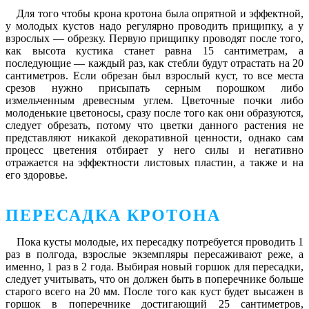
Для того чтобы крона кротона была опрятной и эффектной,
у молодых кустов надо регулярно проводить прищипку, а у
взрослых ― обрезку. Первую прищипку проводят после того,
как высота кустика станет равна 15 сантиметрам, а
последующие ― каждый раз, как стебли будут отрастать на 20
сантиметров. Если обрезан был взрослый куст, то все места
срезов нужно присыпать серным порошком либо
измельченным древесным углем. Цветочные почки либо
молоденькие цветоносы, сразу после того как они образуются,
следует обрезать, потому что цветки данного растения не
представляют никакой декоративной ценности, однако сам
процесс цветения отбирает у него силы и негативно
отражается на эффектности листовых пластин, а также и на
его здоровье.
ПЕРЕСАДКА КРОТОНА
Пока кусты молодые, их пересадку потребуется проводить 1
раз в полгода, взрослые экземпляры пересаживают реже, а
именно, 1 раз в 2 года. Выбирая новый горшок для пересадки,
следует учитывать, что он должен быть в поперечнике больше
старого всего на 20 мм. После того как куст будет высажен в
горшок в поперечнике достигающий 25 сантиметров,