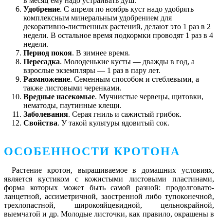
в месяц ему надо устраивать душ.
Удобрение
. С апреля по ноябрь куст надо удобрять
комплексным минеральным удобрением для
декоративно-лиственных растений, делают это 1 раз в 2
недели. В остальное время подкормки проводят 1 раз в 4
недели.
Период покоя
. В зимнее время.
Пересадка
. Молоденькие кусты ― дважды в год, а
взрослые экземпляры ― 1 раз в пару лет.
Размножение
. Семенным способом и стеблевыми, а
также листовыми черенками.
Вредные насекомые
. Мучнистые червецы, щитовки,
нематоды, паутинные клещи.
Заболевания
. Серая гниль и сажистый грибок.
Свойства
. У такой культуры ядовитый сок.
ОСОБЕННОСТИ КРОТОНА
Растение кротон, выращиваемое в домашних условиях,
является кустиком с кожистыми листовыми пластинами,
форма которых может быть самой разной: продолговато-
ланцетной, ассиметричной, заостренной либо тупоконечной,
трехлопастной, широкояйцевидной, цельнокрайной,
выемчатой и др. Молодые листочки, как правило, окрашены в