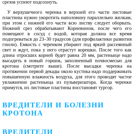
срезов успеют подсохнуть.
У верхушечного черенка в верхней его части листовые
пластины нужно укоротить наполовину параллельно жилкам,
при этом с нижней его части всю листву следует оборвать.
Нижний срез обрабатывают Корневином, после чего его
помещают в сосуд с водой, которая должна все время
подогреваться до 23–30 градусов (для профилактики развития
гнили). Емкость с черенком убирают под яркий рассеянный
свет и ждут, пока у него отрастут корешки. После того как
длина отросших корней будет равна 20 мм, растеньице надо
высадить в новый горшок, заполненный почвосмесью для
кротона (смотрите выше). После высадки черенка на
протяжении первой декады около кустика надо поддерживать
повышенную влажность воздуха, для этого проводят частое
увлажнение растеньица из пульверизатора. Когда черенки
примутся, их листовые пластины восстановят тургор.
ВРЕДИТЕЛИ И БОЛЕЗНИ
КРОТОНА
ВРЕДИТЕЛИ