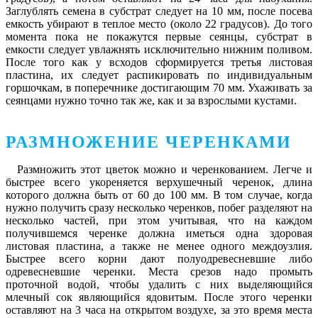
Заглублять семена в субстрат следует на 10 мм, после посева
емкость убирают в теплое место (около 22 градусов). До того
момента пока не покажутся первые сеянцы, субстрат в
емкости следует увлажнять исключительно нижним поливом.
После того как у всходов сформируется третья листовая
пластина, их следует распикировать по индивидуальным
горшочкам, в поперечнике достигающим 70 мм. Ухаживать за
сеянцами нужно точно так же, как и за взрослыми кустами.
РАЗМНОЖЕНИЕ ЧЕРЕНКАМИ
Размножить этот цветок можно и черенкованием. Легче и
быстрее всего укореняется верхушечный черенок, длина
которого должна быть от 60 до 100 мм. В том случае, когда
нужно получить сразу несколько черенков, побег разделяют на
несколько частей, при этом учитывая, что на каждом
получившемся черенке должна иметься одна здоровая
листовая пластина, а также не менее одного междоузлия.
Быстрее всего корни дают полуодревесневшие либо
одревесневшие черенки. Места срезов надо промыть
проточной водой, чтобы удалить с них выделяющийся
млечный сок являющийся ядовитым. После этого черенки
оставляют на 3 часа на открытом воздухе, за это время места