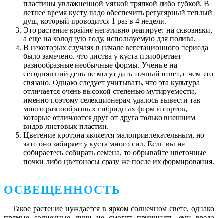
пластины увлажненной мягкой тряпкой либо губкой. В
летнее время кусту надо обеспечить регулярный теплый
душ, который проводится 1 раз в 4 недели.
Это растение крайне негативно реагирует на сквозняки,
а еще на холодную воду, используемую для полива.
В некоторых случаях в начале вегетационного периода
было замечено, что листва у куста приобретает
разнообразные необычные формы. Ученые на
сегодняшний день не могут дать точный ответ, с чем это
связано. Однако следует учитывать, что эта культура
отличается очень высокой степенью мутируемости,
именно поэтому селекционерам удалось вывести так
много разнообразных гибридных форм и сортов,
которые отличаются друг от друга только внешним
видов листовых пластин.
Цветение кротона является малопривлекательным, но
зато оно забирает у куста много сил. Если вы не
собираетесь собирать семена, то обрывайте цветочные
почки либо цветоносы сразу же после их формирования.
ОСВЕЩЕННОСТЬ
Такое растение нуждается в ярком солнечном свете, однако
прямые солнечные лучи не смогут причинить ему вреда