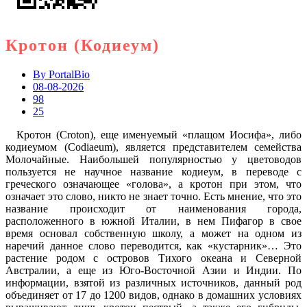
Кротон (Кодиеум)
By
PortalBio
08-08-2026
98
25
Кротон (Croton), еще именуемый «плащом Иосифа», либо
кодиеумом (Codiaeum), является представителем семейства
Молочайные. Наибольшей популярностью у цветоводов
пользуется не научное название кодиеум, в переводе с
греческого означающее «голова», а кротон при этом, что
означает это слово, никто не знает точно. Есть мнение, что это
название происходит от наименования города,
расположенного в южной Италии, в нем Пифагор в свое
время основал собственную школу, а может на одном из
наречий данное слово переводится, как «кустарник»… Это
растение родом с островов Тихого океана и Северной
Австралии, а еще из Юго-Восточной Азии и Индии. По
информации, взятой из различных источников, данный род
объединяет от 17 до 1200 видов, однако в домашних условиях