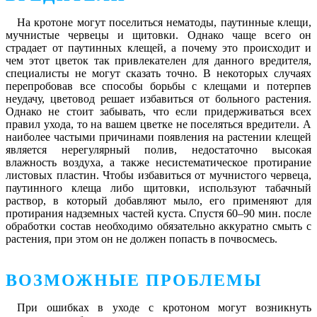
На кротоне могут поселиться нематоды, паутинные клещи,
мучнистые червецы и щитовки. Однако чаще всего он
страдает от паутинных клещей, а почему это происходит и
чем этот цветок так привлекателен для данного вредителя,
специалисты не могут сказать точно. В некоторых случаях
перепробовав все способы борьбы с клещами и потерпев
неудачу, цветовод решает избавиться от больного растения.
Однако не стоит забывать, что если придерживаться всех
правил ухода, то на вашем цветке не поселяться вредители. А
наиболее частыми причинами появления на растении клещей
является нерегулярный полив, недостаточно высокая
влажность воздуха, а также несистематическое протирание
листовых пластин. Чтобы избавиться от мучнистого червеца,
паутинного клеща либо щитовки, используют табачный
раствор, в который добавляют мыло, его применяют для
протирания надземных частей куста. Спустя 60–90 мин. после
обработки состав необходимо обязательно аккуратно смыть с
растения, при этом он не должен попасть в почвосмесь.
ВОЗМОЖНЫЕ ПРОБЛЕМЫ
При ошибках в уходе с кротоном могут возникнуть