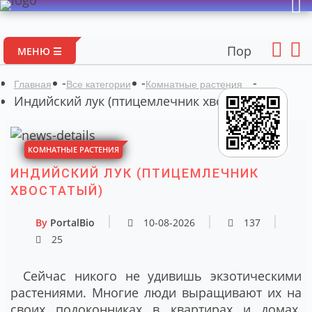
Портал авторских ма
МЕНЮ ☰
-
-
-
Главная
Все категории
Комнатные растения
Индийский лук (птицемлечник хвостатый)
КОМНАТНЫЕ РАСТЕНИЯ
ИНДИЙСКИЙ ЛУК (ПТИЦЕМЛЕЧНИК
ХВОСТАТЫЙ)
By
PortalBio
10-08-2026
137
25
Сейчас никого не удивишь экзотическими
растениями. Многие люди выращивают их на
своих подоконниках в квартирах и домах.