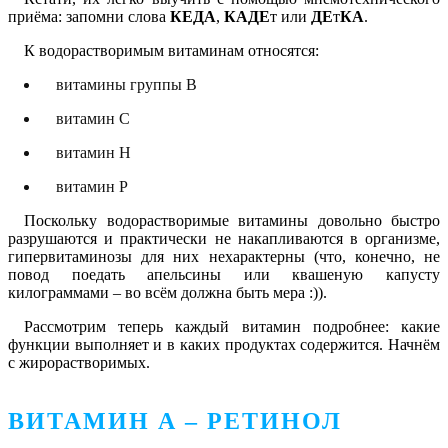
приёма: запомни слова
КЕДА
,
КАДЕ
т или
ДЕ
т
КА
.
К водорастворимым витаминам относятся:
витамины группы В
витамин С
витамин H
витамин P
Поскольку водорастворимые витамины довольно быстро
разрушаются и практически не накапливаются в организме,
гипервитаминозы для них нехарактерны (что, конечно, не
повод поедать апельсины или квашеную капусту
килограммами – во всём должна быть мера :)).
Рассмотрим теперь каждый витамин подробнее: какие
функции выполняет и в каких продуктах содержится. Начнём
с жирорастворимых.
ВИТАМИН А – РЕТИНОЛ