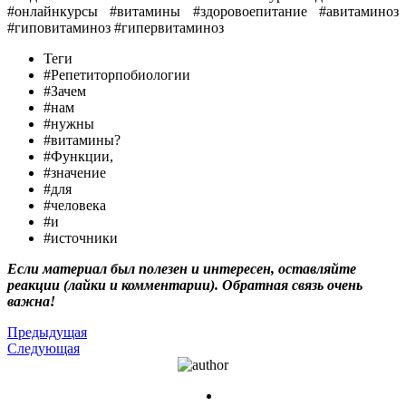
#онлайнкурсы #витамины #здоровоепитание #авитаминоз
#гиповитаминоз #гипервитаминоз
Теги
#Репетиторпобиологии
#Зачем
#нам
#нужны
#витамины?
#Функции,
#значение
#для
#человека
#и
#источники
Если материал был полезен и интересен, оставляйте
реакции (лайки и комментарии). Обратная связь очень
важна!
Предыдущая
Следующая