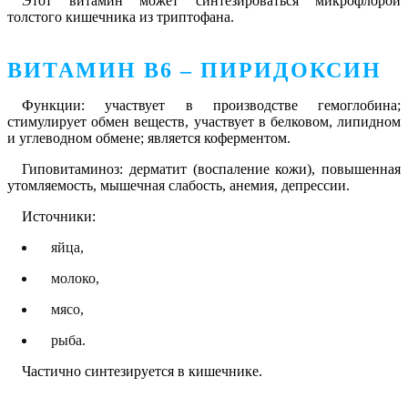
Этот витамин может синтезироваться микрофлорой
толстого кишечника из триптофана.
ВИТАМИН В6 – ПИРИДОКСИН
Функции: участвует в производстве гемоглобина;
стимулирует обмен веществ, участвует в белковом, липидном
и углеводном обмене; является коферментом.
Гиповитаминоз: дерматит (воспаление кожи), повышенная
утомляемость, мышечная слабость, анемия, депрессии.
Источники:
яйца,
молоко,
мясо,
рыба.
Частично синтезируется в кишечнике.