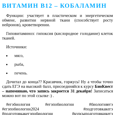
ВИТАМИН В12 – КОБАЛАМИН
Функции: участвует в пластическом и энергетическом
обмене, развитии нервной ткани (способствует росту
нейронов), кроветворении.
Гиповитаминоз: гипоксия (кислородное голодание) клеток
тканей.
Источники:
мясо,
рыба,
печень.
Дочитал до конца?? Красавчик, горжусь! Ну а чтобы точно
сдать ЕГЭ на высокий балл, присоединяйся к курсу
БиоКвест
– напоминаю, что запись закроется 31 декабря!
Записаться
можно вот по этой ссылке :) .
#егэбиология #егэпобиологии #биологияегэ
#егэпобиологии2024 #подготовкакегэ
#подготовкакегэпобиологии #курсыподготовкикегэ