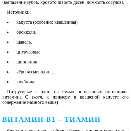
(выпадение зубов, кровоточивость дёсен, ломкость сосудов).
Источники:
капуста (особенно квашенная),
брокколи,
щавель,
цитрусовые,
шиповник,
чёрная смородина,
клубника.
Цитрусовые – одни из самых популярных источников
витамина С (хотя, к примеру, в квашеной капусте его
содержание намного выше)
ВИТАМИН В1 – ТИАМИН
Функции: участвует в обмене белков, жиров и углеводов, а