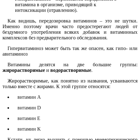
витамина в организме, приводящий к
интоксикации (отравлению).
Как видишь, передозировка витаминов – это не шутки.
Именно поэтому врачи часто предостерегают людей от
бездумного употребления всяких добавок и витаминных
комплексов без предварительного обследования.
Гипервитаминоз может быть так же опасен, как гипо- или
авитаминоз
Витамины делятся на две большие группы:
жирорастворимые
и
водорастворимые
.
Жирорастворимые, как понятно из названия, усваиваются
только вместе с жирами. К этой группе относятся:
витамин A
витамин D
витамин E
витамин K
Кстати, их легко выучить с помощью мнемотехнического