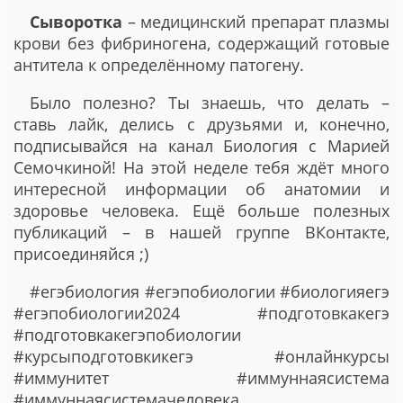
Сыворотка
– медицинский препарат плазмы
крови без фибриногена, содержащий готовые
антитела к определённому патогену.
Было полезно? Ты знаешь, что делать –
ставь лайк, делись с друзьями и, конечно,
подписывайся на канал Биология с Марией
Семочкиной! На этой неделе тебя ждёт много
интересной информации об анатомии и
здоровье человека. Ещё больше полезных
публикаций – в нашей группе ВКонтакте,
присоединяйся ;)
#егэбиология #егэпобиологии #биологияегэ
#егэпобиологии2024 #подготовкакегэ
#подготовкакегэпобиологии
#курсыподготовкикегэ #онлайнкурсы
#иммунитет #иммуннаясистема
#иммуннаясистемачеловека