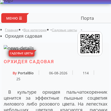
Портал авторских мат
МЕНЮ ☰
-
-
-
Главная
Все категории
Садовые цветы
Орхидея садовая
САДОВЫЕ ЦВЕТЫ
ОРХИДЕЯ САДОВАЯ
By
PortalBio
06-08-2026
114
25
В культуре орхидея пальчатокоренник
ценится за эффектные пышные соцветия
лилового либо розового цвета. На лепестках
небольших цветков красуются рисунки