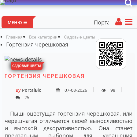
Портал авторских матер
МЕНЮ ☰
-
-
-
Главная
Все категории
Садовые цветы
Гортензия черешковая
САДОВЫЕ ЦВЕТЫ
ГОРТЕНЗИЯ ЧЕРЕШКОВАЯ
By
PortalBio
07-08-2026
98
25
Пышноцветущая гортензия черешковая, или
черешчатая отличается своей выносливостью
и высокой декоративностью. Она станет
прекрасным выбором для украшения