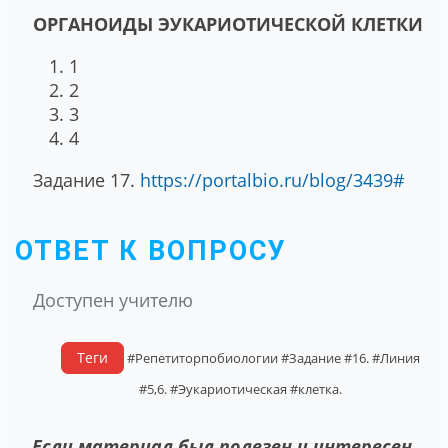
ОРГАНОИДЫ ЭУКАРИОТИЧЕСКОЙ КЛЕТКИ
1
2
3
4
Задание 17.
https://portalbio.ru/blog/3439#
ОТВЕТ К ВОПРОСУ
Доступен учителю
Теги
#Репетиторпобиологии
#Задание
#16.
#Линия
#5,6.
#Эукариотическая
#клетка.
Если материал был полезен и интересен,